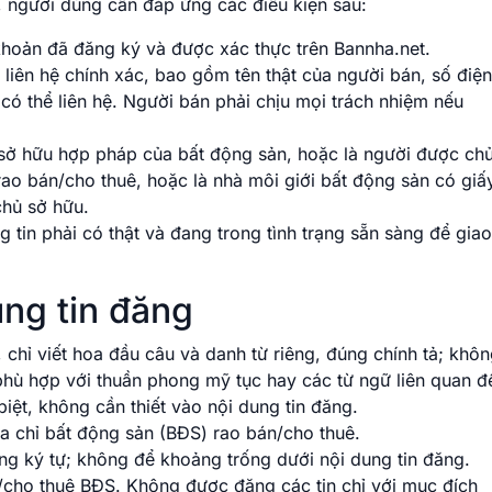
, người dùng cần đáp ứng các điều kiện sau:
khoản đã đăng ký và được xác thực trên Bannha.net.
liên hệ chính xác, bao gồm tên thật của người bán, số điện
 có thể liên hệ. Người bán phải chịu mọi trách nhiệm nếu
 sở hữu hợp pháp của bất động sản, hoặc là người được ch
ao bán/cho thuê, hoặc là nhà môi giới bất động sản có giấ
chủ sở hữu.
tin phải có thật và đang trong tình trạng sẵn sàng để giao
ng tin đăng
 chỉ viết hoa đầu câu và danh từ riêng, đúng chính tả; khô
hù hợp với thuần phong mỹ tục hay các từ ngữ liên quan đ
biệt, không cần thiết vào nội dung tin đăng.
a chỉ bất động sản (BĐS) rao bán/cho thuê.
g ký tự; không để khoảng trống dưới nội dung tin đăng.
/cho thuê BĐS. Không được đăng các tin chỉ với mục đích