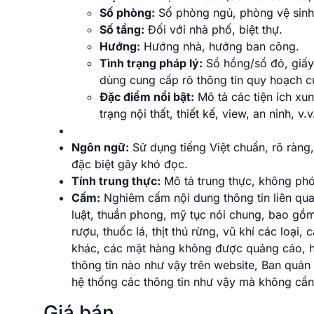
Số phòng:
Số phòng ngủ, phòng vệ sinh
Số tầng:
Đối với nhà phố, biệt thự.
Hướng:
Hướng nhà, hướng ban công.
Tình trạng pháp lý:
Sổ hồng/sổ đỏ, giấy 
dùng cung cấp rõ thông tin quy hoạch c
Đặc điểm nổi bật:
Mô tả các tiện ích xun
trạng nội thất, thiết kế, view, an ninh, v.v
Ngôn ngữ:
Sử dụng tiếng Việt chuẩn, rõ ràng,
đặc biệt gây khó đọc.
Tính trung thực:
Mô tả trung thực, không phó
Cấm:
Nghiêm cấm nội dung thông tin liên quan
luật, thuần phong, mỹ tục nói chung, bao gồm
rượu, thuốc lá, thịt thú rừng, vũ khí các loạ
khác, các mặt hàng không được quảng cáo, h
thông tin nào như vậy trên website, Ban quản 
hệ thống các thông tin như vậy mà không cần
Giá bán