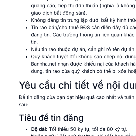
quảng cáo, tiếp thị đơn thuần (nghĩa là khôn
giao dịch bất động sản).
Không đăng tin trùng lặp dưới bất kỳ hình thức
Tin rao bán/cho thuê BĐS cần điền đầy đủ các 
đăng tin. Các trường thông tin liên quan khá
tin.
Nếu tin rao thuộc dự án, cần ghi rõ tên dự á
Quý khách tuyệt đối không sao chép nội dun
Bannha.net nhận được khiếu nại của khách hà
dung, tin rao của quý khách có thể bị xóa ho
Yêu cầu chi tiết về nội d
Để tin đăng của bạn đạt hiệu quả cao nhất và tuân
sau:
Tiêu đề tin đăng
Độ dài:
Tối thiểu 50 ký tự, tối đa 80 ký tự.