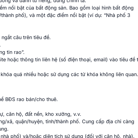
dòng và danh từ riêng, đúng chính tả.
iểm nổi bật của bất động sản. Bao gồm loại hình bất động
nh/thành phố), và một đặc điểm nổi bật (ví dụ: “Nhà phố 3
ngắt câu trên tiêu đề.
.
g tin rao”.
 hoặc thông tin liên hệ (số điện thoại, email) vào tiêu đề t
từ khóa quá nhiều hoặc sử dụng các từ khóa không liên quan
 thể BĐS rao bán/cho thuê.
ự, căn hộ, đất nền, kho xưởng, v.v.
g/xã, quận/huyện, tỉnh/thành phố. Cung cấp địa chỉ càng
ung.
, nhà phố) và/hoặc diện tích sử dụng (đối với căn hộ, nhà).