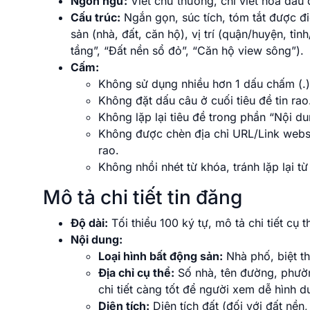
Ngôn ngữ:
Viết chữ thường, chỉ viết hoa đầu 
Cấu trúc:
Ngắn gọn, súc tích, tóm tắt được đ
sản (nhà, đất, căn hộ), vị trí (quận/huyện, tỉ
tầng”, “Đất nền sổ đỏ”, “Căn hộ view sông”).
Cấm:
Không sử dụng nhiều hơn 1 dấu chấm (.) 
Không đặt dấu câu ở cuối tiêu đề tin rao
Không lặp lại tiêu đề trong phần “Nội dun
Không được chèn địa chỉ URL/Link website
rao.
Không nhồi nhét từ khóa, tránh lặp lại 
Mô tả chi tiết tin đăng
Độ dài:
Tối thiểu 100 ký tự, mô tả chi tiết cụ
Nội dung:
Loại hình bất động sản:
Nhà phố, biệt th
Địa chỉ cụ thể:
Số nhà, tên đường, phườn
chi tiết càng tốt để người xem dễ hình d
Diện tích:
Diện tích đất (đối với đất nền