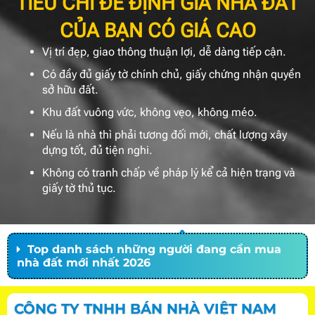
TIÊU CHÍ ĐỂ ĐỊNH GIÁ NHÀ ĐẤT
CỦA BẠN CÓ GIÁ CAO
Vị trí đẹp, giao thông thuận lợi, dễ dàng tiếp cận.
Có đầy đủ giấy tờ chính chủ, giấy chứng nhận quyền
sở hữu đất.
Khu đất vuông vức, không vẹo, không méo.
Nếu là nhà thì phải tương đối mới, chất lượng xây
dựng tốt, đủ tiện nghi.
Không có tranh chấp về pháp lý kể cả hiện trạng và
giấy tờ thủ tục.
XEM THÊM
Top danh sách những người đang cần mua
nhà đất mới nhất 2026
CÔNG TY TNHH BÁN NHÀ VIỆT NAM