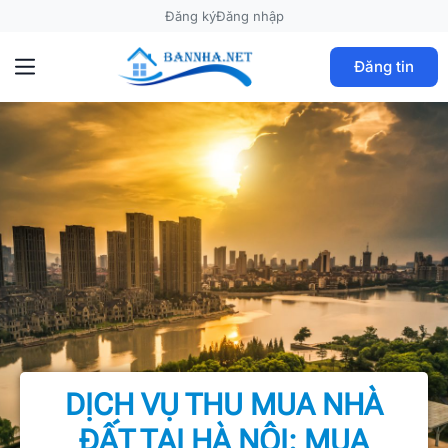
Đăng ký
Đăng nhập
Đăng tin
DỊCH VỤ THU MUA NHÀ
ĐẤT TẠI HÀ NỘI: MUA