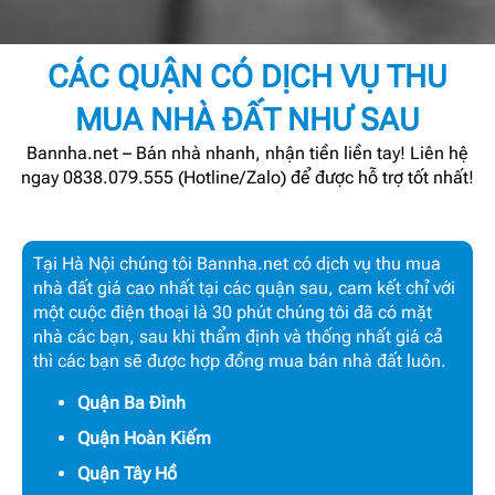
CÁC QUẬN CÓ DỊCH VỤ THU
MUA NHÀ ĐẤT NHƯ SAU
Bannha.net – Bán nhà nhanh, nhận tiền liền tay! Liên hệ
ngay 0838.079.555 (Hotline/Zalo) để được hỗ trợ tốt nhất!
Tại Hà Nội chúng tôi Bannha.net có dịch vụ thu mua
nhà đất giá cao nhất tại các quận sau, cam kết chỉ với
một cuộc điện thoại là 30 phút chúng tôi đã có mặt
nhà các bạn, sau khi thẩm định và thống nhất giá cả
thì các bạn sẽ được hợp đồng mua bán nhà đất luôn.
Quận Ba Đình
Quận Hoàn Kiếm
Quận Tây Hồ