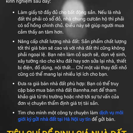
kinh nghiệm sau đây:
Làm giấy tờ đầy đủ cho bất động sản. Nếu là nhà
đất thì phải có sổ đỏ, nhà chung cư/căn hộ thì phải
có sổ hồng chính chủ. Điều này sẽ giúp người mua
cảm thấy an tâm hơn.
Nâng cấp chất lượng nhà đất: Sản phẩm chất lượng
tốt thì giá bán sẽ cao và với nhà đất thì cũng không
phải ngoại lệ. Bạn nên làm cỏ sạch sẽ, dọn vệ sinh,
xây tường rào cho khu đất hay sơn sửa lại nhà, thiết
bị điện, đồ dùng, nội thất… Chỉ một vài thay đổi nhỏ
cũng có thể mang lại nhiều lợi ích cho bạn.
Đưa ra giá bán nhà đất phù hợp: Bạn có thể truy
cập báo mua bán nhà đất Bannha.net để tham
khảo giá từ thị trường hoặc nhờ tới sự tư vấn của
đơn vị chuyên thẩm định giá trị tài sản.
Tìm cho mình một công ty chuyên làm
dịch vụ môi
giới ký gửi nhà đất tại Hà Nội uy tín
để gửi bán.