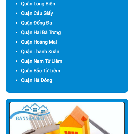
Quận Long Biên
Quận Cầu Giấy
Quận Đống Đa
Quận Hai Bà Trưng
Quận Hoàng Mai
Quận Thanh Xuân
Quận Nam Từ Liêm
Quận Bắc Từ Liêm
Quận Hà Đông