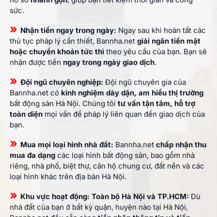
sức.
»
Nhận tiền ngay trong ngày:
Ngay sau khi hoàn tất các
thủ tục pháp lý cần thiết, Bannha.net
giải ngân tiền mặt
hoặc chuyển khoản tức thì
theo yêu cầu của bạn. Bạn sẽ
nhận được tiền
ngay trong ngày giao dịch
.
»
Đội ngũ chuyên nghiệp:
Đội ngũ chuyên gia của
Bannha.net có
kinh nghiệm dày dặn, am hiểu thị trường
bất động sản Hà Nội. Chúng tôi
tư vấn tận tâm, hỗ trợ
toàn diện
mọi vấn đề pháp lý liên quan đến giao dịch của
bạn.
»
Mua mọi loại hình nhà đất:
Bannha.net
chấp nhận thu
mua đa dạng
các loại hình bất động sản, bao gồm nhà
riêng, nhà phố, biệt thự, căn hộ chung cư, đất nền và các
loại hình khác trên địa bàn Hà Nội.
»
Khu vực hoạt động: Toàn bộ Hà Nội và TP.HCM:
Dù
nhà đất của bạn ở bất kỳ quận, huyện nào tại Hà Nội,