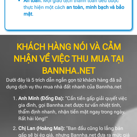
An toàn:
Mọi giao dịch thanh toán đều được
thực hiện một cách
an toàn, minh bạch và bảo
mật
.
KHÁCH HÀNG NÓI VÀ CẢM
NHẬN VỀ VIỆC THU MUA TẠI
BANNHA.NET
Dưới đây là 5 trích dẫn ngắn gọn từ khách hàng đã sử
dụng dịch vụ thu mua nhà đất nhanh của Bannha.net
Anh Minh (Đống Đa):
“Cần tiền gấp giải quyết việc
gia đình, gọi Bannha.net được tư vấn nhiệt tình,
thẩm định nhanh, nhận tiền mặt ngay trong ngày.
Rất hài lòng!”
Chị Lan (Hoàng Mai):
“Ban đầu cũng lo lắng bán
gấp sẽ bị ép giá, nhưng Bannha.net đưa ra mức giá