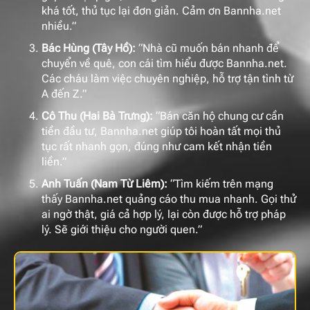
khá tốt, thủ tục lại đơn giản. Cảm ơn Bannha.net
nhiều.”
Bác Hùng (Tây Hồ):
“Nhà cũ muốn bán nhanh để
chuyển về quê, con cái tìm hiểu được Bannha.net.
Các cháu làm việc chuyên nghiệp, hỗ trợ tận tình từ
A đến Z.”
Cô Thu (Hai Bà Trưng):
“Bán căn hộ chung cư cần
tiền đầu tư, Bannha.net giúp tôi hoàn tất mọi thủ
tục rất nhanh gọn, đúng như cam kết nhận tiền
liền.”
Anh Tuấn (Nam Từ Liêm):
“Tìm kiếm trên mạng
thấy Bannha.net quảng cáo thu mua nhanh. Gọi thử
ai ngờ thật, giá cả hợp lý, lại còn được hỗ trợ pháp
lý. Sẽ giới thiệu cho người quen.”