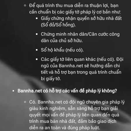
Để quá trình thu mua diễn ra thuận lợi, bạn
cần chuẩn bị các giấy tờ pháp lý cơ bản như:
Giấy chứng nhận quyền sở hữu nhà đất
(Sổ đỏ/Sổ hồng).
Chứng minh nhân dân/Căn cước công
dân của chủ sở hữu.
Sổ hộ khẩu (nếu có).
Các giấy tờ liên quan khác (nếu có). Đội
ngũ của Bannha.net sẽ hướng dẫn chi
tiết và hỗ trợ bạn trong quá trình chuẩn
bị giấy tờ.
Bannha.net có hỗ trợ các vấn đề pháp lý không?
Có. Bannha.net có đội ngũ chuyên gia pháp lý
giàu kinh nghiệm, sẵn sàng hỗ trợ bạn giải
quyết mọi vấn đề pháp lý liên quan đến quá
trình mua bán nhà đất, đảm bảo giao dịch
diễn ra an toàn và đúng pháp luật.