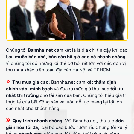
Chúng tôi
Bannha.net
cam kết là là địa chỉ tin cậy khi các
bạn
muốn bán nhà, bán căn hộ giá cao và nhanh chóng
vì chúng tôi có những lợi thế cơ hội rất lớn với các đơn vị
thu mua khác trên toàn địa bàn Hà Nội và TPHCM.
»
Thu mua giá cao:
Bannha.net cam kết
thẩm định
chính xác, minh bạch
và đưa ra mức giá thu mua
tối ưu
nhất thị trường
cho tài sản của bạn. Chúng tôi hiểu giá trị
thực tế của bất động sản và luôn nỗ lực mang lại lợi ích
cao nhất cho khách hàng.
»
Quy trình nhanh chóng:
Với Bannha.net, thủ tục
đơn
giản hóa tối đa
, loại bỏ các bước rườm rà. Chúng tôi xử lý
hồ sơ
nhanh gọn
, giúp bạn tiết kiệm thời gian và công