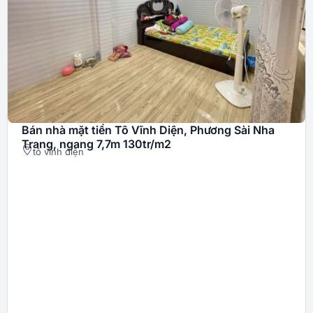
Bán nhà mặt tiền Tô Vĩnh Diện, Phương Sài Nha
Trang, ngang 7,7m 130tr/m2
tô vĩnh diện