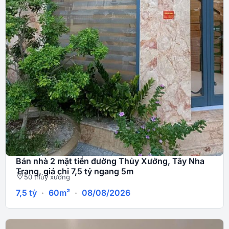
Bán nhà 2 mặt tiền đường Thủy Xưởng, Tây Nha
Trang, giá chỉ 7,5 tỷ ngang 5m
50 thủy xưởng
7,5
tỷ
·
60m²
·
08/08/2026