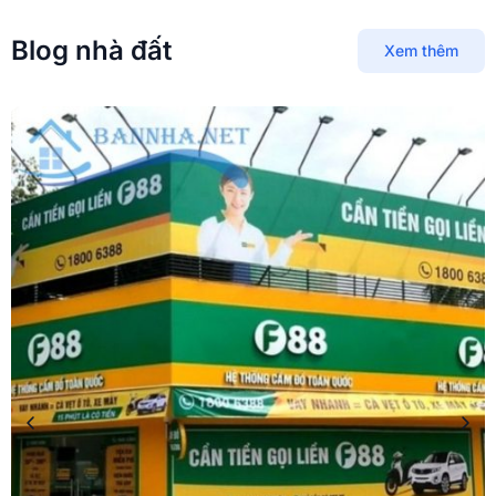
Blog nhà đất
Xem thêm
M
T
P
X
b