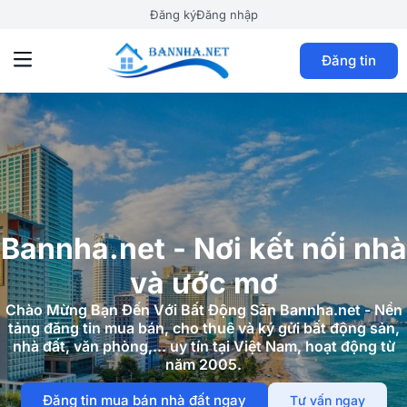
Đăng ký
Đăng nhập
Đăng tin
Bannha.net - Nơi kết nối nhà
và ước mơ
Chào Mừng Bạn Đến Với Bất Động Sản Bannha.net - Nền
tảng đăng tin mua bán, cho thuê và ký gửi bất động sản,
nhà đất, văn phòng,... uy tín tại Việt Nam, hoạt động từ
năm 2005.
Đăng tin mua bán nhà đất ngay
Tư vấn ngay