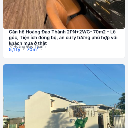
Căn hộ Hoàng Đạo Thành 2PN+2WC- 70m2 – Lô
góc, Tiện ích đồng bộ, an cư lý tưởng phù hợp với
khách mua ở thật
Hoàng Đạo Thành
5,1
tỷ
·
70m²
·