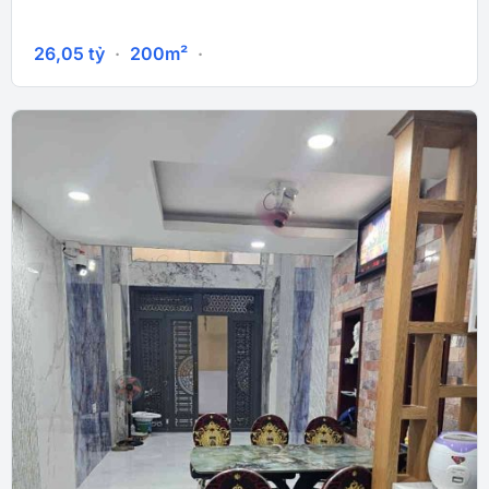
26,05
tỷ
·
200m²
·