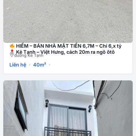
HIẾM – BÁN NHÀ MẶT TIỀN 6,7M – Chỉ 6,x tỷ
Kẻ Tạnh – Việt Hưng, cách 20m ra ngõ ôtô
đường Kẻ Tạnh
Liên hệ
·
40m²
·