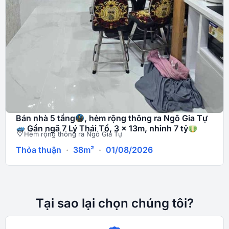
Bán nhà 5 tầng
, hẻm rộng thông ra Ngô Gia Tự
Gần ngã 7 Lý Thái Tổ, 3 x 13m, nhỉnh 7 tỷ
Hẻm rộng thông ra Ngô Gia Tự
Thỏa thuận
·
38m²
·
01/08/2026
Tại sao lại chọn chúng tôi?