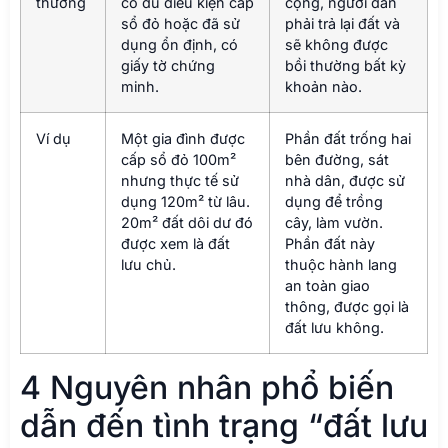
thường
có đủ điều kiện cấp
cộng, người dân
sổ đỏ hoặc đã sử
phải trả lại đất và
dụng ổn định, có
sẽ không được
giấy tờ chứng
bồi thường bất kỳ
minh.
khoản nào.
Ví dụ
Một gia đình được
Phần đất trống hai
cấp sổ đỏ 100m²
bên đường, sát
nhưng thực tế sử
nhà dân, được sử
dụng 120m² từ lâu.
dụng để trồng
20m² đất dôi dư đó
cây, làm vườn.
được xem là đất
Phần đất này
lưu chủ.
thuộc hành lang
an toàn giao
thông, được gọi là
đất lưu không.
4 Nguyên nhân phổ biến
dẫn đến tình trạng “đất lưu