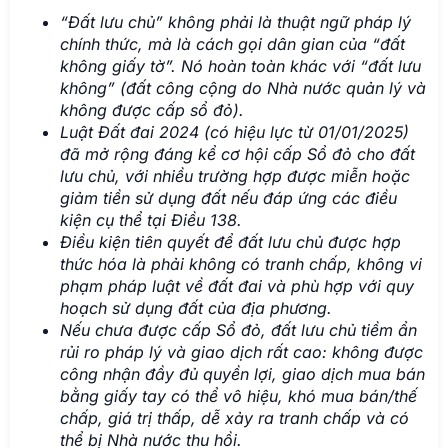
“Đất lưu chủ” không phải là thuật ngữ pháp lý
chính thức, mà là cách gọi dân gian của “đất
không giấy tờ”. Nó hoàn toàn khác với “đất lưu
không” (đất công cộng do Nhà nước quản lý và
không được cấp sổ đỏ).
Luật Đất đai 2024 (có hiệu lực từ 01/01/2025)
đã mở rộng đáng kể cơ hội cấp Sổ đỏ cho đất
lưu chủ, với nhiều trường hợp được miễn hoặc
giảm tiền sử dụng đất nếu đáp ứng các điều
kiện cụ thể tại Điều 138.
Điều kiện tiên quyết để đất lưu chủ được hợp
thức hóa là phải không có tranh chấp, không vi
phạm pháp luật về đất đai và phù hợp với quy
hoạch sử dụng đất của địa phương.
Nếu chưa được cấp Sổ đỏ, đất lưu chủ tiềm ẩn
rủi ro pháp lý và giao dịch rất cao: không được
công nhận đầy đủ quyền lợi, giao dịch mua bán
bằng giấy tay có thể vô hiệu, khó mua bán/thế
chấp, giá trị thấp, dễ xảy ra tranh chấp và có
thể bị Nhà nước thu hồi.