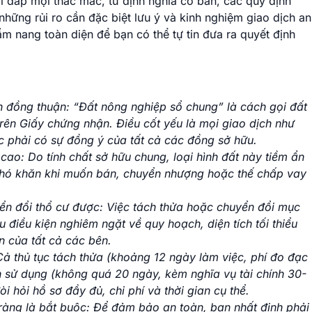
ải đáp mọi thắc mắc, từ định nghĩa cơ bản, các quy định
 những rủi ro cần đặc biệt lưu ý và kinh nghiệm giao dịch an
ẩm nang toàn diện để bạn có thể tự tin đưa ra quyết định
n đồng thuận: “Đất nông nghiệp sổ chung” là cách gọi đất
rên Giấy chứng nhận. Điều cốt yếu là mọi giao dịch như
 phải có sự đồng ý của tất cả các đồng sở hữu.
 cao: Do tính chất sở hữu chung, loại hình đất này tiềm ẩn
 khó khăn khi muốn bán, chuyển nhượng hoặc thế chấp vay
ển đổi thổ cư được: Việc tách thửa hoặc chuyển đổi mục
 điều kiện nghiêm ngặt về quy hoạch, diện tích tối thiểu
n của tất cả các bên.
Cả thủ tục tách thửa (khoảng 12 ngày làm việc, phí đo đạc
ch sử dụng (không quá 20 ngày, kèm nghĩa vụ tài chính 30-
 hỏi hồ sơ đầy đủ, chi phí và thời gian cụ thể.
 ràng là bắt buộc: Để đảm bảo an toàn, bạn nhất định phải