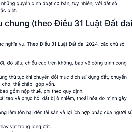
những quyền định đoạt cơ bản, tuy nhiên, với đất sổ
ặc biệt.
 chung (theo Điều 31 Luật Đất đa
ác nghĩa vụ. Theo Điều 31 Luật Đất đai 2024, các chủ sở
ới, độ sâu, chiều cao trên không, bảo vệ công trình công
đúng thủ tục khi chuyển đổi mục đích sử dụng đất, chuyển
g cho, thế chấp, góp vốn.
, bao gồm nộp thuế, phí theo quy định.
cải tạo và phục hồi đất bị ô nhiễm, thoái hóa do mình gây
ng làm tổn hại đến tài sản và lợi ích hợp pháp của người s
thấy vật trong lòng đất.