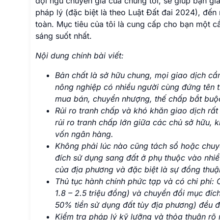
đội ngũ chuyên gia của chúng tôi, sẽ giúp bạn gi
pháp lý (đặc biệt là theo Luật Đất đai 2024), đến
toàn. Mục tiêu của tôi là cung cấp cho bạn một c
sáng suốt nhất.
Nội dung chính bài viết:
Bản chất là sở hữu chung, mọi giao dịch cầ
nông nghiệp có nhiều người cùng đứng tên t
mua bán, chuyển nhượng, thế chấp bắt buộc
Rủi ro tranh chấp và khó khăn giao dịch rất
rủi ro tranh chấp lớn giữa các chủ sở hữu,
vốn ngân hàng.
Không phải lúc nào cũng tách sổ hoặc chuy
đích sử dụng sang đất ở phụ thuộc vào nhiều
của địa phương và đặc biệt là sự đồng thuậ
Thủ tục hành chính phức tạp và có chi phí: 
1.8 – 2.5 triệu đồng) và chuyển đổi mục đí
50% tiền sử dụng đất tùy địa phương) đều đòi
Kiểm tra pháp lý kỹ lưỡng và thỏa thuận rõ