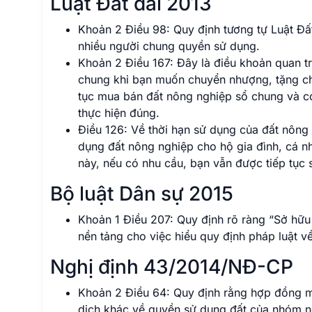
Luật Đất đai 2013
Khoản 2 Điều 98: Quy định tương tự Luật Đấ
nhiều người chung quyền sử dụng.
Khoản 2 Điều 167: Đây là điều khoản quan t
chung khi bạn muốn chuyển nhượng, tặng ch
tục mua bán đất nông nghiệp sổ chung và có
thực hiện đúng.
Điều 126: Về thời hạn sử dụng của đất nông
dụng đất nông nghiệp cho hộ gia đình, cá nh
này, nếu có nhu cầu, bạn vẫn được tiếp tục 
Bộ luật Dân sự 2015
Khoản 1 Điều 207: Quy định rõ ràng “Sở hữu c
nền tảng cho việc hiểu quy định pháp luật 
Nghị định 43/2014/NĐ-CP
Khoản 2 Điều 64: Quy định rằng hợp đồng m
dịch khác về quyền sử dụng đất của nhóm ng