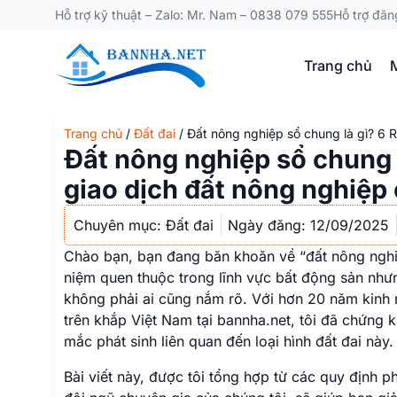
Hỗ trợ kỹ thuật – Zalo: Mr. Nam – 0838 079 555
Hỗ trợ đăn
Trang chủ
Trang chủ
/
Đất đai
/
Đất nông nghiệp sổ chung là gì? 6 
Đất nông nghiệp sổ chung l
giao dịch đất nông nghiệ
Chuyên mục:
Đất đai
Ngày đăng:
12/09/2025
Chào bạn, bạn đang băn khoăn về “đất nông nghi
niệm quen thuộc trong lĩnh vực bất động sản nhưng
không phải ai cũng nắm rõ. Với hơn 20 năm kinh 
trên khắp Việt Nam tại bannha.net, tôi đã chứng
mắc phát sinh liên quan đến loại hình đất đai này.
Bài viết này, được tôi tổng hợp từ các quy định ph