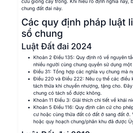
cứu giống cây trồng. Khi hiểu rõ định nghĩa này, 
chung đất đai này.
Các quy định pháp luật 
sổ chung
Luật Đất đai 2024
Khoản 2 Điều 135: Quy định rõ về nguyên t
nhiều người cùng chung quyền sử dụng một 
Điều 31: Tổng hợp các nghĩa vụ chung mà ng
Điều 220 và Điều 222: Nêu cụ thể các điều 
tách thửa khi chuyển nhượng, tặng cho. Đây 
chung có tách sổ được không.
Khoản 11 Điều 3: Giải thích chi tiết về khái
Khoản 5 Điều 116: Quy định căn cứ cho phé
cư hoặc cùng thửa đất có đất ở sang đất ở.
hoặc quy hoạch chung/phân khu đã được Ủy