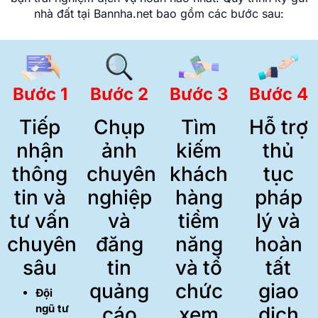
nhà đất tại Bannha.net bao gồm các bước sau:
Bước 1
Bước 2
Bước 3
Bước 4
Tiếp
Chụp
Tìm
Hỗ trợ
nhận
ảnh
kiếm
thủ
thông
chuyên
khách
tục
tin và
nghiệp
hàng
pháp
tư vấn
và
tiềm
lý và
chuyên
đăng
năng
hoàn
sâu
tin
và tổ
tất
quảng
chức
giao
Đội
ngũ tư
cáo
xem
dịch