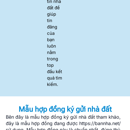
tin nhà
đất để
giúp
tin
đăng
của
bạn
luôn
nằm
trong
top
đầu kết
quả tìm
kiếm.
Mẫu hợp đồng ký gửi nhà đất
Bên đây là mẫu hợp đồng ký gửi nhà đất tham khảo,
đây là mẫu hợp đồng đang được https://bannha.net/
sử dụng. Mẫu hợp đồng này là chuẩn nhất, đúng thủ