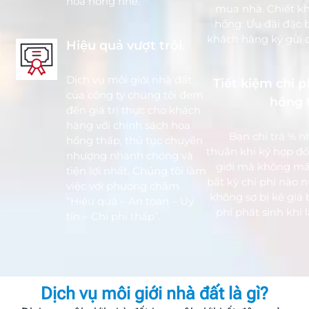
hoa hồng nhé.
mua nhà. Chiết k
hồng: Ưu đãi đặc b
khách hàng ký gửi d
Hiệu quả vượt trội.
Dịch vụ môi giới nhà đất
Tiết kiệm chi p
của công ty chúng tôi đem
hồng t
đến giá trị thực cho khách
hàng với chính sách hoa
Bạn chỉ trả % n
hồng thấp, thủ tục chuyển
thuận khi ký hợp đ
nhượng nhanh chóng và
giới mà không m
tiện lợi nhất. Chúng tôi làm
bất kỳ chi phí nào 
việc với phương châm
không sợ bị kê giá 
“Hiệu quả – An toàn – Uy
phí phát sinh khi 
tín – Chi phí thấp”.
Dịch vụ môi giới nhà đất là gì?