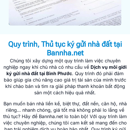
Quy trình, Thủ tục ký gửi nhà đất tại
Bannha.net
Chúng tôi xây dựng một quy trình làm việc chuyên
nghiệp ngay khi chủ nhà có nhu cầu về
Dịch vụ môi giới
ký gửi nhà đất tại Bình Phước
. Quy trình đó phải đảm
bảo giúp gia chủ nâng cao giá trị tài sản của mình trước
khi chào bán và tìm ra giải pháp thanh khoản bất động
sản một cách hiệu quả nhất.
Bạn muốn bán nhà liền kề, biệt thự, đất nền, căn hộ, nhà
riêng… nhanh chóng, giá tốt mà không phải lo lắng về
thủ tục? Hãy để Bannha.net lo toàn bộ! Với quy trình làm
việc chuyên nghiệp, chúng tôi cam kết sẽ mang đến cho
bạn trải nghiệm dịch vụ hoàn hảo nhất. Quy trình ký gửi