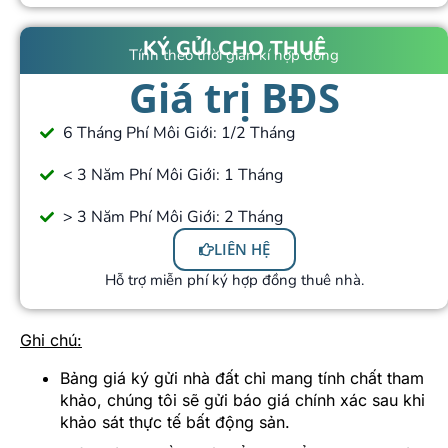
KÝ GỬI CHO THUÊ
Tính theo thời gian kí hợp đồng
Giá trị BĐS
6 Tháng Phí Môi Giới: 1/2 Tháng
< 3 Năm Phí Môi Giới: 1 Tháng
> 3 Năm Phí Môi Giới: 2 Tháng
LIÊN HỆ
Hỗ trợ miễn phí ký hợp đồng thuê nhà.
Ghi chú:
Bảng giá ký gửi nhà đất chỉ mang tính chất tham
khảo, chúng tôi sẽ gửi báo giá chính xác sau khi
khảo sát thực tế bất động sản.