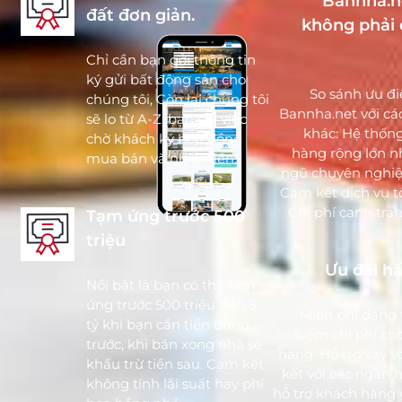
Bannha.n
đất đơn giản.
không phải 
Chỉ cần bạn gởi thông tin
ký gửi bất động sản cho
So sánh ưu đ
chúng tôi, Còn lại chúng tôi
Bannha.net với các
sẽ lo từ A-Z, bạn chỉ việc
khác: Hệ thốn
chờ khách ký hợp đồng
hàng rộng lớn nh
mua bán và nhận tiền.
ngũ chuyên nghiệ
Cam kết dịch vụ tố
Chi phí cạnh tra
Tạm ứng trước 500
triệu
Ưu đãi h
Nổi bật là bạn có thể tạm
ứng trước 500 triệu đến 5
Miễn phí đăng t
tỷ khi bạn cần tiền dùng
kiệm chi phí ch
trước, khi bán xong nhà sẽ
hàng. Hỗ trợ vay v
khấu trừ tiền sau. Cam kết
kết với các ngân 
không tính lãi suất hay phí
hỗ trợ khách hàng 