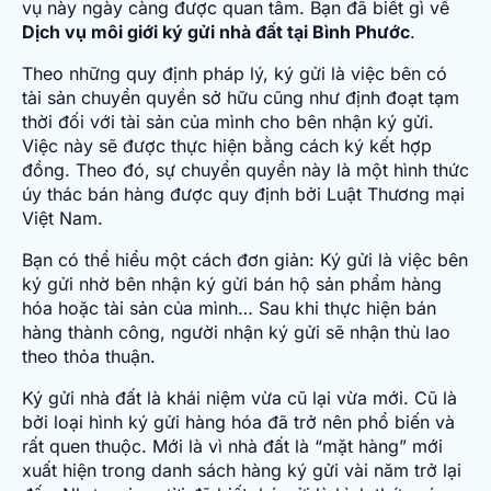
vụ này ngày càng được quan tâm. Bạn đã biết gì về
Dịch vụ môi giới ký gửi nhà đất tại Bình Phước
.
Theo những quy định pháp lý, ký gửi là việc bên có
tài sản chuyển quyền sở hữu cũng như định đoạt tạm
thời đối với tài sản của mình cho bên nhận ký gửi.
Việc này sẽ được thực hiện bằng cách ký kết hợp
đồng. Theo đó, sự chuyển quyền này là một hình thức
úy thác bán hàng được quy định bởi Luật Thương mại
Việt Nam.
Bạn có thể hiểu một cách đơn giản: Ký gửi là việc bên
ký gửi nhờ bên nhận ký gửi bán hộ sản phẩm hàng
hóa hoặc tài sản của mình… Sau khi thực hiện bán
hàng thành công, người nhận ký gửi sẽ nhận thù lao
theo thỏa thuận.
Ký gửi nhà đất là khái niệm vừa cũ lại vừa mới. Cũ là
bởi loại hình ký gửi hàng hóa đã trở nên phổ biến và
rất quen thuộc. Mới là vì nhà đất là “mặt hàng” mới
xuất hiện trong danh sách hàng ký gửi vài năm trở lại