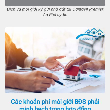
Dịch vụ môi giới ký gửi nhà đất tại Cantavil Premier
An Phú uy tín
Các khoản phí môi giới BĐS phải
minh bạch trong hợp đồng