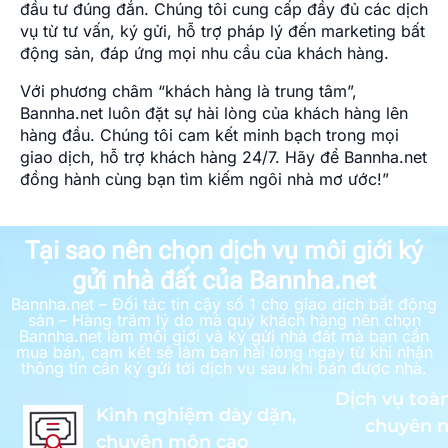
đầu tư đúng đắn. Chúng tôi cung cấp đầy đủ các dịch
vụ từ tư vấn, ký gửi, hỗ trợ pháp lý đến marketing bất
động sản, đáp ứng mọi nhu cầu của khách hàng.
Với phương châm “khách hàng là trung tâm”,
Bannha.net luôn đặt sự hài lòng của khách hàng lên
hàng đầu. Chúng tôi cam kết minh bạch trong mọi
giao dịch, hỗ trợ khách hàng 24/7. Hãy để Bannha.net
đồng hành cùng bạn tìm kiếm ngôi nhà mơ ước!”
Tại sao nên chọn dịch vụ môi giới ký
gửi nhà đất của Bannha.net
Bannha.net – Đối tác tin cậy số 1 cho giao dịch bất động
sản – Hàng trăm lý do mà quý khách hàng nên chọn
Bannha.net làm môi giới và ký gửi nhà đất mà bạn cần
mua bán, cam kết sẽ làm bạn hài lòng ngay từ khi nhận
thông tin cần ký gửi tới dịch vụ sau khi bán được nhà.
Dịch vụ toàn
Kinh nghiệm dày dặn,
chuyên 
chuyên môn cao