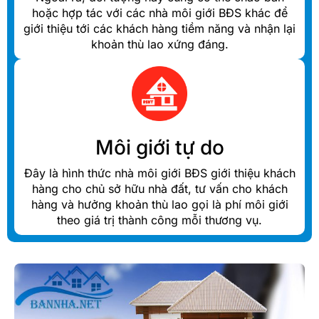
hoặc hợp tác với các nhà môi giới BĐS khác để
giới thiệu tới các khách hàng tiềm năng và nhận lại
khoản thù lao xứng đáng.
Môi giới tự do
Đây là hình thức nhà môi giới BĐS giới thiệu khách
hàng cho chủ sở hữu nhà đất, tư vấn cho khách
hàng và hưởng khoản thù lao gọi là phí môi giới
theo giá trị thành công mỗi thương vụ.