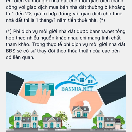
Phí dịch vụ môi giới nhà đất cho một giao dịch thành
công với giao dịch mua bán nhà đất thường ở khoảng
từ 1 đến 2% giá trị hợp đồng; với giao dịch cho thuê
nhà đất thì là 1 tháng/1 năm tiền thuê nhà. (*)
(*) Phí dịch vụ môi giới nhà đất được bannha.net tổng
hợp theo nhiều nguồn khác nhau chỉ mang tính chất
tham khảo. Trong thực tế phí dịch vụ môi giới nhà đất
BĐS sẽ có sự thay đổi theo thỏa thuận của các bên
có liên quan.