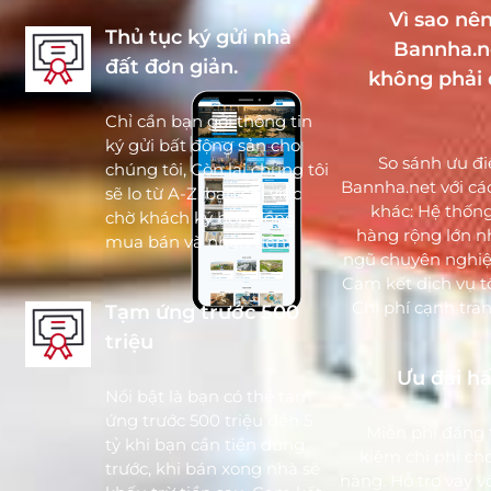
Vì sao nê
Thủ tục ký gửi nhà
Bannha.n
đất đơn giản.
không phải 
Chỉ cần bạn gởi thông tin
ký gửi bất động sản cho
So sánh ưu đ
chúng tôi, Còn lại chúng tôi
Bannha.net với các
sẽ lo từ A-Z, bạn chỉ việc
khác: Hệ thốn
chờ khách ký hợp đồng
hàng rộng lớn nh
mua bán và nhận tiền.
ngũ chuyên nghiệ
Cam kết dịch vụ tố
Chi phí cạnh tra
Tạm ứng trước 500
triệu
Ưu đãi h
Nổi bật là bạn có thể tạm
ứng trước 500 triệu đến 5
Miễn phí đăng t
tỷ khi bạn cần tiền dùng
kiệm chi phí ch
trước, khi bán xong nhà sẽ
hàng. Hỗ trợ vay v