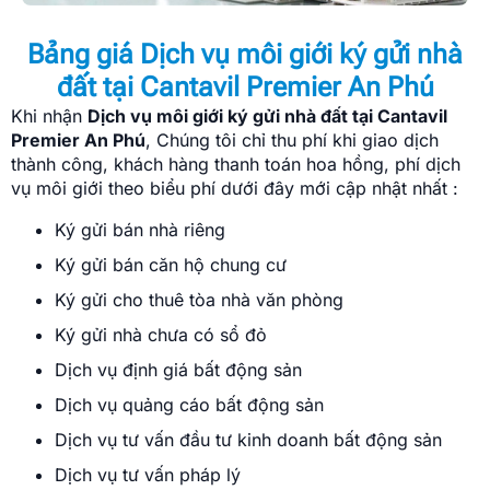
Bảng giá Dịch vụ môi giới ký gửi nhà
đất tại Cantavil Premier An Phú
Khi nhận
Dịch vụ môi giới ký gửi nhà đất tại Cantavil
Premier An Phú
, Chúng tôi chỉ thu phí khi giao dịch
thành công, khách hàng thanh toán hoa hồng, phí dịch
vụ môi giới theo biểu phí dưới đây mới cập nhật nhất :
Ký gửi bán nhà riêng
Ký gửi bán căn hộ chung cư
Ký gửi cho thuê tòa nhà văn phòng
Ký gửi nhà chưa có sổ đỏ
Dịch vụ định giá bất động sản
Dịch vụ quảng cáo bất động sản
Dịch vụ tư vấn đầu tư kinh doanh bất động sản
Dịch vụ tư vấn pháp lý