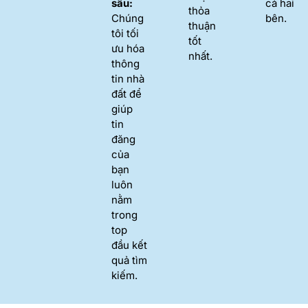
sâu:
cả hai
thỏa
Chúng
bên.
thuận
tôi tối
tốt
ưu hóa
nhất.
thông
tin nhà
đất để
giúp
tin
đăng
của
bạn
luôn
nằm
trong
top
đầu kết
quả tìm
kiếm.