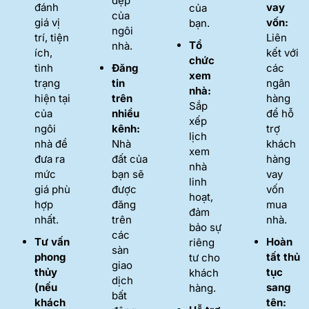
đẹp
đánh
vay
của
của
giá vị
vốn:
bạn.
ngôi
trí, tiện
Liên
Tổ
nhà.
ích,
kết với
chức
tình
Đăng
các
xem
trạng
tin
ngân
nhà:
hiện tại
trên
hàng
Sắp
của
nhiều
để hỗ
xếp
ngôi
kênh:
trợ
lịch
nhà để
Nhà
khách
xem
đưa ra
đất của
hàng
nhà
mức
bạn sẽ
vay
linh
giá phù
được
vốn
hoạt,
hợp
đăng
mua
đảm
nhất.
trên
nhà.
bảo sự
các
Tư vấn
Hoàn
riêng
sàn
phong
tất thủ
tư cho
giao
thủy
tục
khách
dịch
(nếu
sang
hàng.
bất
khách
tên: