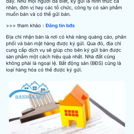
đấy. Như mọi người đã biết, ký gửi là hình thức cá
nhân, đơn vị hay các tổ chức, công ty có sản phẩm
muốn bán và có thể gửi bán.
>>> tham khảo :
Đăng tin bđs
Địa chỉ nhận bán là nơi có khả năng quảng cáo, phân
phối và bán mặt hàng được ký gửi. Qua đó, địa chỉ
cung cấp dịch vụ sẽ giúp cho bên ký gửi bán được
sản phẩm một cách hiệu quả nhất. Nhà đất cũng
không phải là ngoại lệ. Bất động sản (BĐS) cũng là
loại hàng hóa có thể được ký gửi.