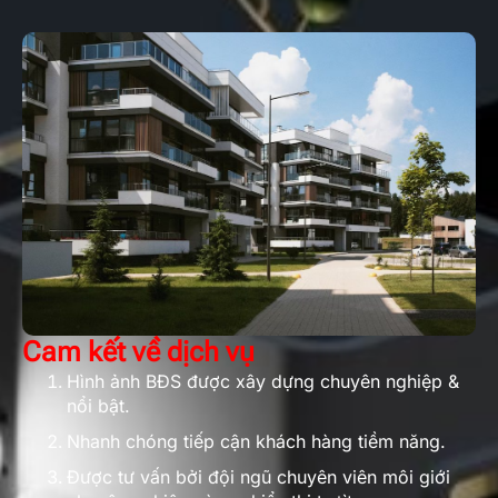
Cam kết về dịch vụ
Hình ảnh BĐS được xây dựng chuyên nghiệp &
nổi bật.
Nhanh chóng tiếp cận khách hàng tiềm năng.
Được tư vấn bởi đội ngũ chuyên viên môi giới