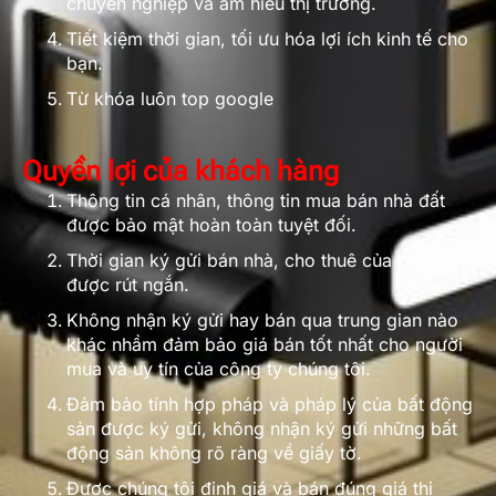
chuyên nghiệp và am hiểu thị trường.
Tiết kiệm thời gian, tối ưu hóa lợi ích kinh tế cho
bạn.
Từ khóa luôn top google
Quyền lợi của khách hàng
Thông tin cá nhân, thông tin mua bán nhà đất
được bảo mật hoàn toàn tuyệt đối.
Thời gian ký gửi bán nhà, cho thuê của bạn
được rút ngắn.
Không nhận ký gửi hay bán qua trung gian nào
khác nhầm đảm bảo giá bán tốt nhất cho người
mua và uy tín của công ty chúng tôi.
Đảm bảo tính hợp pháp và pháp lý của bất động
sản được ký gửi, không nhận ký gửi những bất
động sản không rõ ràng về giấy tờ.
Được chúng tôi định giá và bán đúng giá thị