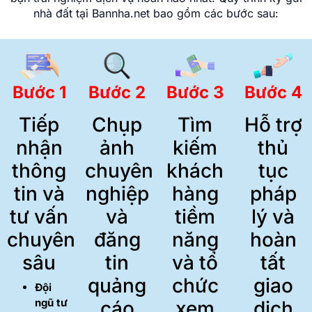
nhà đất tại Bannha.net bao gồm các bước sau:
Bước 1
Bước 2
Bước 3
Bước 4
Tiếp
Chụp
Tìm
Hỗ trợ
nhận
ảnh
kiếm
thủ
thông
chuyên
khách
tục
tin và
nghiệp
hàng
pháp
tư vấn
và
tiềm
lý và
chuyên
đăng
năng
hoàn
sâu
tin
và tổ
tất
quảng
chức
giao
Đội
ngũ tư
cáo
xem
dịch