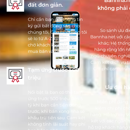
Bannha.n
đất đơn giản.
không phải 
Chỉ cần bạn gởi thông tin
ký gửi bất động sản cho
So sánh ưu đ
chúng tôi, Còn lại chúng tôi
Bannha.net với các
sẽ lo từ A-Z, bạn chỉ việc
khác: Hệ thốn
chờ khách ký hợp đồng
hàng rộng lớn nh
mua bán và nhận tiền.
ngũ chuyên nghiệ
Cam kết dịch vụ tố
Chi phí cạnh tra
Tạm ứng trước 500
triệu
Ưu đãi h
Nổi bật là bạn có thể tạm
ứng trước 500 triệu đến 5
Miễn phí đăng t
tỷ khi bạn cần tiền dùng
kiệm chi phí ch
trước, khi bán xong nhà sẽ
hàng. Hỗ trợ vay v
khấu trừ tiền sau. Cam kết
kết với các ngân 
không tính lãi suất hay phí
hỗ trợ khách hàng 