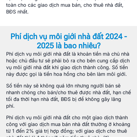
toàn cho các giao dịch mua bán, cho thuê nhà đất,
BĐS nhất.
Phí dịch vụ môi giới nhà đất 2024 -
2025 là bao nhiêu?
Phí dịch vụ môi giới nhà đất là khoản tiền mà chủ nhà
hoặc chủ đầu tư sẽ phải bỏ ra cho bên cung cấp dịch
vụ môi giới nhà đất khi giao dịch thành công. Số tiền
này được gọi là tiền hoa hồng cho bên làm môi giới.
Số tiền này sẽ không quá lớn nhưng người bán sẽ
nhanh chóng cho bán/cho thuê được nhà đất, hạn chế
tối đa thời hạn nhà đất, BĐS bị để không gây lãng
phí.
Phí dịch vụ môi giới nhà đất cho một giao dịch thành
công với giao dịch mua bán nhà đất thường ở khoảng
từ 1 đến 2% giá trị hợp đồng; với giao dịch cho thuê