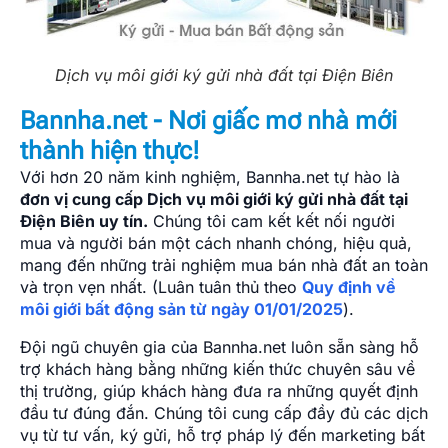
Dịch vụ môi giới ký gửi nhà đất tại Điện Biên
Bannha.net - Nơi giấc mơ nhà mới
thành hiện thực!
Với hơn 20 năm kinh nghiệm, Bannha.net tự hào là
đơn vị cung cấp Dịch vụ môi giới ký gửi nhà đất tại
Điện Biên uy tín.
Chúng tôi cam kết kết nối người
mua và người bán một cách nhanh chóng, hiệu quả,
mang đến những trải nghiệm mua bán nhà đất an toàn
và trọn vẹn nhất. (Luân tuân thủ theo
Quy định về
môi giới bất động sản từ ngày 01/01/2025
).
Đội ngũ chuyên gia của Bannha.net luôn sẵn sàng hỗ
trợ khách hàng bằng những kiến thức chuyên sâu về
thị trường, giúp khách hàng đưa ra những quyết định
đầu tư đúng đắn. Chúng tôi cung cấp đầy đủ các dịch
vụ từ tư vấn, ký gửi, hỗ trợ pháp lý đến marketing bất