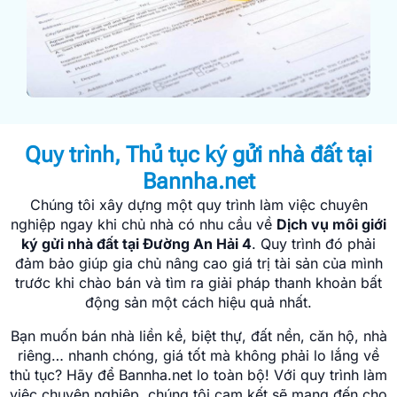
Quy trình, Thủ tục ký gửi nhà đất tại
Bannha.net
Chúng tôi xây dựng một quy trình làm việc chuyên
nghiệp ngay khi chủ nhà có nhu cầu về
Dịch vụ môi giới
ký gửi nhà đất tại Đường An Hải 4
. Quy trình đó phải
đảm bảo giúp gia chủ nâng cao giá trị tài sản của mình
trước khi chào bán và tìm ra giải pháp thanh khoản bất
động sản một cách hiệu quả nhất.
Bạn muốn bán nhà liền kề, biệt thự, đất nền, căn hộ, nhà
riêng… nhanh chóng, giá tốt mà không phải lo lắng về
thủ tục? Hãy để Bannha.net lo toàn bộ! Với quy trình làm
việc chuyên nghiệp, chúng tôi cam kết sẽ mang đến cho