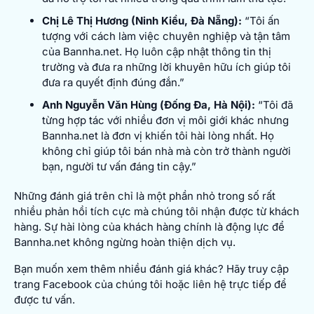
Chị Lê Thị Hương (Ninh Kiều, Đà Nẵng):
“Tôi ấn
tượng với cách làm việc chuyên nghiệp và tận tâm
của Bannha.net. Họ luôn cập nhật thông tin thị
trường và đưa ra những lời khuyên hữu ích giúp tôi
đưa ra quyết định đúng đắn.”
Anh Nguyễn Văn Hùng (Đống Đa, Hà Nội):
“Tôi đã
từng hợp tác với nhiều đơn vị môi giới khác nhưng
Bannha.net là đơn vị khiến tôi hài lòng nhất. Họ
không chỉ giúp tôi bán nhà mà còn trở thành người
bạn, người tư vấn đáng tin cậy.”
Những đánh giá trên chỉ là một phần nhỏ trong số rất
nhiều phản hồi tích cực mà chúng tôi nhận được từ khách
hàng. Sự hài lòng của khách hàng chính là động lực để
Bannha.net không ngừng hoàn thiện dịch vụ.
Bạn muốn xem thêm nhiều đánh giá khác? Hãy truy cập
trang Facebook của chúng tôi hoặc liên hệ trực tiếp để
được tư vấn.