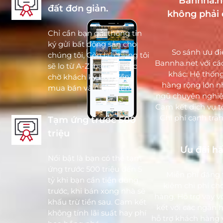
Bannha.n
đất đơn giản.
không phải 
Chỉ cần bạn gởi thông tin
ký gửi bất động sản cho
So sánh ưu đ
chúng tôi, Còn lại chúng tôi
Bannha.net với các
sẽ lo từ A-Z, bạn chỉ việc
khác: Hệ thốn
chờ khách ký hợp đồng
hàng rộng lớn nh
mua bán và nhận tiền.
ngũ chuyên nghiệ
Cam kết dịch vụ tố
Chi phí cạnh tra
Tạm ứng trước 500
triệu
Ưu đãi h
Nổi bật là bạn có thể tạm
ứng trước 500 triệu đến 5
Miễn phí đăng t
tỷ khi bạn cần tiền dùng
kiệm chi phí ch
trước, khi bán xong nhà sẽ
hàng. Hỗ trợ vay v
khấu trừ tiền sau. Cam kết
kết với các ngân 
không tính lãi suất hay phí
hỗ trợ khách hàng 