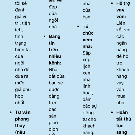
lên vẻ
tôi sẽ
Hỗ trợ
nhà
đẹp
đánh
vay
của
của
giá vị
vốn:
bạn.
ngôi
trí, tiện
Liên
Tổ
nhà.
ích,
kết với
chức
tình
Đăng
các
xem
trạng
tin
ngân
nhà:
hiện tại
trên
hàng
Sắp
của
nhiều
để hỗ
xếp
ngôi
kênh:
trợ
lịch
nhà để
Nhà
khách
xem
đưa ra
đất của
hàng
nhà
mức
bạn sẽ
vay
linh
giá phù
được
vốn
hoạt,
hợp
đăng
mua
đảm
nhất.
trên
nhà.
bảo sự
các
Tư vấn
Hoàn
riêng
sàn
phong
tất thủ
tư cho
giao
thủy
tục
khách
dịch
(nếu
sang
hàng.