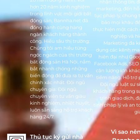
nhận thông tin, đ
hơn 20 năm kinh nghiệm
marketing, đến hỗ 
trong lĩnh vực môi giới bất
tục pháp lý, chúng 
động sản, Bannha.net đã
bảo mọi khâu đ
đồng hành cùng hàng
thực hiện một cách
ngàn khách hàng thành
nghiệp và hi
công. Hiểu sâu thị trường:
Marketing đa k
Chúng tôi am hiểu từng
dụng các kênh ma
ngóc ngách của thị trường
hiện đại như Goog
bất động sản Hà Nội, nắm
Facebook Ads, SEO 
bắt nhanh chóng những
cận lượng lớn khá
biến động để đưa ra tư vấn
tiềm năng. Hỗ trợ 
chính xác nhất. Đội ngũ
Đội ngũ luật sư s
chuyên gia: Đội ngũ
khách hàng trong s
chuyên viên tư vấn giàu
trình giao dịch, 
kinh nghiệm, nhiệt huyết,
tính pháp lý và an 
luôn sẵn sàng hỗ trợ khách
gi
hàng 24/7.
Vì sao nê
Thủ tục ký gửi nhà