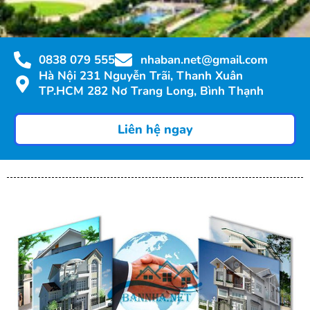
Dịch vụ môi giới ký gửi nhà đất tại
0838 079 555
nhaban.net@gmail.com
Hà Nội 231 Nguyễn Trãi, Thanh Xuân
Đường An Hải 4
TP.HCM 282 Nơ Trang Long, Bình Thạnh
(UY TÍN, PHÍ RẺ, BÁN NHANH)
Liên hệ ngay
Bất Động Sản Bannha.net là nền tảng đăng tin mua bán, cho thuê
và ký gửi bất động sản, nhà đất, văn phòng,... uy tín tại Việt Nam,
hoạt động từ năm 2005. Với hơn 20 năm phát triển, Bannha.net
đã trở thành cầu nối tin cậy cho hàng triệu người mua – bán, thuê
– cho thuê nhà đất trên khắp Việt Nam, góp phần thúc đẩy thị
trường bất động sản minh bạch và sôi động.
Liên hệ ngay