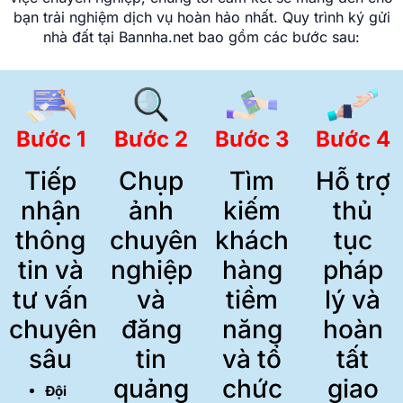
bạn trải nghiệm dịch vụ hoàn hảo nhất. Quy trình ký gửi
nhà đất tại Bannha.net bao gồm các bước sau:
Bước 1
Bước 2
Bước 3
Bước 4
Tiếp
Chụp
Tìm
Hỗ trợ
nhận
ảnh
kiếm
thủ
thông
chuyên
khách
tục
tin và
nghiệp
hàng
pháp
tư vấn
và
tiềm
lý và
chuyên
đăng
năng
hoàn
sâu
tin
và tổ
tất
quảng
chức
giao
Đội