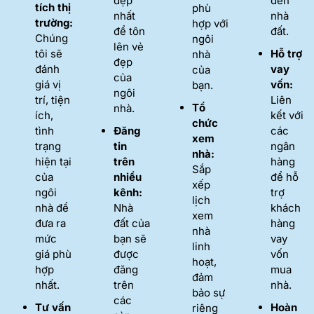
đẹp
đến
tích thị
phù
nhất
nhà
trường:
hợp với
để tôn
đất.
Chúng
ngôi
lên vẻ
tôi sẽ
Hỗ trợ
nhà
đẹp
đánh
vay
của
của
giá vị
vốn:
bạn.
ngôi
trí, tiện
Liên
Tổ
nhà.
ích,
kết với
chức
tình
Đăng
các
xem
trạng
tin
ngân
nhà:
hiện tại
trên
hàng
Sắp
của
nhiều
để hỗ
xếp
ngôi
kênh:
trợ
lịch
nhà để
Nhà
khách
xem
đưa ra
đất của
hàng
nhà
mức
bạn sẽ
vay
linh
giá phù
được
vốn
hoạt,
hợp
đăng
mua
đảm
nhất.
trên
nhà.
bảo sự
các
Tư vấn
Hoàn
riêng