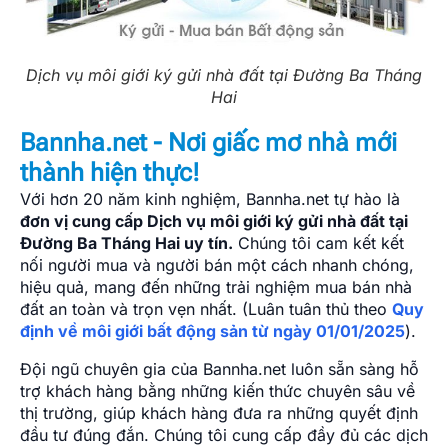
Dịch vụ môi giới ký gửi nhà đất tại Đường Ba Tháng
Hai
Bannha.net - Nơi giấc mơ nhà mới
thành hiện thực!
Với hơn 20 năm kinh nghiệm, Bannha.net tự hào là
đơn vị cung cấp Dịch vụ môi giới ký gửi nhà đất tại
Đường Ba Tháng Hai uy tín.
Chúng tôi cam kết kết
nối người mua và người bán một cách nhanh chóng,
hiệu quả, mang đến những trải nghiệm mua bán nhà
đất an toàn và trọn vẹn nhất. (Luân tuân thủ theo
Quy
định về môi giới bất động sản từ ngày 01/01/2025
).
Đội ngũ chuyên gia của Bannha.net luôn sẵn sàng hỗ
trợ khách hàng bằng những kiến thức chuyên sâu về
thị trường, giúp khách hàng đưa ra những quyết định
đầu tư đúng đắn. Chúng tôi cung cấp đầy đủ các dịch