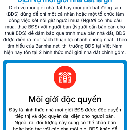
Dịch vụ môi giới nhà đất hay môi giới bất động sản
(BĐS) dùng để chỉ một cá nhân hoặc một tổ chức làm
công việc kết nối giữ người mua (Người có nhu cầu
mua, thuê BĐS) với người bán (Người cần bán cần cho
thuê BĐS) để đảm bảo quá trình mua bán nhà đất, BĐS
được diễn ra một cách thuận lợi nhanh chóng nhất. Theo
tìm hiểu của Bannha.net, thị trường BĐS tại Việt Nam
hiện nay tồn tại 2 hình thức môi giới nhà đất chính gồm:
Môi giới độc quyền
Đây là hình thức nhà môi giới BĐS được độc quyền
tiếp thị và độc quyền đại diện cho người bán.
Ngoài ra, đối tượng này cũng có thể chào bán
hoặc hợp tác với các nhà môi giới BĐS khác để