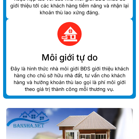
giới thiệu tới các khách hàng tiềm năng và nhận lại
khoản thù lao xứng đáng.
Môi giới tự do
Đây là hình thức nhà môi giới BĐS giới thiệu khách
hàng cho chủ sở hữu nhà đất, tư vấn cho khách
hàng và hưởng khoản thù lao gọi là phí môi giới
theo giá trị thành công mỗi thương vụ.