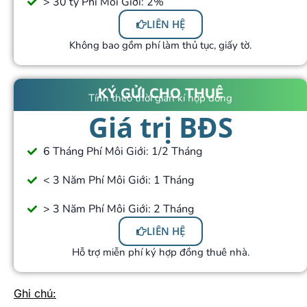
> 30 tỷ Phí Môi Giới: 2%
LIÊN HỆ
Không bao gồm phí làm thủ tục, giấy tờ.
KÝ GỬI CHO THUÊ
Tính theo thời gian kí hợp đồng
Giá trị BĐS
6 Tháng Phí Môi Giới: 1/2 Tháng
< 3 Năm Phí Môi Giới: 1 Tháng
> 3 Năm Phí Môi Giới: 2 Tháng
LIÊN HỆ
Hỗ trợ miễn phí ký hợp đồng thuê nhà.
Ghi chú: