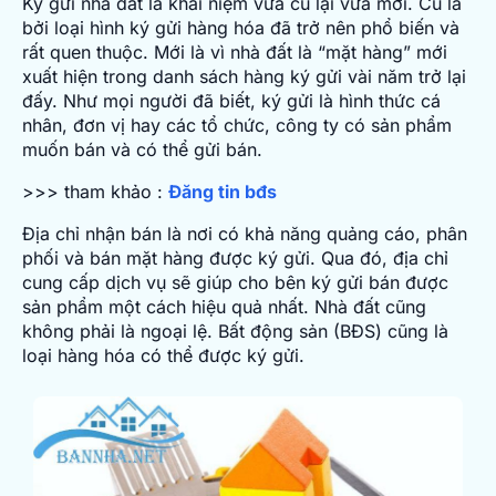
Ký gửi nhà đất là khái niệm vừa cũ lại vừa mới. Cũ là
bởi loại hình ký gửi hàng hóa đã trở nên phổ biến và
rất quen thuộc. Mới là vì nhà đất là “mặt hàng” mới
xuất hiện trong danh sách hàng ký gửi vài năm trở lại
đấy. Như mọi người đã biết, ký gửi là hình thức cá
nhân, đơn vị hay các tổ chức, công ty có sản phẩm
muốn bán và có thể gửi bán.
>>> tham khảo :
Đăng tin bđs
Địa chỉ nhận bán là nơi có khả năng quảng cáo, phân
phối và bán mặt hàng được ký gửi. Qua đó, địa chỉ
cung cấp dịch vụ sẽ giúp cho bên ký gửi bán được
sản phẩm một cách hiệu quả nhất. Nhà đất cũng
không phải là ngoại lệ. Bất động sản (BĐS) cũng là
loại hàng hóa có thể được ký gửi.