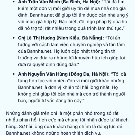
Anh Trần Văn Minh (Ba Đình, Hà Nội):
“Tôi đã tìm
kiếm một đơn vị môi giới uy tín để mua nhà cho gia
đình. Bannha.net đã giúp tôi tìm được căn nhà ưng ý
với mức giá hợp lý. Đặc biệt, đội ngũ pháp lý của họ
đã hỗ trợ tôi rất nhiều trong quá trình làm thủ tục.”
Chị Lê Thị Hương (Ninh Kiều, Đà Nẵng):
“Tôi ấn
tượng với cách làm việc chuyên nghiệp và tận tâm
của Bannha.net. Họ luôn cập nhật thông tin thị
trường và đưa ra những lời khuyên hữu ích giúp tôi
đưa ra quyết định đúng đắn.”
Anh Nguyễn Văn Hùng (Đống Đa, Hà Nội):
“Tôi đã
từng hợp tác với nhiều đơn vị môi giới khác nhưng
Bannha.net là đơn vị khiến tôi hài lòng nhất. Họ
không chỉ giúp tôi bán nhà mà còn trở thành người
bạn, người tư vấn đáng tin cậy.”
Những đánh giá trên chỉ là một phần nhỏ trong số rất
nhiều phản hồi tích cực mà chúng tôi nhận được từ khách
hàng. Sự hài lòng của khách hàng chính là động lực để
Bannha.net không ngừng hoàn thiện dịch vụ.