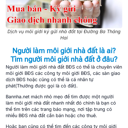
Dịch vụ môi giới ký gửi nhà đất tại Đường Ba Tháng
Hai
Người làm môi giới nhà đất là ai?
Tìm người môi giới nhà đất ở đâu?
Người làm môi giới nhà đất BĐS có thể là chuyên viên
môi giới BĐS các công ty môi giới BĐS, các sàn giao
dịch BĐS hoặc cũng có thể là cá nhân tự
phát(Thường được gọi là cò đất).
Bannha.net mách nhỏ mẹo để tìm được một người
làm môi giới nhà đất nhanh nhất đó chính là bạn có
thể tìm trên các trang báo mạng, nơi tập trung có
nhiều BĐS nhà đất cần bán hoặc cho thuê.
Hoặc bạn cũng có thể tìm đến các công ty môi giới