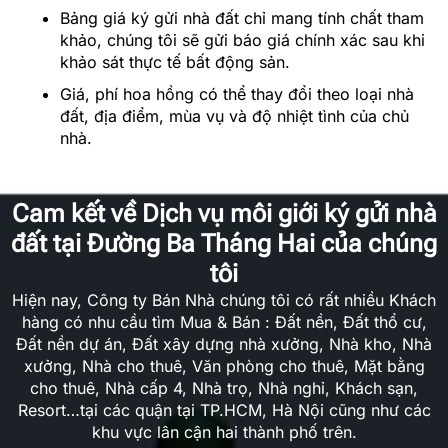
Bảng giá ký gửi nhà đất chỉ mang tính chất tham
khảo, chúng tôi sẽ gửi báo giá chính xác sau khi
khảo sát thực tế bất động sản.
Giá, phí hoa hồng có thể thay đổi theo loại nhà
đất, địa điểm, mùa vụ và độ nhiệt tình của chủ
nhà.
Cam kết về Dịch vụ môi giới ký gửi nhà
đất tại Đường Ba Tháng Hai của chúng
tôi
Hiện nay, Công ty Bán Nhà chúng tôi có rất nhiều Khách
hàng có nhu cầu tìm Mua & Bán : Đất nền, Đất thổ cư,
Đất nền dự án, Đất xây dựng nhà xưởng, Nhà kho, Nhà
xưởng, Nhà cho thuê, Văn phòng cho thuê, Mặt bằng
cho thuê, Nhà cấp 4, Nhà trọ, Nhà nghỉ, Khách sạn,
Resort…tại các quận tại TP.HCM, Hà Nội cũng như các
khu vực lân cận hai thành phố trên.