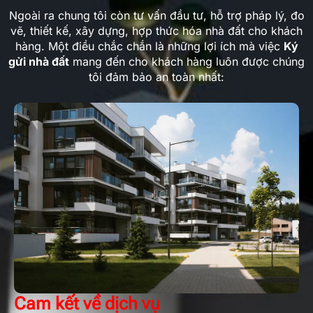
Ngoài ra chung tôi còn tư vấn đầu tư, hỗ trợ pháp lý, đo
vẽ, thiết kế, xây dựng, hợp thức hóa nhà đất cho khách
hàng. Một điều chắc chắn là những lợi ích mà việc
Ký
gửi nhà đất
mang đến cho khách hàng luôn được chúng
tôi đảm bảo an toàn nhất:
Cam kết về dịch vụ