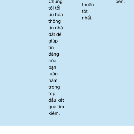
Chúng
bên.
thuận
tôi tối
tốt
ưu hóa
nhất.
thông
tin nhà
đất để
giúp
tin
đăng
của
bạn
luôn
nằm
trong
top
đầu kết
quả tìm
kiếm.