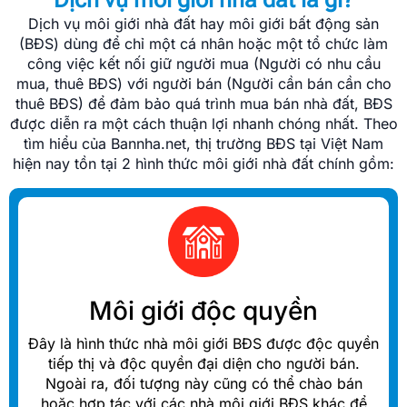
Dịch vụ môi giới nhà đất hay môi giới bất động sản
(BĐS) dùng để chỉ một cá nhân hoặc một tổ chức làm
công việc kết nối giữ người mua (Người có nhu cầu
mua, thuê BĐS) với người bán (Người cần bán cần cho
thuê BĐS) để đảm bảo quá trình mua bán nhà đất, BĐS
được diễn ra một cách thuận lợi nhanh chóng nhất. Theo
tìm hiểu của Bannha.net, thị trường BĐS tại Việt Nam
hiện nay tồn tại 2 hình thức môi giới nhà đất chính gồm:
Môi giới độc quyền
Đây là hình thức nhà môi giới BĐS được độc quyền
tiếp thị và độc quyền đại diện cho người bán.
Ngoài ra, đối tượng này cũng có thể chào bán
hoặc hợp tác với các nhà môi giới BĐS khác để