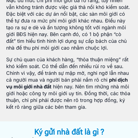
Mặc dù mức chi phí môi giới đã rõ ràng, tuy nhiên
vẫn không tránh được việc giá thả nổi khó kiểm soát.
Đặc biệt với các dự án nổi bật, các sàn môi giới có
thể tự đưa ra mức phí môi giới khác nhau. Điều này
tạo ra sự e dè và ấn tượng không tốt với ngành môi
giới BĐS hiện nay. Bên cạnh đó, có 1 bộ phận “cò
đất” tìm hiểu tình hình lợi dụng sự cấp bách của chủ
nhà để thu phí môi giới cao nhằm chuộc lợi.
Sự chủ quan của khách hàng, “thỏa thuận miệng” rất
khó kiểm soát. Có thể dẫn đến nhiều rủi ro về sau.
Chính vì vậy, để tránh sự mập mờ, nghi ngờ lẫn nhau
cả người mua và người bán phải nắm rõ chi
phí dịch
vụ môi giới nhà đất
hiện nay. Nên tìm những nhà môi
giới hoặc công ty môi giới uy tín. Đồng thời, các thỏa
thuận, chi phí phải được nên rõ trong hợp đồng, ký
kết rõ ràng giữa các bên tham gia.
Ký gửi nhà đất là gì ?