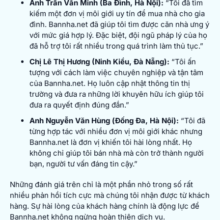
Anh Trần Văn Minh (Ba Đình, Hà Nội):
“Tôi đã tìm
kiếm một đơn vị môi giới uy tín để mua nhà cho gia
đình. Bannha.net đã giúp tôi tìm được căn nhà ưng ý
với mức giá hợp lý. Đặc biệt, đội ngũ pháp lý của họ
đã hỗ trợ tôi rất nhiều trong quá trình làm thủ tục.”
Chị Lê Thị Hương (Ninh Kiều, Đà Nẵng):
“Tôi ấn
tượng với cách làm việc chuyên nghiệp và tận tâm
của Bannha.net. Họ luôn cập nhật thông tin thị
trường và đưa ra những lời khuyên hữu ích giúp tôi
đưa ra quyết định đúng đắn.”
Anh Nguyễn Văn Hùng (Đống Đa, Hà Nội):
“Tôi đã
từng hợp tác với nhiều đơn vị môi giới khác nhưng
Bannha.net là đơn vị khiến tôi hài lòng nhất. Họ
không chỉ giúp tôi bán nhà mà còn trở thành người
bạn, người tư vấn đáng tin cậy.”
Những đánh giá trên chỉ là một phần nhỏ trong số rất
nhiều phản hồi tích cực mà chúng tôi nhận được từ khách
hàng. Sự hài lòng của khách hàng chính là động lực để
Bannha.net không ngừng hoàn thiện dịch vụ.