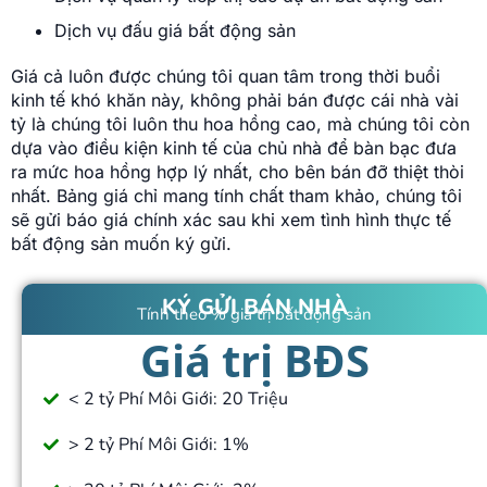
Dịch vụ đấu giá bất động sản
Giá cả luôn được chúng tôi quan tâm trong thời buổi
kinh tế khó khăn này, không phải bán được cái nhà vài
tỷ là chúng tôi luôn thu hoa hồng cao, mà chúng tôi còn
dựa vào điều kiện kinh tế của chủ nhà để bàn bạc đưa
ra mức hoa hồng hợp lý nhất, cho bên bán đỡ thiệt thòi
nhất. Bảng giá chỉ mang tính chất tham khảo, chúng tôi
sẽ gửi báo giá chính xác sau khi xem tình hình thực tế
bất động sản muốn ký gửi.
KÝ GỬI BÁN NHÀ
Tính theo % giá trị bất động sản
Giá trị BĐS
< 2 tỷ Phí Môi Giới: 20 Triệu
> 2 tỷ Phí Môi Giới: 1%