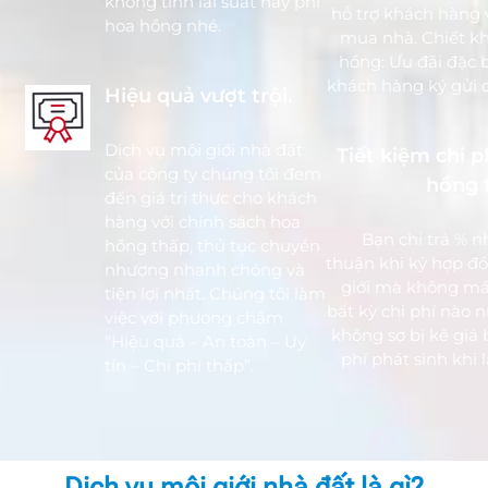
không tính lãi suất hay phí
hỗ trợ khách hàng 
hoa hồng nhé.
mua nhà. Chiết k
hồng: Ưu đãi đặc b
khách hàng ký gửi d
Hiệu quả vượt trội.
Dịch vụ môi giới nhà đất
Tiết kiệm chi p
của công ty chúng tôi đem
hồng t
đến giá trị thực cho khách
hàng với chính sách hoa
Bạn chỉ trả % n
hồng thấp, thủ tục chuyển
thuận khi ký hợp đ
nhượng nhanh chóng và
giới mà không m
tiện lợi nhất. Chúng tôi làm
bất kỳ chi phí nào 
việc với phương châm
không sợ bị kê giá 
“Hiệu quả – An toàn – Uy
phí phát sinh khi 
tín – Chi phí thấp”.
Dịch vụ môi giới nhà đất là gì?