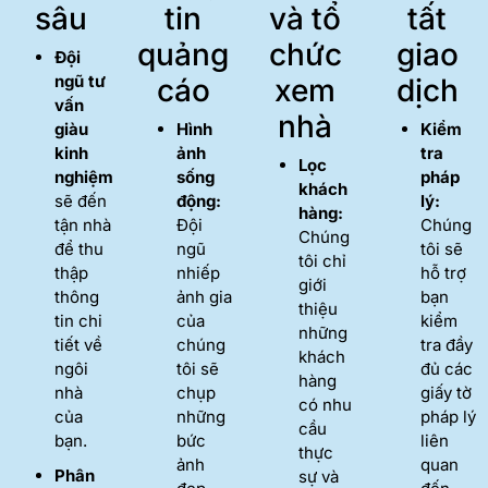
sâu
tin
và tổ
tất
quảng
chức
giao
Đội
ngũ tư
cáo
xem
dịch
vấn
nhà
giàu
Hình
Kiểm
kinh
ảnh
tra
Lọc
nghiệm
sống
pháp
khách
sẽ đến
động:
lý:
hàng:
tận nhà
Đội
Chúng
Chúng
để thu
ngũ
tôi sẽ
tôi chỉ
thập
nhiếp
hỗ trợ
giới
thông
ảnh gia
bạn
thiệu
tin chi
của
kiểm
những
tiết về
chúng
tra đầy
khách
ngôi
tôi sẽ
đủ các
hàng
nhà
chụp
giấy tờ
có nhu
của
những
pháp lý
cầu
bạn.
bức
liên
thực
ảnh
quan
Phân
sự và