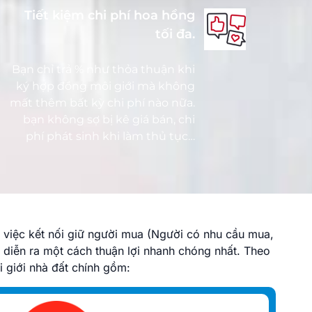
Tiết kiệm chi phí hoa hồng
tối đa.
Bạn chỉ trả % như thỏa thuận khi
ký hợp đồng môi giới mà không
mất thêm bất kỳ chi phí nào nữa.
bạn không sợ bị kê giá bán, chi
phí phát sinh khi làm thủ tục…
 việc kết nối giữ người mua (Người có nhu cầu mua,
diễn ra một cách thuận lợi nhanh chóng nhất. Theo
i giới nhà đất chính gồm: