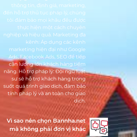
thông tin, định giá, marketing,
đến hỗ trợ thủ tục pháp lý, chúng
tôi đảm bảo mọi khâu đều được
thực hiện một cách chuyên
nghiệp và hiệu quả. Marketing đa
kênh: Áp dụng các kênh
marketing hiện đại như Google
Ads, Facebook Ads, SEO để tiếp
cận lượng lớn khách hàng tiềm
năng. Hỗ trợ pháp lý: Đội ngũ luật
sư sẽ hỗ trợ khách hàng trong
suốt quá trình giao dịch, đảm bảo
tính pháp lý và an toàn cho giao
dịch.
Vì sao nên chọn Bannha.net
mà không phải đơn vị khác