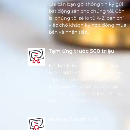
Chỉ cần bạn gởi thông tin ký gửi
bất động sản cho chúng tôi, Còn
lại chúng tôi sẽ lo từ A-Z, bạn chỉ
việc chờ khách ký hợp đồng mua
bán và nhận tiền.
Tạm ứng trước 500 triệu
Nổi bật là bạn có thể tạm ứng
trước 500 triệu đến 5 tỷ khi bạn
cần tiền dùng trước, khi bán
xong nhà sẽ khấu trừ tiền sau.
Cam kết không tính lãi suất hay
phí hoa hồng nhé.
Hiệu quả vượt trội.