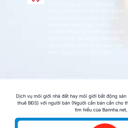
Dịch vụ môi giới nhà đất của
công ty chúng tôi đem đến giá trị
thực cho khách hàng với chính
sách hoa hồng thấp, thủ tục
chuyển nhượng nhanh chóng và
tiện lợi nhất. Chúng tôi làm việc
với phương châm “Hiệu quả – An
toàn – Uy tín – Chi phí thấp”.
Dịch vụ môi giới nhà đất hay môi giới bất động sả
thuê BĐS) với người bán (Người cần bán cần cho t
tìm hiểu của Bannha.net,