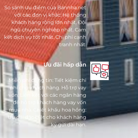
So sánh ưu điểm của Bannha.net
với các đơn vị khác: Hệ thống
khách hàng rộng lớn nhất. Đội
ngũ chuyên nghiệp nhất. Cam
kết dịch vụ tốt nhất. Chi phí cạnh
tranh nhất.
Ưu đãi hấp dẫn
Miễn phí đăng tin: Tiết kiệm chi
phí cho khách hàng. Hỗ trợ vay
vốn: Liên kết với các ngân hàng
để hỗ trợ khách hàng vay vốn
mua nhà. Chiết khấu hoa hồng:
Ưu đãi đặc biệt cho khách hàng
ký gửi dài hạn.