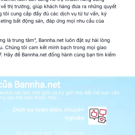
về thị trường, giúp khách hàng đưa ra những quyết
 tôi cung cấp đầy đủ các dịch vụ từ tư vấn, ký
keting bất động sản, đáp ứng mọi nhu cầu của
 là trung tâm”, Bannha.net luôn đặt sự hài lòng
u. Chúng tôi cam kết minh bạch trong mọi giao
/7. Hãy để Bannha.net đồng hành cùng bạn tìm kiếm
 của Bannha.net
annha.net làm môi giới và ký gửi nhà đất mà bạn cần
 vụ sau khi bán được nhà.
Dịch vụ toàn diện, chuyên
nghiệp
Ký gửi trọn gói: Từ tiếp nhận