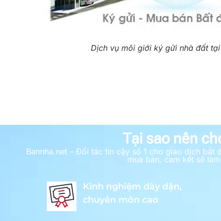
Dịch vụ môi giới ký gửi nhà đất t
Tại sao nên ch
Bannha.net – Đối tác tin cậy số 1 cho giao dịch bấ
mua bán, cam kết sẽ làm 
Kinh nghiệm dày dặn,
chuyên môn cao