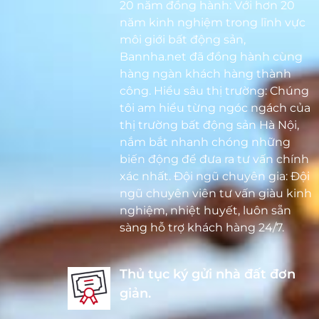
20 năm đồng hành: Với hơn 20
năm kinh nghiệm trong lĩnh vực
môi giới bất động sản,
Bannha.net đã đồng hành cùng
hàng ngàn khách hàng thành
công. Hiểu sâu thị trường: Chúng
tôi am hiểu từng ngóc ngách của
thị trường bất động sản Hà Nội,
nắm bắt nhanh chóng những
biến động để đưa ra tư vấn chính
xác nhất. Đội ngũ chuyên gia: Đội
ngũ chuyên viên tư vấn giàu kinh
nghiệm, nhiệt huyết, luôn sẵn
sàng hỗ trợ khách hàng 24/7.
Thủ tục ký gửi nhà đất đơn
giản.