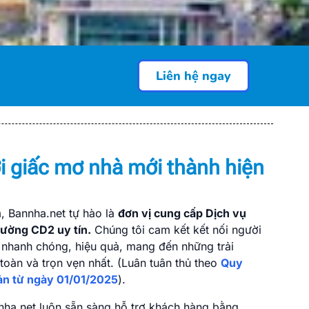
Liên hệ ngay
 Đường CD2
H)
i giấc mơ nhà mới thành hiện
nhà đất, văn phòng,... uy tín tại
 nối tin cậy cho hàng triệu người
t động sản minh bạch và sôi động.
, Bannha.net tự hào là
đơn vị cung cấp Dịch vụ
 Đường CD2 uy tín.
Chúng tôi cam kết kết nối người
nhanh chóng, hiệu quả, mang đến những trải
oàn và trọn vẹn nhất. (Luân tuân thủ theo
Quy
sản từ ngày 01/01/2025
).
nha.net luôn sẵn sàng hỗ trợ khách hàng bằng