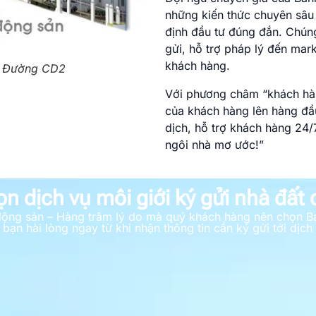
những kiến thức chuyên sâu 
định đầu tư đúng đắn. Chúng
gửi, hỗ trợ pháp lý đến mar
khách hàng.
ại Đường CD2
Với phương châm “khách hàng
của khách hàng lên hàng đầ
dịch, hỗ trợ khách hàng 24
ngôi nhà mơ ước!”
ọn dịch vụ môi giới ký gửi nhà đất
t động sản – Hàng trăm lý do mà quý khách hàng nên chọn B
bạn hài lòng ngay từ khi nhận thông tin cần ký gửi tới dịch