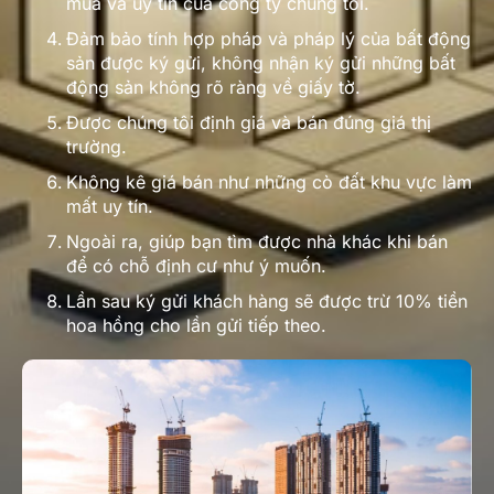
mua và uy tín của công ty chúng tôi.
Đảm bảo tính hợp pháp và pháp lý của bất động
sản được ký gửi, không nhận ký gửi những bất
động sản không rõ ràng về giấy tờ.
Được chúng tôi định giá và bán đúng giá thị
trường.
Không kê giá bán như những cò đất khu vực làm
mất uy tín.
Ngoài ra, giúp bạn tìm được nhà khác khi bán
để có chỗ định cư như ý muốn.
Lần sau ký gửi khách hàng sẽ được trừ 10% tiền
hoa hồng cho lần gửi tiếp theo.