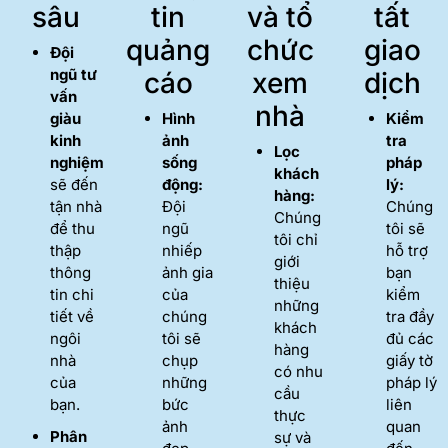
sâu
tin
và tổ
tất
quảng
chức
giao
Đội
ngũ tư
cáo
xem
dịch
vấn
nhà
giàu
Hình
Kiểm
kinh
ảnh
tra
Lọc
nghiệm
sống
pháp
khách
sẽ đến
động:
lý:
hàng:
tận nhà
Đội
Chúng
Chúng
để thu
ngũ
tôi sẽ
tôi chỉ
thập
nhiếp
hỗ trợ
giới
thông
ảnh gia
bạn
thiệu
tin chi
của
kiểm
những
tiết về
chúng
tra đầy
khách
ngôi
tôi sẽ
đủ các
hàng
nhà
chụp
giấy tờ
có nhu
của
những
pháp lý
cầu
bạn.
bức
liên
thực
ảnh
quan
Phân
sự và