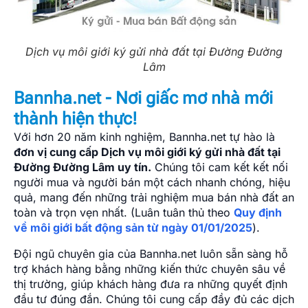
Dịch vụ môi giới ký gửi nhà đất tại Đường Đường
Lâm
Bannha.net - Nơi giấc mơ nhà mới
thành hiện thực!
Với hơn 20 năm kinh nghiệm, Bannha.net tự hào là
đơn vị cung cấp Dịch vụ môi giới ký gửi nhà đất tại
Đường Đường Lâm uy tín.
Chúng tôi cam kết kết nối
người mua và người bán một cách nhanh chóng, hiệu
quả, mang đến những trải nghiệm mua bán nhà đất an
toàn và trọn vẹn nhất. (Luân tuân thủ theo
Quy định
về môi giới bất động sản từ ngày 01/01/2025
).
Đội ngũ chuyên gia của Bannha.net luôn sẵn sàng hỗ
trợ khách hàng bằng những kiến thức chuyên sâu về
thị trường, giúp khách hàng đưa ra những quyết định
đầu tư đúng đắn. Chúng tôi cung cấp đầy đủ các dịch