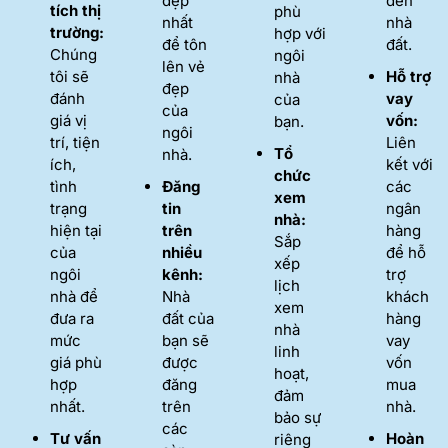
đẹp
đến
tích thị
phù
nhất
nhà
trường:
hợp với
để tôn
đất.
Chúng
ngôi
lên vẻ
tôi sẽ
Hỗ trợ
nhà
đẹp
đánh
vay
của
của
giá vị
vốn:
bạn.
ngôi
trí, tiện
Liên
Tổ
nhà.
ích,
kết với
chức
tình
Đăng
các
xem
trạng
tin
ngân
nhà:
hiện tại
trên
hàng
Sắp
của
nhiều
để hỗ
xếp
ngôi
kênh:
trợ
lịch
nhà để
Nhà
khách
xem
đưa ra
đất của
hàng
nhà
mức
bạn sẽ
vay
linh
giá phù
được
vốn
hoạt,
hợp
đăng
mua
đảm
nhất.
trên
nhà.
bảo sự
các
Tư vấn
Hoàn
riêng