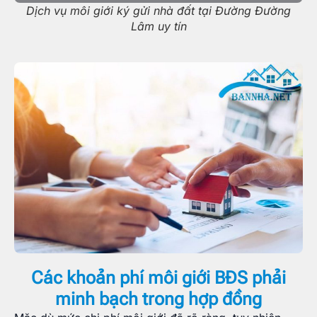
Dịch vụ môi giới ký gửi nhà đất tại Đường Đường
Lâm uy tín
Các khoản phí môi giới BĐS phải
minh bạch trong hợp đồng