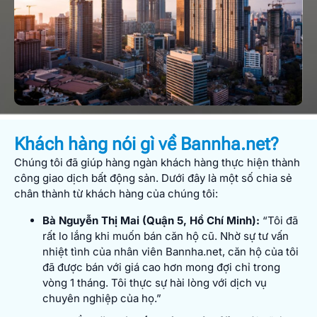
Khách hàng nói gì về Bannha.net?
Chúng tôi đã giúp hàng ngàn khách hàng thực hiện thành
công giao dịch bất động sản. Dưới đây là một số chia sẻ
chân thành từ khách hàng của chúng tôi:
Bà Nguyễn Thị Mai (Quận 5, Hồ Chí Minh):
“Tôi đã
rất lo lắng khi muốn bán căn hộ cũ. Nhờ sự tư vấn
nhiệt tình của nhân viên Bannha.net, căn hộ của tôi
đã được bán với giá cao hơn mong đợi chỉ trong
vòng 1 tháng. Tôi thực sự hài lòng với dịch vụ
chuyên nghiệp của họ.”