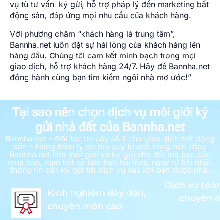
vụ từ tư vấn, ký gửi, hỗ trợ pháp lý đến marketing bất
động sản, đáp ứng mọi nhu cầu của khách hàng.
Với phương châm “khách hàng là trung tâm”,
Bannha.net luôn đặt sự hài lòng của khách hàng lên
hàng đầu. Chúng tôi cam kết minh bạch trong mọi
giao dịch, hỗ trợ khách hàng 24/7. Hãy để Bannha.net
đồng hành cùng bạn tìm kiếm ngôi nhà mơ ước!”
Tại sao nên chọn dịch vụ môi giới ký
gửi nhà đất của Bannha.net
Bannha.net – Đối tác tin cậy số 1 cho giao dịch bất động
sản – Hàng trăm lý do mà quý khách hàng nên chọn
Bannha.net làm môi giới và ký gửi nhà đất mà bạn cần
mua bán, cam kết sẽ làm bạn hài lòng ngay từ khi nhận
thông tin cần ký gửi tới dịch vụ sau khi bán được nhà.
Dịch vụ toàn
Kinh nghiệm dày dặn,
chuyên 
chuyên môn cao