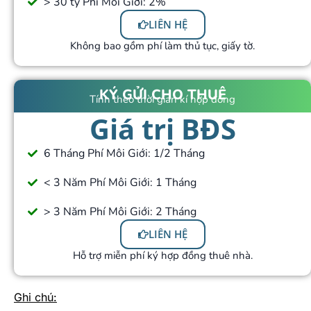
> 30 tỷ Phí Môi Giới: 2%
LIÊN HỆ
Không bao gồm phí làm thủ tục, giấy tờ.
KÝ GỬI CHO THUÊ
Tính theo thời gian kí hợp đồng
Giá trị BĐS
6 Tháng Phí Môi Giới: 1/2 Tháng
< 3 Năm Phí Môi Giới: 1 Tháng
> 3 Năm Phí Môi Giới: 2 Tháng
LIÊN HỆ
Hỗ trợ miễn phí ký hợp đồng thuê nhà.
Ghi chú: