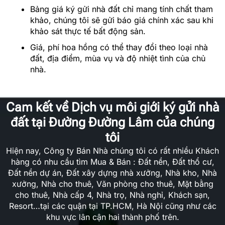
Bảng giá ký gửi nhà đất chỉ mang tính chất tham
khảo, chúng tôi sẽ gửi báo giá chính xác sau khi
khảo sát thực tế bất động sản.
Giá, phí hoa hồng có thể thay đổi theo loại nhà
đất, địa điểm, mùa vụ và độ nhiệt tình của chủ
nhà.
Cam kết về Dịch vụ môi giới ký gửi nhà
đất tại Đường Đường Lâm của chúng
tôi
Hiện nay, Công ty Bán Nhà chúng tôi có rất nhiều Khách
hàng có nhu cầu tìm Mua & Bán : Đất nền, Đất thổ cư,
Đất nền dự án, Đất xây dựng nhà xưởng, Nhà kho, Nhà
xưởng, Nhà cho thuê, Văn phòng cho thuê, Mặt bằng
cho thuê, Nhà cấp 4, Nhà trọ, Nhà nghỉ, Khách sạn,
Resort…tại các quận tại TP.HCM, Hà Nội cũng như các
khu vực lân cận hai thành phố trên.