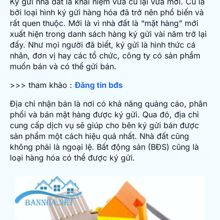
Ký gửi nhà đất là khái niệm vừa cũ lại vừa mới. Cũ là
bởi loại hình ký gửi hàng hóa đã trở nên phổ biến và
rất quen thuộc. Mới là vì nhà đất là “mặt hàng” mới
xuất hiện trong danh sách hàng ký gửi vài năm trở lại
đấy. Như mọi người đã biết, ký gửi là hình thức cá
nhân, đơn vị hay các tổ chức, công ty có sản phẩm
muốn bán và có thể gửi bán.
>>> tham khảo :
Đăng tin bđs
Địa chỉ nhận bán là nơi có khả năng quảng cáo, phân
phối và bán mặt hàng được ký gửi. Qua đó, địa chỉ
cung cấp dịch vụ sẽ giúp cho bên ký gửi bán được
sản phẩm một cách hiệu quả nhất. Nhà đất cũng
không phải là ngoại lệ. Bất động sản (BĐS) cũng là
loại hàng hóa có thể được ký gửi.