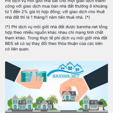
Phí dịch vụ môi giới nhà đất cho một giao dịch thành
công với giao dịch mua bán nhà đất thường ở khoảng
từ 1 đến 2% giá trị hợp đồng; với giao dịch cho thuê
nhà đất thì là 1 tháng/1 năm tiền thuê nhà. (*)
(*) Phí dịch vụ môi giới nhà đất được bannha.net tổng
hợp theo nhiều nguồn khác nhau chỉ mang tính chất
tham khảo. Trong thực tế phí dịch vụ môi giới nhà đất
BĐS sẽ có sự thay đổi theo thỏa thuận của các bên
có liên quan.