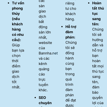
các
Tư vấn
Hoàn
riêng
sàn
phong
tất thủ
tư cho
giao
thủy
tục
khách
dịch
(nếu
sang
hàng.
bất
khách
tên:
Hỗ trợ
động
hàng
Chúng
đàm
sản lớn
có nhu
tôi sẽ
phán:
nhất,
cầu):
hướng
Chúng
website
Giúp
dẫn và
tôi sẽ
của
bạn lựa
hỗ trợ
đồng
Bannha.net
chọn
bạn
hành
và các
thời
hoàn
cùng
kênh
điểm
tất mọi
bạn
quảng
giao
thủ tục
trong
cáo
dịch
sang
quá
trực
tốt
tên,
trình
tuyến
nhất.
đảm
đàm
khác.
bảo
phán
SEO
quyền
để đạt
chuyên
lợi của
được