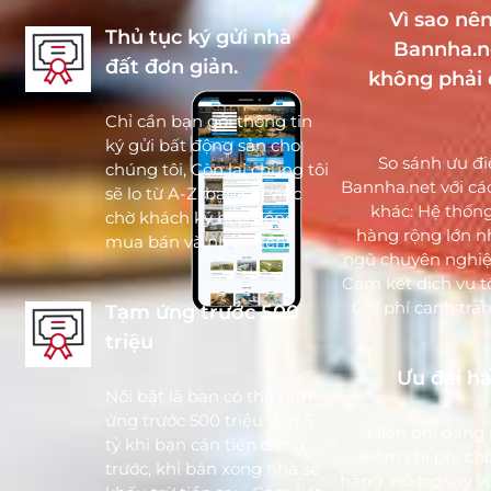
Vì sao nê
Thủ tục ký gửi nhà
Bannha.n
đất đơn giản.
không phải 
Chỉ cần bạn gởi thông tin
ký gửi bất động sản cho
So sánh ưu đ
chúng tôi, Còn lại chúng tôi
Bannha.net với các
sẽ lo từ A-Z, bạn chỉ việc
khác: Hệ thốn
chờ khách ký hợp đồng
hàng rộng lớn nh
mua bán và nhận tiền.
ngũ chuyên nghiệ
Cam kết dịch vụ tố
Chi phí cạnh tra
Tạm ứng trước 500
triệu
Ưu đãi h
Nổi bật là bạn có thể tạm
ứng trước 500 triệu đến 5
Miễn phí đăng t
tỷ khi bạn cần tiền dùng
kiệm chi phí ch
trước, khi bán xong nhà sẽ
hàng. Hỗ trợ vay v