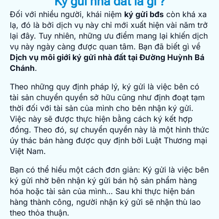
Ký gửi nhà đất là gì ?
Đối với nhiều người, khái niệm
ký gửi bđs
còn khá xa
lạ, đó là bởi dịch vụ này chỉ mới xuất hiện vài năm trở
lại đây. Tuy nhiên, những ưu điểm mang lại khiến dịch
vụ này ngày càng được quan tâm. Bạn đã biết gì về
Dịch vụ môi giới ký gửi nhà đất tại Đường Huỳnh Bá
Chánh
.
Theo những quy định pháp lý, ký gửi là việc bên có
tài sản chuyển quyền sở hữu cũng như định đoạt tạm
thời đối với tài sản của mình cho bên nhận ký gửi.
Việc này sẽ được thực hiện bằng cách ký kết hợp
đồng. Theo đó, sự chuyển quyền này là một hình thức
úy thác bán hàng được quy định bởi Luật Thương mại
Việt Nam.
Bạn có thể hiểu một cách đơn giản: Ký gửi là việc bên
ký gửi nhờ bên nhận ký gửi bán hộ sản phẩm hàng
hóa hoặc tài sản của mình… Sau khi thực hiện bán
hàng thành công, người nhận ký gửi sẽ nhận thù lao
theo thỏa thuận.