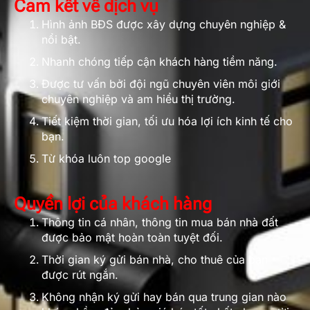
Cam kết về dịch vụ
Hình ảnh BĐS được xây dựng chuyên nghiệp &
nổi bật.
Nhanh chóng tiếp cận khách hàng tiềm năng.
Được tư vấn bởi đội ngũ chuyên viên môi giới
chuyên nghiệp và am hiểu thị trường.
Tiết kiệm thời gian, tối ưu hóa lợi ích kinh tế cho
bạn.
Từ khóa luôn top google
Quyền lợi của khách hàng
Thông tin cá nhân, thông tin mua bán nhà đất
được bảo mật hoàn toàn tuyệt đối.
Thời gian ký gửi bán nhà, cho thuê của bạn
được rút ngắn.
Không nhận ký gửi hay bán qua trung gian nào