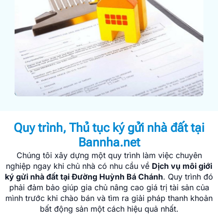
Quy trình, Thủ tục ký gửi nhà đất tại
Bannha.net
Chúng tôi xây dựng một quy trình làm việc chuyên
nghiệp ngay khi chủ nhà có nhu cầu về
Dịch vụ môi giới
ký gửi nhà đất tại Đường Huỳnh Bá Chánh
. Quy trình đó
phải đảm bảo giúp gia chủ nâng cao giá trị tài sản của
mình trước khi chào bán và tìm ra giải pháp thanh khoản
bất động sản một cách hiệu quả nhất.