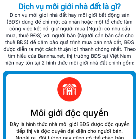
Dịch vụ môi giới nhà đất là gì?
Dịch vụ môi giới nhà đất hay môi giới bất động sản
(BĐS) dùng để chỉ một cá nhân hoặc một tổ chức làm
công việc kết nối giữ người mua (Người có nhu cầu
mua, thuê BĐS) với người bán (Người cần bán cần cho
thuê BĐS) để đảm bảo quá trình mua bán nhà đất, BĐS
được diễn ra một cách thuận lợi nhanh chóng nhất. Theo
tìm hiểu của Bannha.net, thị trường BĐS tại Việt Nam
hiện nay tồn tại 2 hình thức môi giới nhà đất chính gồm:
Môi giới độc quyền
Đây là hình thức nhà môi giới BĐS được độc quyền
tiếp thị và độc quyền đại diện cho người bán.
Ngoài ra, đối tượng này cũng có thể chào bán