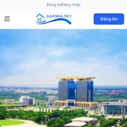
Đăng ký
Đăng nhập
Đăng tin