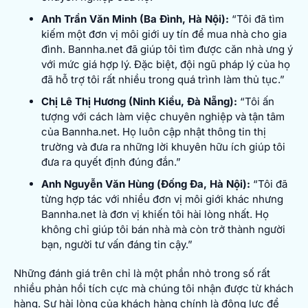
Anh Trần Văn Minh (Ba Đình, Hà Nội):
“Tôi đã tìm
kiếm một đơn vị môi giới uy tín để mua nhà cho gia
đình. Bannha.net đã giúp tôi tìm được căn nhà ưng ý
với mức giá hợp lý. Đặc biệt, đội ngũ pháp lý của họ
đã hỗ trợ tôi rất nhiều trong quá trình làm thủ tục.”
Chị Lê Thị Hương (Ninh Kiều, Đà Nẵng):
“Tôi ấn
tượng với cách làm việc chuyên nghiệp và tận tâm
của Bannha.net. Họ luôn cập nhật thông tin thị
trường và đưa ra những lời khuyên hữu ích giúp tôi
đưa ra quyết định đúng đắn.”
Anh Nguyễn Văn Hùng (Đống Đa, Hà Nội):
“Tôi đã
từng hợp tác với nhiều đơn vị môi giới khác nhưng
Bannha.net là đơn vị khiến tôi hài lòng nhất. Họ
không chỉ giúp tôi bán nhà mà còn trở thành người
bạn, người tư vấn đáng tin cậy.”
Những đánh giá trên chỉ là một phần nhỏ trong số rất
nhiều phản hồi tích cực mà chúng tôi nhận được từ khách
hàng. Sự hài lòng của khách hàng chính là động lực để