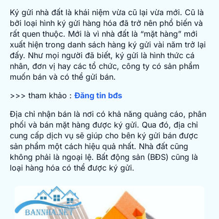
Ký gửi nhà đất là khái niệm vừa cũ lại vừa mới. Cũ là
bởi loại hình ký gửi hàng hóa đã trở nên phổ biến và
rất quen thuộc. Mới là vì nhà đất là “mặt hàng” mới
xuất hiện trong danh sách hàng ký gửi vài năm trở lại
đấy. Như mọi người đã biết, ký gửi là hình thức cá
nhân, đơn vị hay các tổ chức, công ty có sản phẩm
muốn bán và có thể gửi bán.
>>> tham khảo :
Đăng tin bđs
Địa chỉ nhận bán là nơi có khả năng quảng cáo, phân
phối và bán mặt hàng được ký gửi. Qua đó, địa chỉ
cung cấp dịch vụ sẽ giúp cho bên ký gửi bán được
sản phẩm một cách hiệu quả nhất. Nhà đất cũng
không phải là ngoại lệ. Bất động sản (BĐS) cũng là
loại hàng hóa có thể được ký gửi.