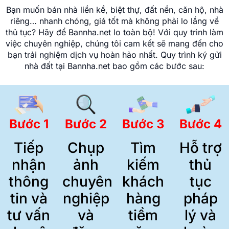
Bạn muốn bán nhà liền kề, biệt thự, đất nền, căn hộ, nhà
riêng… nhanh chóng, giá tốt mà không phải lo lắng về
thủ tục? Hãy để Bannha.net lo toàn bộ! Với quy trình làm
việc chuyên nghiệp, chúng tôi cam kết sẽ mang đến cho
bạn trải nghiệm dịch vụ hoàn hảo nhất. Quy trình ký gửi
nhà đất tại Bannha.net bao gồm các bước sau:
Bước 1
Bước 2
Bước 3
Bước 4
Tiếp
Chụp
Tìm
Hỗ trợ
nhận
ảnh
kiếm
thủ
thông
chuyên
khách
tục
tin và
nghiệp
hàng
pháp
tư vấn
và
tiềm
lý và