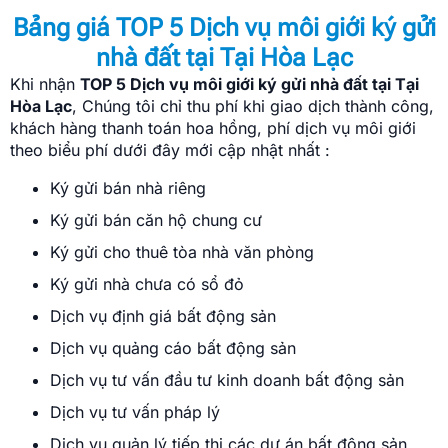
Bảng giá TOP 5 Dịch vụ môi giới ký gửi
nhà đất tại Tại Hòa Lạc
Khi nhận
TOP 5 Dịch vụ môi giới ký gửi nhà đất tại Tại
Hòa Lạc
, Chúng tôi chỉ thu phí khi giao dịch thành công,
khách hàng thanh toán hoa hồng, phí dịch vụ môi giới
theo biểu phí dưới đây mới cập nhật nhất :
Ký gửi bán nhà riêng
Ký gửi bán căn hộ chung cư
Ký gửi cho thuê tòa nhà văn phòng
Ký gửi nhà chưa có sổ đỏ
Dịch vụ định giá bất động sản
Dịch vụ quảng cáo bất động sản
Dịch vụ tư vấn đầu tư kinh doanh bất động sản
Dịch vụ tư vấn pháp lý
Dịch vụ quản lý tiếp thị các dự án bất động sản