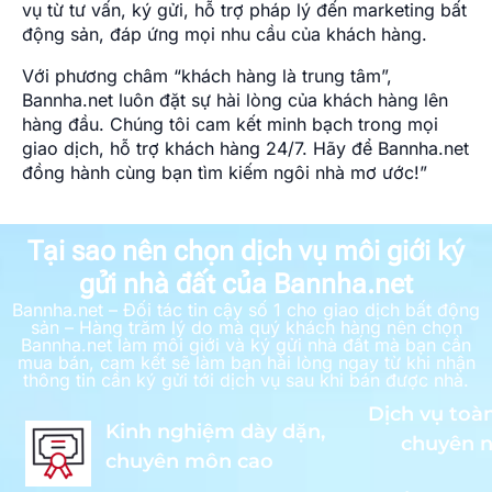
vụ từ tư vấn, ký gửi, hỗ trợ pháp lý đến marketing bất
động sản, đáp ứng mọi nhu cầu của khách hàng.
Với phương châm “khách hàng là trung tâm”,
Bannha.net luôn đặt sự hài lòng của khách hàng lên
hàng đầu. Chúng tôi cam kết minh bạch trong mọi
giao dịch, hỗ trợ khách hàng 24/7. Hãy để Bannha.net
đồng hành cùng bạn tìm kiếm ngôi nhà mơ ước!”
Tại sao nên chọn dịch vụ môi giới ký
gửi nhà đất của Bannha.net
Bannha.net – Đối tác tin cậy số 1 cho giao dịch bất động
sản – Hàng trăm lý do mà quý khách hàng nên chọn
Bannha.net làm môi giới và ký gửi nhà đất mà bạn cần
mua bán, cam kết sẽ làm bạn hài lòng ngay từ khi nhận
thông tin cần ký gửi tới dịch vụ sau khi bán được nhà.
Dịch vụ toàn
Kinh nghiệm dày dặn,
chuyên 
chuyên môn cao