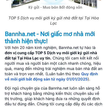
TOP 5 Dịch vụ môi giới ký gửi nhà đất tại Tại Hòa
Lạc
Bannha.net - Nơi giấc mơ nhà mới
thành hiện thực!
Với hơn 20 năm kinh nghiệm, Bannha.net tự hào là
đơn vị cung cấp TOP 5 Dịch vụ môi giới ký gửi nhà
đất tại Tại Hòa Lạc uy tín.
Chúng tôi cam kết kết nối
người mua và người bán một cách nhanh chóng, hiệu
quả, mang đến những trải nghiệm mua bán nhà đất an
toàn và trọn vẹn nhất. (Luân tuân thủ theo
Quy định
về môi giới bất động sản từ ngày 01/01/2025
).
Đội ngũ chuyên gia của Bannha.net luôn sẵn sàng hỗ
trợ khách hàng bằng những kiến thức chuyên sâu về
thị trường, giúp khách hàng đưa ra những quyết định
đầu tư đúng đắn. Chúng tôi cung cấp đầy đủ các dịch