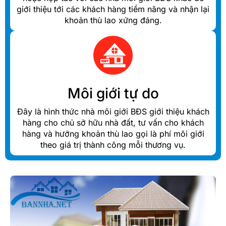
giới thiệu tới các khách hàng tiềm năng và nhận lại
khoản thù lao xứng đáng.
Môi giới tự do
Đây là hình thức nhà môi giới BĐS giới thiệu khách
hàng cho chủ sở hữu nhà đất, tư vấn cho khách
hàng và hưởng khoản thù lao gọi là phí môi giới
theo giá trị thành công mỗi thương vụ.