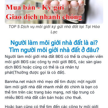
TOP 5 Dịch vụ môi giới ký gửi nhà đất tại Tại Hòa
Lạc
Người làm môi giới nhà đất là ai?
Tìm người môi giới nhà đất ở đâu?
Người làm môi giới nhà đất BĐS có thể là chuyên viên
môi giới BĐS các công ty môi giới BĐS, các sàn giao
dịch BĐS hoặc cũng có thể là cá nhân tự
phát(Thường được gọi là cò đất).
Bannha.net mách nhỏ mẹo để tìm được một người
làm môi giới nhà đất nhanh nhất đó chính là bạn có
thể tìm trên các trang báo mạng, nơi tập trung có
nhiều BĐS nhà đất cần bán hoặc cho thuê.
Hoặc bạn cũng có thể tìm đến các công ty môi giới