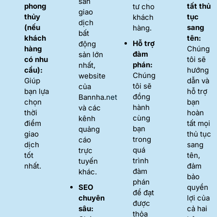
sàn
phong
tất thủ
tư cho
giao
thủy
tục
khách
dịch
(nếu
sang
hàng.
bất
khách
tên:
Hỗ trợ
động
hàng
Chúng
đàm
sản lớn
có nhu
tôi sẽ
phán:
nhất,
cầu):
hướng
Chúng
website
Giúp
dẫn và
tôi sẽ
của
bạn lựa
hỗ trợ
đồng
Bannha.net
chọn
bạn
hành
và các
thời
hoàn
cùng
kênh
điểm
tất mọi
bạn
quảng
giao
thủ tục
trong
cáo
dịch
sang
quá
trực
tốt
tên,
trình
tuyến
nhất.
đảm
đàm
khác.
bảo
phán
SEO
quyền
để đạt
chuyên
lợi của
được
sâu:
cả hai
thỏa