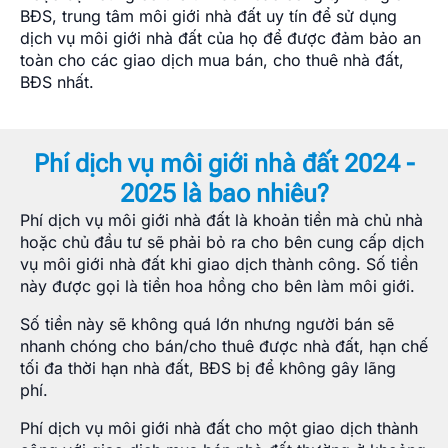
BĐS, trung tâm môi giới nhà đất uy tín để sử dụng
dịch vụ môi giới nhà đất của họ để được đảm bảo an
toàn cho các giao dịch mua bán, cho thuê nhà đất,
BĐS nhất.
Phí dịch vụ môi giới nhà đất 2024 -
2025 là bao nhiêu?
Phí dịch vụ môi giới nhà đất là khoản tiền mà chủ nhà
hoặc chủ đầu tư sẽ phải bỏ ra cho bên cung cấp dịch
vụ môi giới nhà đất khi giao dịch thành công. Số tiền
này được gọi là tiền hoa hồng cho bên làm môi giới.
Số tiền này sẽ không quá lớn nhưng người bán sẽ
nhanh chóng cho bán/cho thuê được nhà đất, hạn chế
tối đa thời hạn nhà đất, BĐS bị để không gây lãng
phí.
Phí dịch vụ môi giới nhà đất cho một giao dịch thành