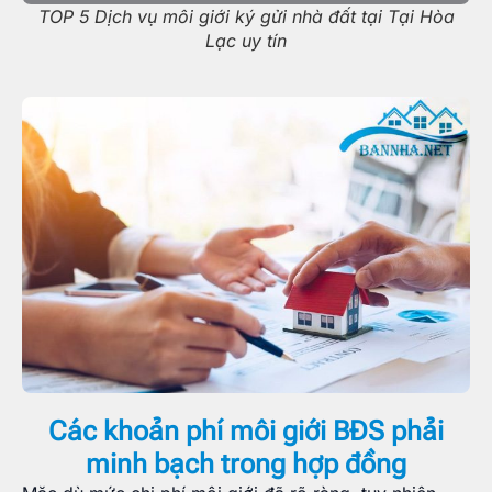
TOP 5 Dịch vụ môi giới ký gửi nhà đất tại Tại Hòa
Lạc uy tín
Các khoản phí môi giới BĐS phải
minh bạch trong hợp đồng