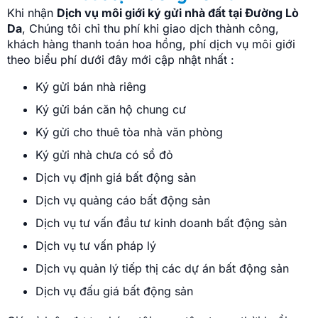
Khi nhận
Dịch vụ môi giới ký gửi nhà đất tại Đường Lò
Da
, Chúng tôi chỉ thu phí khi giao dịch thành công,
khách hàng thanh toán hoa hồng, phí dịch vụ môi giới
theo biểu phí dưới đây mới cập nhật nhất :
Ký gửi bán nhà riêng
Ký gửi bán căn hộ chung cư
Ký gửi cho thuê tòa nhà văn phòng
Ký gửi nhà chưa có sổ đỏ
Dịch vụ định giá bất động sản
Dịch vụ quảng cáo bất động sản
Dịch vụ tư vấn đầu tư kinh doanh bất động sản
Dịch vụ tư vấn pháp lý
Dịch vụ quản lý tiếp thị các dự án bất động sản
Dịch vụ đấu giá bất động sản