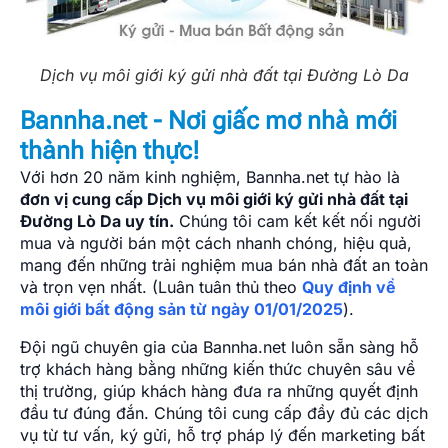
Dịch vụ môi giới ký gửi nhà đất tại Đường Lò Da
Bannha.net - Nơi giấc mơ nhà mới
thành hiện thực!
Với hơn 20 năm kinh nghiệm, Bannha.net tự hào là
đơn vị cung cấp Dịch vụ môi giới ký gửi nhà đất tại
Đường Lò Da uy tín.
Chúng tôi cam kết kết nối người
mua và người bán một cách nhanh chóng, hiệu quả,
mang đến những trải nghiệm mua bán nhà đất an toàn
và trọn vẹn nhất. (Luân tuân thủ theo
Quy định về
môi giới bất động sản từ ngày 01/01/2025
).
Đội ngũ chuyên gia của Bannha.net luôn sẵn sàng hỗ
trợ khách hàng bằng những kiến thức chuyên sâu về
thị trường, giúp khách hàng đưa ra những quyết định
đầu tư đúng đắn. Chúng tôi cung cấp đầy đủ các dịch
vụ từ tư vấn, ký gửi, hỗ trợ pháp lý đến marketing bất