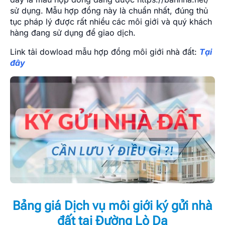
sử dụng. Mẫu hợp đồng này là chuẩn nhất, đúng thủ
tục pháp lý được rất nhiều các môi giới và quý khách
hàng đang sử dụng để giao dịch.
Link tải dowload mẫu hợp đồng môi giới nhà đất:
Tại
đây
Bảng giá Dịch vụ môi giới ký gửi nhà
đất tại Đường Lò Da