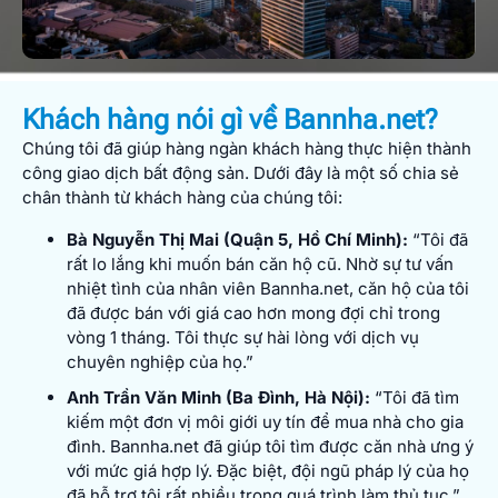
Khách hàng nói gì về Bannha.net?
Chúng tôi đã giúp hàng ngàn khách hàng thực hiện thành
công giao dịch bất động sản. Dưới đây là một số chia sẻ
chân thành từ khách hàng của chúng tôi:
Bà Nguyễn Thị Mai (Quận 5, Hồ Chí Minh):
“Tôi đã
rất lo lắng khi muốn bán căn hộ cũ. Nhờ sự tư vấn
nhiệt tình của nhân viên Bannha.net, căn hộ của tôi
đã được bán với giá cao hơn mong đợi chỉ trong
vòng 1 tháng. Tôi thực sự hài lòng với dịch vụ
chuyên nghiệp của họ.”
Anh Trần Văn Minh (Ba Đình, Hà Nội):
“Tôi đã tìm
kiếm một đơn vị môi giới uy tín để mua nhà cho gia
đình. Bannha.net đã giúp tôi tìm được căn nhà ưng ý
với mức giá hợp lý. Đặc biệt, đội ngũ pháp lý của họ
đã hỗ trợ tôi rất nhiều trong quá trình làm thủ tục.”