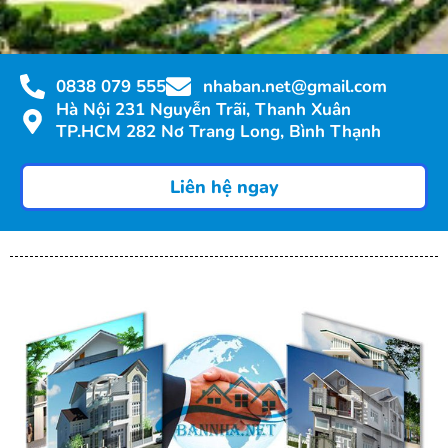
Dịch vụ môi giới ký gửi nhà đất tại
0838 079 555
nhaban.net@gmail.com
Hà Nội 231 Nguyễn Trãi, Thanh Xuân
Đường Lò Da
TP.HCM 282 Nơ Trang Long, Bình Thạnh
(UY TÍN, PHÍ RẺ, BÁN NHANH)
Liên hệ ngay
Bất Động Sản Bannha.net là nền tảng đăng tin mua bán, cho thuê
và ký gửi bất động sản, nhà đất, văn phòng,... uy tín tại Việt Nam,
hoạt động từ năm 2005. Với hơn 20 năm phát triển, Bannha.net
đã trở thành cầu nối tin cậy cho hàng triệu người mua – bán, thuê
– cho thuê nhà đất trên khắp Việt Nam, góp phần thúc đẩy thị
trường bất động sản minh bạch và sôi động.
Liên hệ ngay