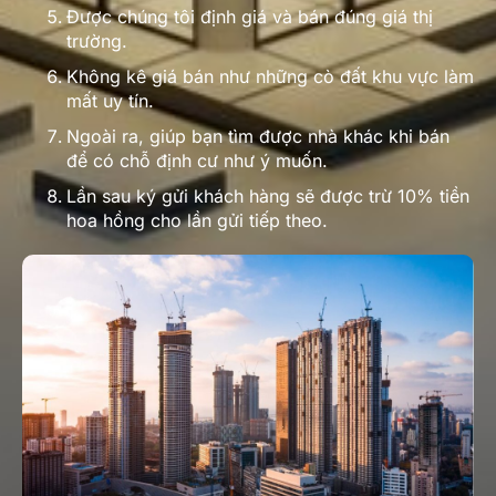
Được chúng tôi định giá và bán đúng giá thị
trường.
Không kê giá bán như những cò đất khu vực làm
mất uy tín.
Ngoài ra, giúp bạn tìm được nhà khác khi bán
để có chỗ định cư như ý muốn.
Lần sau ký gửi khách hàng sẽ được trừ 10% tiền
hoa hồng cho lần gửi tiếp theo.