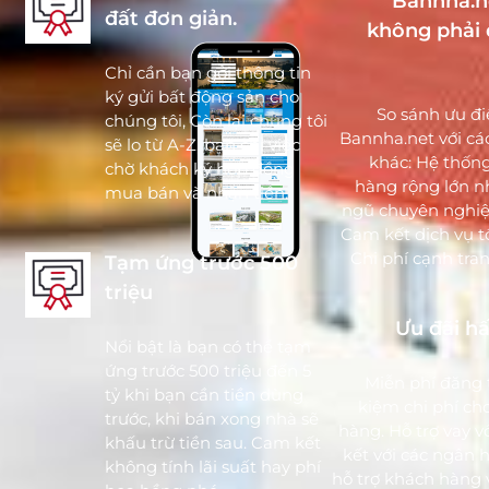
Bannha.n
đất đơn giản.
không phải 
Chỉ cần bạn gởi thông tin
ký gửi bất động sản cho
So sánh ưu đ
chúng tôi, Còn lại chúng tôi
Bannha.net với các
sẽ lo từ A-Z, bạn chỉ việc
khác: Hệ thốn
chờ khách ký hợp đồng
hàng rộng lớn nh
mua bán và nhận tiền.
ngũ chuyên nghiệ
Cam kết dịch vụ tố
Chi phí cạnh tra
Tạm ứng trước 500
triệu
Ưu đãi h
Nổi bật là bạn có thể tạm
ứng trước 500 triệu đến 5
Miễn phí đăng t
tỷ khi bạn cần tiền dùng
kiệm chi phí ch
trước, khi bán xong nhà sẽ
hàng. Hỗ trợ vay v
khấu trừ tiền sau. Cam kết
kết với các ngân 
không tính lãi suất hay phí
hỗ trợ khách hàng 