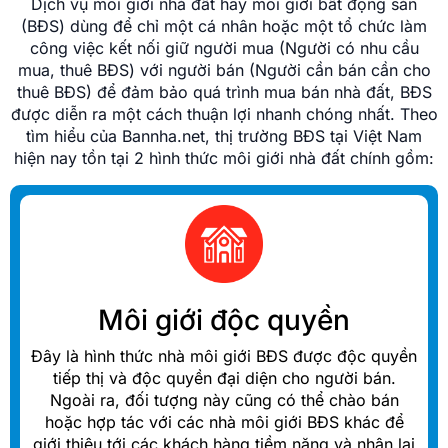
Dịch vụ môi giới nhà đất hay môi giới bất động sản
(BĐS) dùng để chỉ một cá nhân hoặc một tổ chức làm
công việc kết nối giữ người mua (Người có nhu cầu
mua, thuê BĐS) với người bán (Người cần bán cần cho
thuê BĐS) để đảm bảo quá trình mua bán nhà đất, BĐS
được diễn ra một cách thuận lợi nhanh chóng nhất. Theo
tìm hiểu của Bannha.net, thị trường BĐS tại Việt Nam
hiện nay tồn tại 2 hình thức môi giới nhà đất chính gồm:
Môi giới độc quyền
Đây là hình thức nhà môi giới BĐS được độc quyền
tiếp thị và độc quyền đại diện cho người bán.
Ngoài ra, đối tượng này cũng có thể chào bán
hoặc hợp tác với các nhà môi giới BĐS khác để
giới thiệu tới các khách hàng tiềm năng và nhận lại