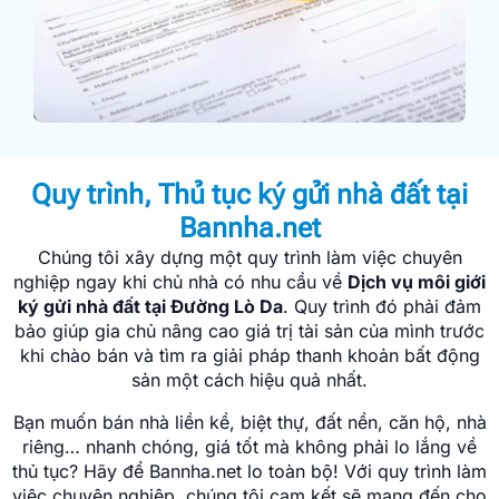
Quy trình, Thủ tục ký gửi nhà đất tại
Bannha.net
Chúng tôi xây dựng một quy trình làm việc chuyên
nghiệp ngay khi chủ nhà có nhu cầu về
Dịch vụ môi giới
ký gửi nhà đất tại Đường Lò Da
. Quy trình đó phải đảm
bảo giúp gia chủ nâng cao giá trị tài sản của mình trước
khi chào bán và tìm ra giải pháp thanh khoản bất động
sản một cách hiệu quả nhất.
Bạn muốn bán nhà liền kề, biệt thự, đất nền, căn hộ, nhà
riêng… nhanh chóng, giá tốt mà không phải lo lắng về
thủ tục? Hãy để Bannha.net lo toàn bộ! Với quy trình làm
việc chuyên nghiệp, chúng tôi cam kết sẽ mang đến cho