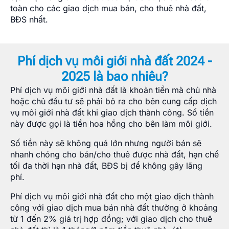
toàn cho các giao dịch mua bán, cho thuê nhà đất,
BĐS nhất.
Phí dịch vụ môi giới nhà đất 2024 -
2025 là bao nhiêu?
Phí dịch vụ môi giới nhà đất là khoản tiền mà chủ nhà
hoặc chủ đầu tư sẽ phải bỏ ra cho bên cung cấp dịch
vụ môi giới nhà đất khi giao dịch thành công. Số tiền
này được gọi là tiền hoa hồng cho bên làm môi giới.
Số tiền này sẽ không quá lớn nhưng người bán sẽ
nhanh chóng cho bán/cho thuê được nhà đất, hạn chế
tối đa thời hạn nhà đất, BĐS bị để không gây lãng
phí.
Phí dịch vụ môi giới nhà đất cho một giao dịch thành
công với giao dịch mua bán nhà đất thường ở khoảng
từ 1 đến 2% giá trị hợp đồng; với giao dịch cho thuê