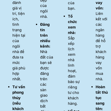
đẹp
đánh
vay
của
của
giá vị
vốn:
bạn.
ngôi
trí, tiện
Liên
Tổ
nhà.
ích,
kết với
chức
tình
Đăng
các
xem
trạng
tin
ngân
nhà:
hiện tại
trên
hàng
Sắp
của
nhiều
để hỗ
xếp
ngôi
kênh:
trợ
lịch
nhà để
Nhà
khách
xem
đưa ra
đất của
hàng
nhà
mức
bạn sẽ
vay
linh
giá phù
được
vốn
hoạt,
hợp
đăng
mua
đảm
nhất.
trên
nhà.
bảo sự
các
Tư vấn
Hoàn
riêng
sàn
phong
tất thủ
tư cho
giao
thủy
tục
khách
dịch
(nếu
sang
hàng.
bất
khách
tên: