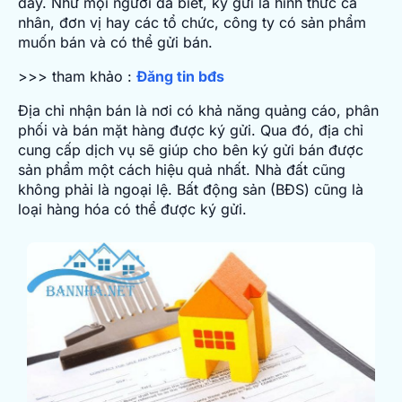
đấy. Như mọi người đã biết, ký gửi là hình thức cá
nhân, đơn vị hay các tổ chức, công ty có sản phẩm
muốn bán và có thể gửi bán.
>>> tham khảo :
Đăng tin bđs
Địa chỉ nhận bán là nơi có khả năng quảng cáo, phân
phối và bán mặt hàng được ký gửi. Qua đó, địa chỉ
cung cấp dịch vụ sẽ giúp cho bên ký gửi bán được
sản phẩm một cách hiệu quả nhất. Nhà đất cũng
không phải là ngoại lệ. Bất động sản (BĐS) cũng là
loại hàng hóa có thể được ký gửi.