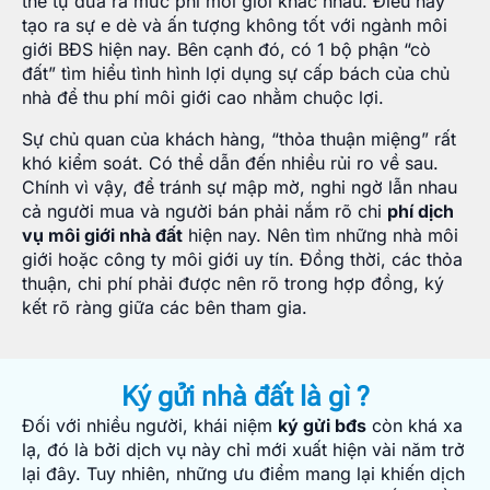
thể tự đưa ra mức phí môi giới khác nhau. Điều này
tạo ra sự e dè và ấn tượng không tốt với ngành môi
giới BĐS hiện nay. Bên cạnh đó, có 1 bộ phận “cò
đất” tìm hiểu tình hình lợi dụng sự cấp bách của chủ
nhà để thu phí môi giới cao nhằm chuộc lợi.
Sự chủ quan của khách hàng, “thỏa thuận miệng” rất
khó kiểm soát. Có thể dẫn đến nhiều rủi ro về sau.
Chính vì vậy, để tránh sự mập mờ, nghi ngờ lẫn nhau
cả người mua và người bán phải nắm rõ chi
phí dịch
vụ môi giới nhà đất
hiện nay. Nên tìm những nhà môi
giới hoặc công ty môi giới uy tín. Đồng thời, các thỏa
thuận, chi phí phải được nên rõ trong hợp đồng, ký
kết rõ ràng giữa các bên tham gia.
Ký gửi nhà đất là gì ?
Đối với nhiều người, khái niệm
ký gửi bđs
còn khá xa
lạ, đó là bởi dịch vụ này chỉ mới xuất hiện vài năm trở
lại đây. Tuy nhiên, những ưu điểm mang lại khiến dịch