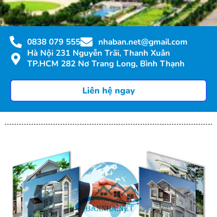
Dịch vụ môi giới ký gửi nhà đất tại
0838 079 555
nhaban.net@gmail.com
Hà Nội 231 Nguyễn Trãi, Thanh Xuân
Đường M4
TP.HCM 282 Nơ Trang Long, Bình Thạnh
(UY TÍN, PHÍ RẺ, BÁN NHANH)
Liên hệ ngay
Bất Động Sản Bannha.net là nền tảng đăng tin mua bán, cho thuê
và ký gửi bất động sản, nhà đất, văn phòng,... uy tín tại Việt Nam,
hoạt động từ năm 2005. Với hơn 20 năm phát triển, Bannha.net
đã trở thành cầu nối tin cậy cho hàng triệu người mua – bán, thuê
– cho thuê nhà đất trên khắp Việt Nam, góp phần thúc đẩy thị
trường bất động sản minh bạch và sôi động.
Liên hệ ngay