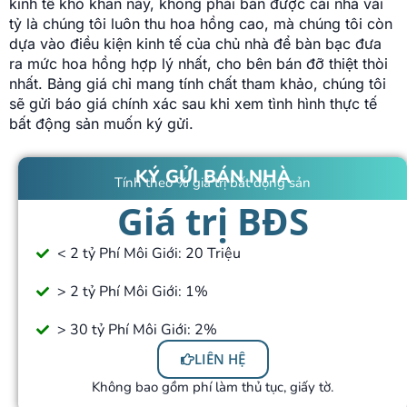
kinh tế khó khăn này, không phải bán được cái nhà vài
tỷ là chúng tôi luôn thu hoa hồng cao, mà chúng tôi còn
dựa vào điều kiện kinh tế của chủ nhà để bàn bạc đưa
ra mức hoa hồng hợp lý nhất, cho bên bán đỡ thiệt thòi
nhất. Bảng giá chỉ mang tính chất tham khảo, chúng tôi
sẽ gửi báo giá chính xác sau khi xem tình hình thực tế
bất động sản muốn ký gửi.
KÝ GỬI BÁN NHÀ
Tính theo % giá trị bất động sản
Giá trị BĐS
< 2 tỷ Phí Môi Giới: 20 Triệu
> 2 tỷ Phí Môi Giới: 1%
> 30 tỷ Phí Môi Giới: 2%
LIÊN HỆ
Không bao gồm phí làm thủ tục, giấy tờ.