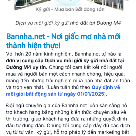
Dịch vụ môi giới ký gửi nhà đất tại Đường M4
Bannha.net - Nơi giấc mơ nhà mới
thành hiện thực!
Với hơn 20 năm kinh nghiệm, Bannha.net tự hào là
đơn vị cung cấp Dịch vụ môi giới ký gửi nhà đất tại
Đường M4 uy tín.
Chúng tôi cam kết kết nối người
mua và người bán một cách nhanh chóng, hiệu quả,
mang đến những trải nghiệm mua bán nhà đất an toàn
và trọn vẹn nhất. (Luân tuân thủ theo
Quy định về
môi giới bất động sản từ ngày 01/01/2025
).
Đội ngũ chuyên gia của Bannha.net luôn sẵn sàng hỗ
trợ khách hàng bằng những kiến thức chuyên sâu về
thị trường, giúp khách hàng đưa ra những quyết định
đầu tư đúng đắn. Chúng tôi cung cấp đầy đủ các dịch
vụ từ tư vấn, ký gửi, hỗ trợ pháp lý đến marketing bất