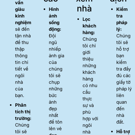
vấn
nhà
giàu
Hình
Kiểm
kinh
ảnh
tra
Lọc
nghiệm
sống
pháp
khách
sẽ đến
động:
lý:
hàng:
tận nhà
Đội
Chúng
Chúng
để thu
ngũ
tôi sẽ
tôi chỉ
thập
nhiếp
hỗ trợ
giới
thông
ảnh gia
bạn
thiệu
tin chi
của
kiểm
những
tiết về
chúng
tra đầy
khách
ngôi
tôi sẽ
đủ các
hàng
nhà
chụp
giấy tờ
có nhu
của
những
pháp lý
cầu
bạn.
bức
liên
thực
ảnh
quan
Phân
sự và
đẹp
đến
tích thị
phù
nhất
nhà
trường:
hợp với
để tôn
đất.
Chúng
ngôi
lên vẻ
tôi sẽ
Hỗ trợ
nhà