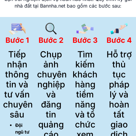
nhà đất tại Bannha.net bao gồm các bước sau:
Bước 1
Bước 2
Bước 3
Bước 4
Tiếp
Chụp
Tìm
Hỗ trợ
nhận
ảnh
kiếm
thủ
thông
chuyên
khách
tục
tin và
nghiệp
hàng
pháp
tư vấn
và
tiềm
lý và
chuyên
đăng
năng
hoàn
sâu
tin
và tổ
tất
quảng
chức
giao
Đội
ngũ tư
cáo
xem
dịch