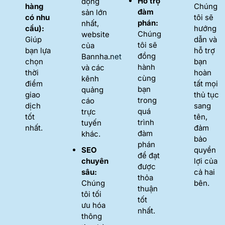
Hỗ trợ
động
hàng
Chúng
đàm
sản lớn
có nhu
tôi sẽ
phán:
nhất,
cầu):
hướng
Chúng
website
Giúp
dẫn và
tôi sẽ
của
bạn lựa
hỗ trợ
đồng
Bannha.net
chọn
bạn
hành
và các
thời
hoàn
cùng
kênh
điểm
tất mọi
bạn
quảng
giao
thủ tục
trong
cáo
dịch
sang
quá
trực
tốt
tên,
trình
tuyến
nhất.
đảm
đàm
khác.
bảo
phán
SEO
quyền
để đạt
chuyên
lợi của
được
sâu:
cả hai
thỏa
Chúng
bên.
thuận
tôi tối
tốt
ưu hóa
nhất.
thông