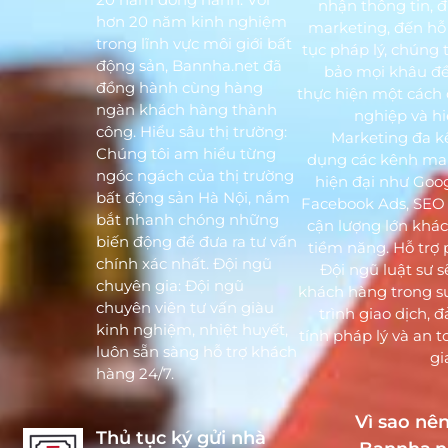
nhận thông tin, đ
hơn 20 năm kinh nghiệm
marketing, đến hỗ 
trong lĩnh vực môi giới bất
tục pháp lý, chúng 
động sản, Bannha.net đã
bảo mọi khâu đ
đồng hành cùng hàng
thực hiện một cách
ngàn khách hàng thành
nghiệp và hi
công. Hiểu sâu thị trường:
Marketing đa k
Chúng tôi am hiểu từng
dụng các kênh ma
ngóc ngách của thị trường
hiện đại như Goog
bất động sản Hà Nội, nắm
Facebook Ads, SEO 
bắt nhanh chóng những
cận lượng lớn khá
biến động để đưa ra tư vấn
tiềm năng. Hỗ trợ 
chính xác nhất. Đội ngũ
Đội ngũ luật sư s
chuyên gia: Đội ngũ
khách hàng trong s
chuyên viên tư vấn giàu
trình giao dịch, 
kinh nghiệm, nhiệt huyết,
tính pháp lý và an 
luôn sẵn sàng hỗ trợ khách
gi
hàng 24/7.
Vì sao nê
Thủ tục ký gửi nhà