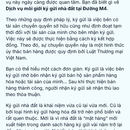
vụ này ngày càng được quan tâm. Bạn đã biết gì về
Dịch vụ môi giới ký gửi nhà đất tại Đường M4
.
Theo những quy định pháp lý, ký gửi là việc bên có
tài sản chuyển quyền sở hữu cũng như định đoạt tạm
thời đối với tài sản của mình cho bên nhận ký gửi.
Việc này sẽ được thực hiện bằng cách ký kết hợp
đồng. Theo đó, sự chuyển quyền này là một hình thức
úy thác bán hàng được quy định bởi Luật Thương mại
Việt Nam.
Bạn có thể hiểu một cách đơn giản: Ký gửi là việc bên
ký gửi nhờ bên nhận ký gửi bán hộ sản phẩm hàng
hóa hoặc tài sản của mình… Sau khi thực hiện bán
hàng thành công, người nhận ký gửi sẽ nhận thù lao
theo thỏa thuận.
Ký gửi nhà đất là khái niệm vừa cũ lại vừa mới. Cũ là
bởi loại hình ký gửi hàng hóa đã trở nên phổ biến và
rất quen thuộc. Mới là vì nhà đất là “mặt hàng” mới
xuất hiện trong danh sách hàng ký gửi vài năm trở lại