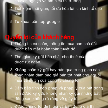
chuyên nghiệp và am hiểu thị trường.
Tiết kiệm thời gian, tối ưu hóa lợi ích kinh tế cho
bạn.
Từ khóa luôn top google
Quyền lợi của khách hàng
Thông tin cá nhân, thông tin mua bán nhà đất
được bảo mật hoàn toàn tuyệt đối.
Thời gian ký gửi bán nhà, cho thuê của bạn
được rút ngắn.
Không nhận ký gửi hay bán qua trung gian nào
khác nhầm đảm bảo giá bán tốt nhất cho người
mua và uy tín của công ty chúng tôi.
Đảm bảo tính hợp pháp và pháp lý của bất động
sản được ký gửi, không nhận ký gửi những bất
động sản không rõ ràng về giấy tờ.
Được chúng tôi định giá và bán đúng giá thị