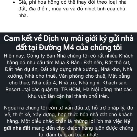
Giá, phí hoa hồng có thể thay đổi theo loại nhà
đất, địa điểm, mùa vụ và độ nhiệt tình của chủ
nhà.
Cam kết về Dịch vụ môi giới ký gửi nhà
đất tại Đường M4 của chúng tôi
Hiện nay, Công ty Bán Nhà chúng tôi có rất nhiều Khách
hàng có nhu cầu tìm Mua & Bán : Đất nền, Đất thổ cư,
Đất nền dự án, Đất xây dựng nhà xưởng, Nhà kho, Nhà
xưởng, Nhà cho thuê, Văn phòng cho thuê, Mặt bằng
cho thuê, Nhà cấp 4, Nhà trọ, Nhà nghỉ, Khách sạn,
Resort…tại các quận tại TP.HCM, Hà Nội cũng như các
khu vực lân cận hai thành phố trên.
Ngoài ra chung tôi còn tư vấn đầu tư, hỗ trợ pháp lý, đo
vẽ, thiết kế, xây dựng, hợp thức hóa nhà đất cho khách
hàng. Một điều chắc chắn là những lợi ích mà việc
Ký
gửi nhà đất
mang đến cho khách hàng luôn được chúng
tôi đảm bảo an toàn nhất: