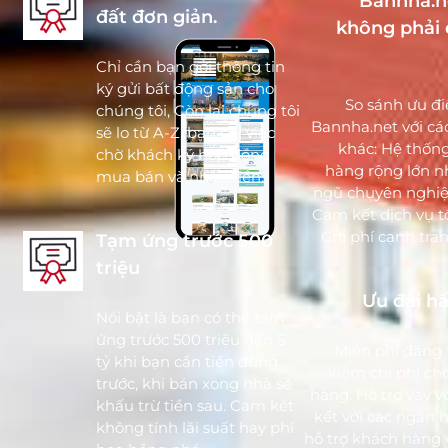
Bannha.n
đất đơn giản.
không phải 
Chỉ cần bạn gởi thông tin
ký gửi bất động sản cho
So sánh ưu đ
chúng tôi, Còn lại chúng tôi
Bannha.net với các
sẽ lo từ A-Z, bạn chỉ việc
khác: Hệ thốn
chờ khách ký hợp đồng
hàng rộng lớn nh
mua bán và nhận tiền.
ngũ chuyên nghiệ
Cam kết dịch vụ tố
Chi phí cạnh tra
Tạm ứng trước 500
triệu
Ưu đãi h
Nổi bật là bạn có thể tạm
ứng trước 500 triệu đến 5
Miễn phí đăng t
tỷ khi bạn cần tiền dùng
kiệm chi phí ch
trước, khi bán xong nhà sẽ
hàng. Hỗ trợ vay v
khấu trừ tiền sau. Cam kết
kết với các ngân 
không tính lãi suất hay phí
hỗ trợ khách hàng 