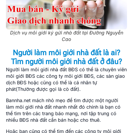
Dịch vụ môi giới ký gửi nhà đất tại Đường Nguyễn
Cao
Người làm môi giới nhà đất là ai?
Tìm người môi giới nhà đất ở đâu?
Người làm môi giới nhà đất BĐS có thể là chuyên viên
môi giới BĐS các công ty môi giới BĐS, các sàn giao
dịch BĐS hoặc cũng có thể là cá nhân tự
phát(Thường được gọi là cò đất).
Bannha.net mách nhỏ mẹo để tìm được một người
làm môi giới nhà đất nhanh nhất đó chính là bạn có
thể tìm trên các trang báo mạng, nơi tập trung có
nhiều BĐS nhà đất cần bán hoặc cho thuê.
Hoặc bạn cũng có thể tìm đến các công ty môi giới