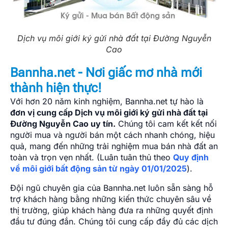
Dịch vụ môi giới ký gửi nhà đất tại Đường Nguyễn
Cao
Bannha.net - Nơi giấc mơ nhà mới
thành hiện thực!
Với hơn 20 năm kinh nghiệm, Bannha.net tự hào là
đơn vị cung cấp Dịch vụ môi giới ký gửi nhà đất tại
Đường Nguyễn Cao uy tín.
Chúng tôi cam kết kết nối
người mua và người bán một cách nhanh chóng, hiệu
quả, mang đến những trải nghiệm mua bán nhà đất an
toàn và trọn vẹn nhất. (Luân tuân thủ theo
Quy định
về môi giới bất động sản từ ngày 01/01/2025
).
Đội ngũ chuyên gia của Bannha.net luôn sẵn sàng hỗ
trợ khách hàng bằng những kiến thức chuyên sâu về
thị trường, giúp khách hàng đưa ra những quyết định
đầu tư đúng đắn. Chúng tôi cung cấp đầy đủ các dịch