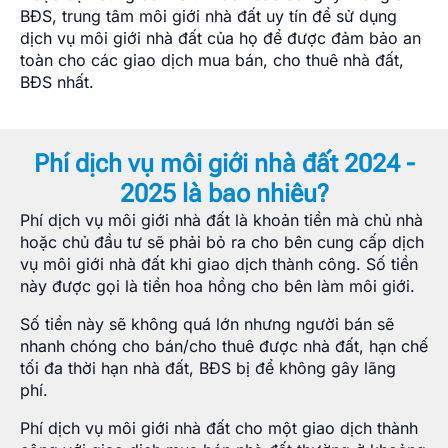
BĐS, trung tâm môi giới nhà đất uy tín để sử dụng
dịch vụ môi giới nhà đất của họ để được đảm bảo an
toàn cho các giao dịch mua bán, cho thuê nhà đất,
BĐS nhất.
Phí dịch vụ môi giới nhà đất 2024 -
2025 là bao nhiêu?
Phí dịch vụ môi giới nhà đất là khoản tiền mà chủ nhà
hoặc chủ đầu tư sẽ phải bỏ ra cho bên cung cấp dịch
vụ môi giới nhà đất khi giao dịch thành công. Số tiền
này được gọi là tiền hoa hồng cho bên làm môi giới.
Số tiền này sẽ không quá lớn nhưng người bán sẽ
nhanh chóng cho bán/cho thuê được nhà đất, hạn chế
tối đa thời hạn nhà đất, BĐS bị để không gây lãng
phí.
Phí dịch vụ môi giới nhà đất cho một giao dịch thành