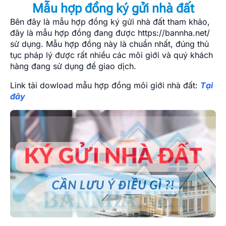
Mẫu hợp đồng ký gửi nhà đất
Bên đây là mẫu hợp đồng ký gửi nhà đất tham khảo,
đây là mẫu hợp đồng đang được https://bannha.net/
sử dụng. Mẫu hợp đồng này là chuẩn nhất, đúng thủ
tục pháp lý được rất nhiều các môi giới và quý khách
hàng đang sử dụng để giao dịch.
Link tải dowload mẫu hợp đồng môi giới nhà đất:
Tại
đây