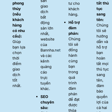
sàn
phong
tất thủ
tư cho
giao
thủy
tục
khách
dịch
(nếu
sang
hàng.
bất
khách
tên:
Hỗ trợ
động
hàng
Chúng
đàm
sản lớn
có nhu
tôi sẽ
phán:
nhất,
cầu):
hướng
Chúng
website
Giúp
dẫn và
tôi sẽ
của
bạn lựa
hỗ trợ
đồng
Bannha.net
chọn
bạn
hành
và các
thời
hoàn
cùng
kênh
điểm
tất mọi
bạn
quảng
giao
thủ tục
trong
cáo
dịch
sang
quá
trực
tốt
tên,
trình
tuyến
nhất.
đảm
đàm
khác.
bảo
phán
SEO
quyền
để đạt
chuyên
lợi của
được
sâu:
cả hai
thỏa