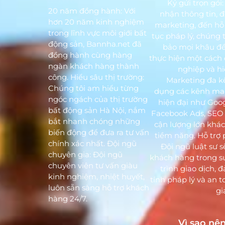
Ký gửi trọn gói:
20 năm đồng hành: Với
nhận thông tin, đ
hơn 20 năm kinh nghiệm
marketing, đến hỗ 
trong lĩnh vực môi giới bất
tục pháp lý, chúng 
động sản, Bannha.net đã
bảo mọi khâu đ
đồng hành cùng hàng
thực hiện một cách
ngàn khách hàng thành
nghiệp và hi
công. Hiểu sâu thị trường:
Marketing đa k
Chúng tôi am hiểu từng
dụng các kênh ma
ngóc ngách của thị trường
hiện đại như Goog
bất động sản Hà Nội, nắm
Facebook Ads, SEO 
bắt nhanh chóng những
cận lượng lớn khá
biến động để đưa ra tư vấn
tiềm năng. Hỗ trợ 
chính xác nhất. Đội ngũ
Đội ngũ luật sư s
chuyên gia: Đội ngũ
khách hàng trong s
chuyên viên tư vấn giàu
trình giao dịch, 
kinh nghiệm, nhiệt huyết,
tính pháp lý và an 
luôn sẵn sàng hỗ trợ khách
gi
hàng 24/7.
Vì sao nê