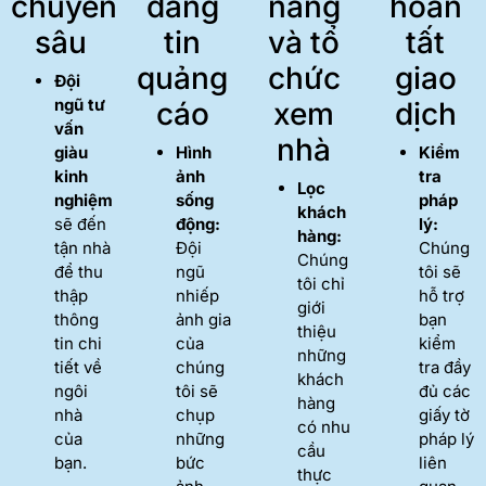
chuyên
đăng
năng
hoàn
sâu
tin
và tổ
tất
quảng
chức
giao
Đội
ngũ tư
cáo
xem
dịch
vấn
nhà
giàu
Hình
Kiểm
kinh
ảnh
tra
Lọc
nghiệm
sống
pháp
khách
sẽ đến
động:
lý:
hàng:
tận nhà
Đội
Chúng
Chúng
để thu
ngũ
tôi sẽ
tôi chỉ
thập
nhiếp
hỗ trợ
giới
thông
ảnh gia
bạn
thiệu
tin chi
của
kiểm
những
tiết về
chúng
tra đầy
khách
ngôi
tôi sẽ
đủ các
hàng
nhà
chụp
giấy tờ
có nhu
của
những
pháp lý
cầu
bạn.
bức
liên
thực