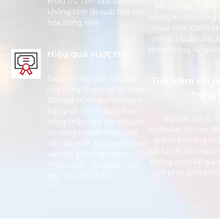
khấu trừ tiền sau. Cam kết
kết với các ngân 
không tính lãi suất hay phí
hỗ trợ khách hàng 
hoa hồng nhé.
mua nhà. Chiết k
hồng: Ưu đãi đặc b
khách hàng ký gửi d
Hiệu quả vượt trội.
Dịch vụ môi giới nhà đất
Tiết kiệm chi p
của công ty chúng tôi đem
hồng t
đến giá trị thực cho khách
hàng với chính sách hoa
Bạn chỉ trả % n
hồng thấp, thủ tục chuyển
thuận khi ký hợp đ
nhượng nhanh chóng và
giới mà không m
tiện lợi nhất. Chúng tôi làm
bất kỳ chi phí nào 
việc với phương châm
không sợ bị kê giá 
“Hiệu quả – An toàn – Uy
phí phát sinh khi 
tín – Chi phí thấp”.