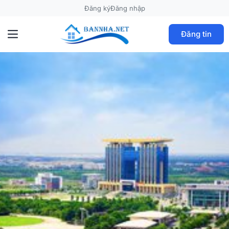
Đăng ký
Đăng nhập
Đăng tin