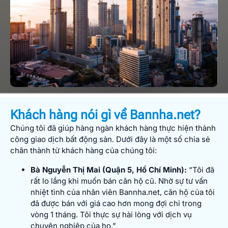
Khách hàng nói gì về Bannha.net?
Chúng tôi đã giúp hàng ngàn khách hàng thực hiện thành
công giao dịch bất động sản. Dưới đây là một số chia sẻ
chân thành từ khách hàng của chúng tôi:
Bà Nguyễn Thị Mai (Quận 5, Hồ Chí Minh):
“Tôi đã
rất lo lắng khi muốn bán căn hộ cũ. Nhờ sự tư vấn
nhiệt tình của nhân viên Bannha.net, căn hộ của tôi
đã được bán với giá cao hơn mong đợi chỉ trong
vòng 1 tháng. Tôi thực sự hài lòng với dịch vụ
chuyên nghiệp của họ.”