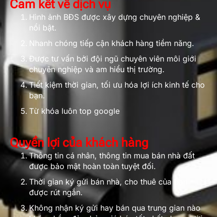
Cam kết về dịch vụ
Hình ảnh BĐS được xây dựng chuyên nghiệp &
nổi bật.
Nhanh chóng tiếp cận khách hàng tiềm năng.
Được tư vấn bởi đội ngũ chuyên viên môi giới
chuyên nghiệp và am hiểu thị trường.
Tiết kiệm thời gian, tối ưu hóa lợi ích kinh tế cho
bạn.
Từ khóa luôn top google
Quyền lợi của khách hàng
Thông tin cá nhân, thông tin mua bán nhà đất
được bảo mật hoàn toàn tuyệt đối.
Thời gian ký gửi bán nhà, cho thuê của bạn
được rút ngắn.
Không nhận ký gửi hay bán qua trung gian nào