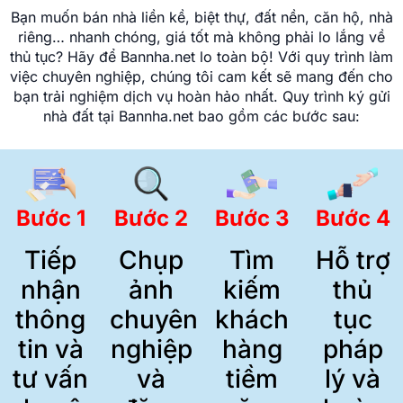
Bạn muốn bán nhà liền kề, biệt thự, đất nền, căn hộ, nhà
riêng… nhanh chóng, giá tốt mà không phải lo lắng về
thủ tục? Hãy để Bannha.net lo toàn bộ! Với quy trình làm
việc chuyên nghiệp, chúng tôi cam kết sẽ mang đến cho
bạn trải nghiệm dịch vụ hoàn hảo nhất. Quy trình ký gửi
nhà đất tại Bannha.net bao gồm các bước sau:
Bước 1
Bước 2
Bước 3
Bước 4
Tiếp
Chụp
Tìm
Hỗ trợ
nhận
ảnh
kiếm
thủ
thông
chuyên
khách
tục
tin và
nghiệp
hàng
pháp
tư vấn
và
tiềm
lý và