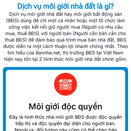
Dịch vụ môi giới nhà đất là gì?
Dịch vụ môi giới nhà đất hay môi giới bất động sản
(BĐS) dùng để chỉ một cá nhân hoặc một tổ chức làm
công việc kết nối giữ người mua (Người có nhu cầu
mua, thuê BĐS) với người bán (Người cần bán cần cho
thuê BĐS) để đảm bảo quá trình mua bán nhà đất, BĐS
được diễn ra một cách thuận lợi nhanh chóng nhất. Theo
tìm hiểu của Bannha.net, thị trường BĐS tại Việt Nam
hiện nay tồn tại 2 hình thức môi giới nhà đất chính gồm:
Môi giới độc quyền
Đây là hình thức nhà môi giới BĐS được độc quyền
tiếp thị và độc quyền đại diện cho người bán.
Ngoài ra, đối tượng này cũng có thể chào bán