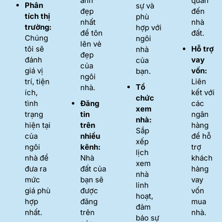
ảnh
quan
Phân
sự và
đẹp
đến
tích thị
phù
nhất
nhà
trường:
hợp với
để tôn
đất.
Chúng
ngôi
lên vẻ
tôi sẽ
Hỗ trợ
nhà
đẹp
đánh
vay
của
của
giá vị
vốn:
bạn.
ngôi
trí, tiện
Liên
Tổ
nhà.
ích,
kết với
chức
tình
Đăng
các
xem
trạng
tin
ngân
nhà:
hiện tại
trên
hàng
Sắp
của
nhiều
để hỗ
xếp
ngôi
kênh:
trợ
lịch
nhà để
Nhà
khách
xem
đưa ra
đất của
hàng
nhà
mức
bạn sẽ
vay
linh
giá phù
được
vốn
hoạt,
hợp
đăng
mua
đảm
nhất.
trên
nhà.
bảo sự