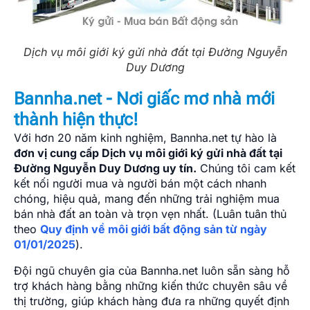
Dịch vụ môi giới ký gửi nhà đất tại Đường Nguyễn
Duy Dương
Bannha.net - Nơi giấc mơ nhà mới
thành hiện thực!
Với hơn 20 năm kinh nghiệm, Bannha.net tự hào là
đơn vị cung cấp Dịch vụ môi giới ký gửi nhà đất tại
Đường Nguyễn Duy Dương uy tín.
Chúng tôi cam kết
kết nối người mua và người bán một cách nhanh
chóng, hiệu quả, mang đến những trải nghiệm mua
bán nhà đất an toàn và trọn vẹn nhất. (Luân tuân thủ
theo
Quy định về môi giới bất động sản từ ngày
01/01/2025
).
Đội ngũ chuyên gia của Bannha.net luôn sẵn sàng hỗ
trợ khách hàng bằng những kiến thức chuyên sâu về
thị trường, giúp khách hàng đưa ra những quyết định