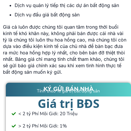
Dịch vụ quản lý tiếp thị các dự án bất động sản
Dịch vụ đấu giá bất động sản
Giá cả luôn được chúng tôi quan tâm trong thời buổi
kinh tế khó khăn này, không phải bán được cái nhà vài
tỷ là chúng tôi luôn thu hoa hồng cao, mà chúng tôi còn
dựa vào điều kiện kinh tế của chủ nhà để bàn bạc đưa
ra mức hoa hồng hợp lý nhất, cho bên bán đỡ thiệt thòi
nhất. Bảng giá chỉ mang tính chất tham khảo, chúng tôi
sẽ gửi báo giá chính xác sau khi xem tình hình thực tế
bất động sản muốn ký gửi.
KÝ GỬI BÁN NHÀ
Tính theo % giá trị bất động sản
Giá trị BĐS
< 2 tỷ Phí Môi Giới: 20 Triệu
> 2 tỷ Phí Môi Giới: 1%