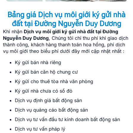
Bảng giá Dịch vụ môi giới ký gửi nhà
đất tại Đường Nguyễn Duy Dương
Khi nhận
Dịch vụ môi giới ký gửi nhà đất tại Đường
Nguyễn Duy Dương
, Chúng tôi chỉ thu phí khi giao dịch
thành công, khách hàng thanh toán hoa hồng, phí dịch
vụ môi giới theo biểu phí dưới đây mới cập nhật nhất :
Ký gửi bán nhà riêng
Ký gửi bán căn hộ chung cư
Ký gửi cho thuê tòa nhà văn phòng
Ký gửi nhà chưa có sổ đỏ
Dịch vụ định giá bất động sản
Dịch vụ quảng cáo bất động sản
Dịch vụ tư vấn đầu tư kinh doanh bất động sản
Dịch vụ tư vấn pháp lý