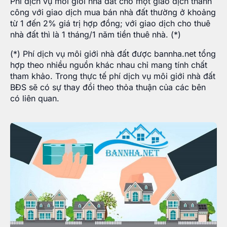
Phí dịch vụ môi giới nhà đất cho một giao dịch thành
công với giao dịch mua bán nhà đất thường ở khoảng
từ 1 đến 2% giá trị hợp đồng; với giao dịch cho thuê
nhà đất thì là 1 tháng/1 năm tiền thuê nhà. (*)
(*) Phí dịch vụ môi giới nhà đất được bannha.net tổng
hợp theo nhiều nguồn khác nhau chỉ mang tính chất
tham khảo. Trong thực tế phí dịch vụ môi giới nhà đất
BĐS sẽ có sự thay đổi theo thỏa thuận của các bên
có liên quan.