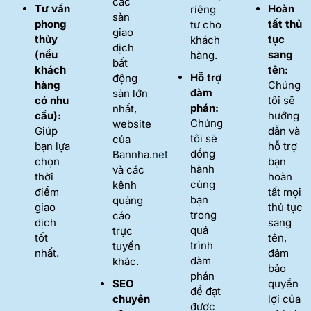
các
Tư vấn
Hoàn
riêng
sàn
phong
tất thủ
tư cho
giao
thủy
tục
khách
dịch
(nếu
sang
hàng.
bất
khách
tên:
Hỗ trợ
động
hàng
Chúng
đàm
sản lớn
có nhu
tôi sẽ
phán:
nhất,
cầu):
hướng
Chúng
website
Giúp
dẫn và
tôi sẽ
của
bạn lựa
hỗ trợ
đồng
Bannha.net
chọn
bạn
hành
và các
thời
hoàn
cùng
kênh
điểm
tất mọi
bạn
quảng
giao
thủ tục
trong
cáo
dịch
sang
quá
trực
tốt
tên,
trình
tuyến
nhất.
đảm
đàm
khác.
bảo
phán
SEO
quyền
để đạt
chuyên
lợi của
được