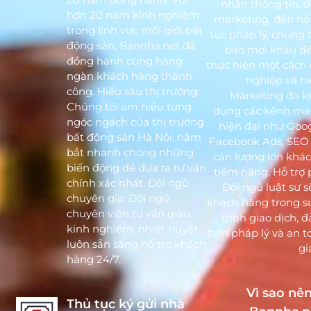
nhận thông tin, đ
hơn 20 năm kinh nghiệm
marketing, đến hỗ 
trong lĩnh vực môi giới bất
tục pháp lý, chúng 
động sản, Bannha.net đã
bảo mọi khâu đ
đồng hành cùng hàng
thực hiện một cách
ngàn khách hàng thành
nghiệp và hi
công. Hiểu sâu thị trường:
Marketing đa k
Chúng tôi am hiểu từng
dụng các kênh ma
ngóc ngách của thị trường
hiện đại như Goog
bất động sản Hà Nội, nắm
Facebook Ads, SEO 
bắt nhanh chóng những
cận lượng lớn khá
biến động để đưa ra tư vấn
tiềm năng. Hỗ trợ 
chính xác nhất. Đội ngũ
Đội ngũ luật sư s
chuyên gia: Đội ngũ
khách hàng trong s
chuyên viên tư vấn giàu
trình giao dịch, 
kinh nghiệm, nhiệt huyết,
tính pháp lý và an 
luôn sẵn sàng hỗ trợ khách
gi
hàng 24/7.
Vì sao nê
Thủ tục ký gửi nhà