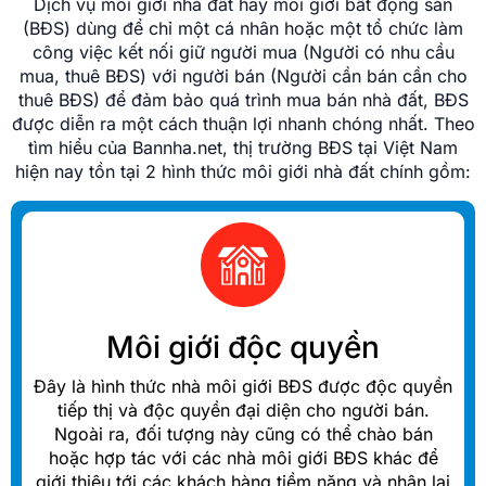
Dịch vụ môi giới nhà đất hay môi giới bất động sản
(BĐS) dùng để chỉ một cá nhân hoặc một tổ chức làm
công việc kết nối giữ người mua (Người có nhu cầu
mua, thuê BĐS) với người bán (Người cần bán cần cho
thuê BĐS) để đảm bảo quá trình mua bán nhà đất, BĐS
được diễn ra một cách thuận lợi nhanh chóng nhất. Theo
tìm hiểu của Bannha.net, thị trường BĐS tại Việt Nam
hiện nay tồn tại 2 hình thức môi giới nhà đất chính gồm:
Môi giới độc quyền
Đây là hình thức nhà môi giới BĐS được độc quyền
tiếp thị và độc quyền đại diện cho người bán.
Ngoài ra, đối tượng này cũng có thể chào bán
hoặc hợp tác với các nhà môi giới BĐS khác để
giới thiệu tới các khách hàng tiềm năng và nhận lại