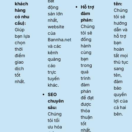
bất
khách
tên:
Hỗ trợ
động
hàng
Chúng
đàm
sản lớn
có nhu
tôi sẽ
phán:
nhất,
cầu):
hướng
Chúng
website
Giúp
dẫn và
tôi sẽ
của
bạn lựa
hỗ trợ
đồng
Bannha.net
chọn
bạn
hành
và các
thời
hoàn
cùng
kênh
điểm
tất mọi
bạn
quảng
giao
thủ tục
trong
cáo
dịch
sang
quá
trực
tốt
tên,
trình
tuyến
nhất.
đảm
đàm
khác.
bảo
phán
SEO
quyền
để đạt
chuyên
lợi của
được
sâu:
cả hai
thỏa
Chúng
bên.
thuận
tôi tối
tốt
ưu hóa
nhất.