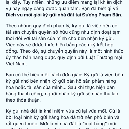
lại đây. Tuy nhiên, những ưu điểm mang lại khiến dịch
vụ này ngày càng được quan tâm. Bạn đã biết gì về
Dịch vụ môi giới ký gửi nhà đất tại Đường Phạm Bân
.
Theo những quy định pháp lý, ký gửi là việc bên có
tài sản chuyển quyền sở hữu cũng như định đoạt tạm
thời đối với tài sản của mình cho bên nhận ký gửi.
Việc này sẽ được thực hiện bằng cách ký kết hợp
đồng. Theo đó, sự chuyển quyền này là một hình thức
úy thác bán hàng được quy định bởi Luật Thương mại
Việt Nam.
Bạn có thể hiểu một cách đơn giản: Ký gửi là việc bên
ký gửi nhờ bên nhận ký gửi bán hộ sản phẩm hàng
hóa hoặc tài sản của mình… Sau khi thực hiện bán
hàng thành công, người nhận ký gửi sẽ nhận thù lao
theo thỏa thuận.
Ký gửi nhà đất là khái niệm vừa cũ lại vừa mới. Cũ là
bởi loại hình ký gửi hàng hóa đã trở nên phổ biến và
rất quen thuộc. Mới là vì nhà đất là “mặt hàng” mới