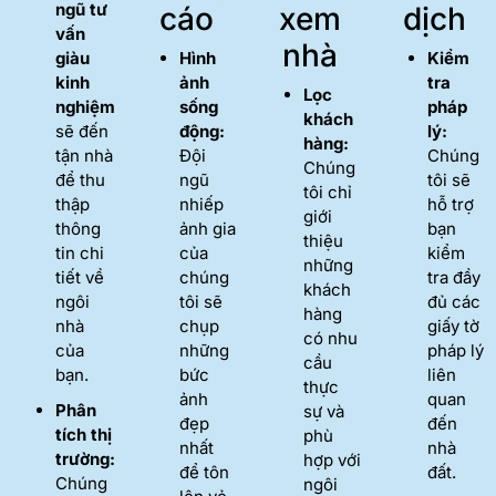
ngũ tư
cáo
xem
dịch
vấn
nhà
giàu
Hình
Kiểm
kinh
ảnh
tra
Lọc
nghiệm
sống
pháp
khách
sẽ đến
động:
lý:
hàng:
tận nhà
Đội
Chúng
Chúng
để thu
ngũ
tôi sẽ
tôi chỉ
thập
nhiếp
hỗ trợ
giới
thông
ảnh gia
bạn
thiệu
tin chi
của
kiểm
những
tiết về
chúng
tra đầy
khách
ngôi
tôi sẽ
đủ các
hàng
nhà
chụp
giấy tờ
có nhu
của
những
pháp lý
cầu
bạn.
bức
liên
thực
ảnh
quan
Phân
sự và
đẹp
đến
tích thị
phù
nhất
nhà
trường:
hợp với
để tôn
đất.
Chúng
ngôi