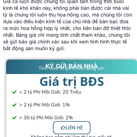
Giá cả luôn được chúng tôi quan tâm trong thời buổi
kinh tế khó khăn này, không phải bán được cái nhà vài
tỷ là chúng tôi luôn thu hoa hồng cao, mà chúng tôi còn
dựa vào điều kiện kinh tế của chủ nhà để bàn bạc đưa
ra mức hoa hồng hợp lý nhất, cho bên bán đỡ thiệt thòi
nhất. Bảng giá chỉ mang tính chất tham khảo, chúng tôi
sẽ gửi báo giá chính xác sau khi xem tình hình thực tế
bất động sản muốn ký gửi.
KÝ GỬI BÁN NHÀ
Tính theo % giá trị bất động sản
Giá trị BĐS
< 2 tỷ Phí Môi Giới: 20 Triệu
> 2 tỷ Phí Môi Giới: 1%
> 30 tỷ Phí Môi Giới: 2%
LIÊN HỆ