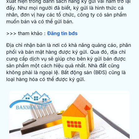
xuất hiện trong danh sách hàng ký gửi vài năm trở lại
đấy. Như mọi người đã biết, ký gửi là hình thức cá
nhân, đơn vị hay các tổ chức, công ty có sản phẩm
muốn bán và có thể gửi bán.
>>> tham khảo :
Đăng tin bđs
Địa chỉ nhận bán là nơi có khả năng quảng cáo, phân
phối và bán mặt hàng được ký gửi. Qua đó, địa chỉ
cung cấp dịch vụ sẽ giúp cho bên ký gửi bán được
sản phẩm một cách hiệu quả nhất. Nhà đất cũng
không phải là ngoại lệ. Bất động sản (BĐS) cũng là
loại hàng hóa có thể được ký gửi.