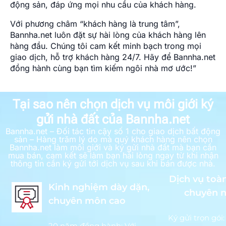
động sản, đáp ứng mọi nhu cầu của khách hàng.
Với phương châm “khách hàng là trung tâm”,
Bannha.net luôn đặt sự hài lòng của khách hàng lên
hàng đầu. Chúng tôi cam kết minh bạch trong mọi
giao dịch, hỗ trợ khách hàng 24/7. Hãy để Bannha.net
đồng hành cùng bạn tìm kiếm ngôi nhà mơ ước!”
Tại sao nên chọn dịch vụ môi giới ký
gửi nhà đất của Bannha.net
Bannha.net – Đối tác tin cậy số 1 cho giao dịch bất động
sản – Hàng trăm lý do mà quý khách hàng nên chọn
Bannha.net làm môi giới và ký gửi nhà đất mà bạn cần
mua bán, cam kết sẽ làm bạn hài lòng ngay từ khi nhận
thông tin cần ký gửi tới dịch vụ sau khi bán được nhà.
Dịch vụ toàn
Kinh nghiệm dày dặn,
chuyên 
chuyên môn cao
Ký gửi trọn gói:
20 năm đồng hành: Với