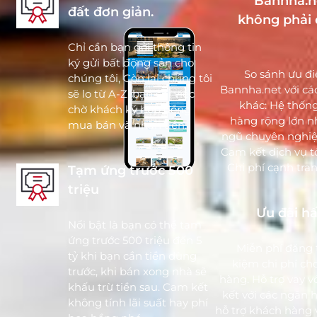
Bannha.n
đất đơn giản.
không phải 
Chỉ cần bạn gởi thông tin
ký gửi bất động sản cho
So sánh ưu đ
chúng tôi, Còn lại chúng tôi
Bannha.net với các
sẽ lo từ A-Z, bạn chỉ việc
khác: Hệ thốn
chờ khách ký hợp đồng
hàng rộng lớn nh
mua bán và nhận tiền.
ngũ chuyên nghiệ
Cam kết dịch vụ tố
Chi phí cạnh tra
Tạm ứng trước 500
triệu
Ưu đãi h
Nổi bật là bạn có thể tạm
ứng trước 500 triệu đến 5
Miễn phí đăng t
tỷ khi bạn cần tiền dùng
kiệm chi phí ch
trước, khi bán xong nhà sẽ
hàng. Hỗ trợ vay v
khấu trừ tiền sau. Cam kết
kết với các ngân 
không tính lãi suất hay phí
hỗ trợ khách hàng 