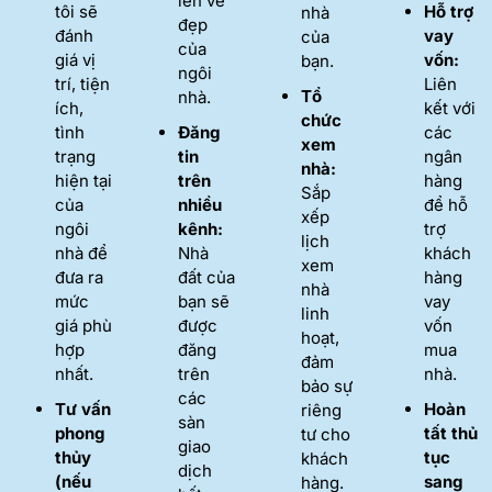
lên vẻ
tôi sẽ
Hỗ trợ
nhà
đẹp
đánh
vay
của
của
giá vị
vốn:
bạn.
ngôi
trí, tiện
Liên
Tổ
nhà.
ích,
kết với
chức
tình
Đăng
các
xem
trạng
tin
ngân
nhà:
hiện tại
trên
hàng
Sắp
của
nhiều
để hỗ
xếp
ngôi
kênh:
trợ
lịch
nhà để
Nhà
khách
xem
đưa ra
đất của
hàng
nhà
mức
bạn sẽ
vay
linh
giá phù
được
vốn
hoạt,
hợp
đăng
mua
đảm
nhất.
trên
nhà.
bảo sự
các
Tư vấn
Hoàn
riêng
sàn
phong
tất thủ
tư cho
giao
thủy
tục
khách
dịch
(nếu
sang
hàng.