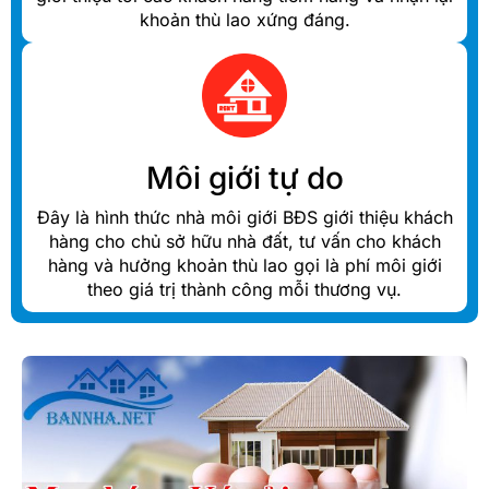
khoản thù lao xứng đáng.
Môi giới tự do
Đây là hình thức nhà môi giới BĐS giới thiệu khách
hàng cho chủ sở hữu nhà đất, tư vấn cho khách
hàng và hưởng khoản thù lao gọi là phí môi giới
theo giá trị thành công mỗi thương vụ.