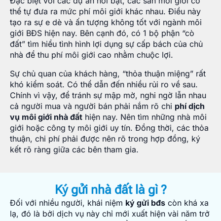
Đặc biệt với các dự án nổi bật, các sàn môi giới có
thể tự đưa ra mức phí môi giới khác nhau. Điều này
tạo ra sự e dè và ấn tượng không tốt với ngành môi
giới BĐS hiện nay. Bên cạnh đó, có 1 bộ phận “cò
đất” tìm hiểu tình hình lợi dụng sự cấp bách của chủ
nhà để thu phí môi giới cao nhằm chuộc lợi.
Sự chủ quan của khách hàng, “thỏa thuận miệng” rất
khó kiểm soát. Có thể dẫn đến nhiều rủi ro về sau.
Chính vì vậy, để tránh sự mập mờ, nghi ngờ lẫn nhau
cả người mua và người bán phải nắm rõ chi
phí dịch
vụ môi giới nhà đất
hiện nay. Nên tìm những nhà môi
giới hoặc công ty môi giới uy tín. Đồng thời, các thỏa
thuận, chi phí phải được nên rõ trong hợp đồng, ký
kết rõ ràng giữa các bên tham gia.
Ký gửi nhà đất là gì ?
Đối với nhiều người, khái niệm
ký gửi bđs
còn khá xa
lạ, đó là bởi dịch vụ này chỉ mới xuất hiện vài năm trở