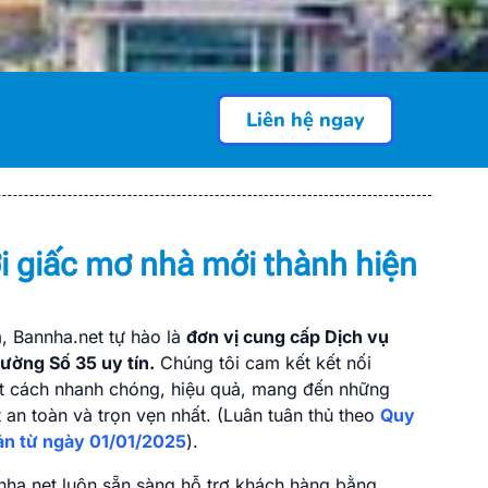
Liên hệ ngay
Đường Số 35
H)
i giấc mơ nhà mới thành hiện
nhà đất, văn phòng,... uy tín tại
 nối tin cậy cho hàng triệu người
t động sản minh bạch và sôi động.
, Bannha.net tự hào là
đơn vị cung cấp Dịch vụ
Đường Số 35 uy tín.
Chúng tôi cam kết kết nối
t cách nhanh chóng, hiệu quả, mang đến những
 an toàn và trọn vẹn nhất. (Luân tuân thủ theo
Quy
sản từ ngày 01/01/2025
).
nha.net luôn sẵn sàng hỗ trợ khách hàng bằng