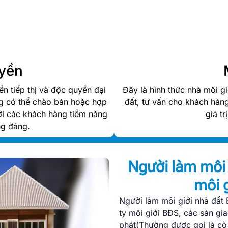
uyền
n tiếp thị và độc quyền đại
Đây là hình thức nhà môi g
ng có thể chào bán hoặc hợp
đất, tư vấn cho khách hàng
tới các khách hàng tiềm năng
giá t
ng đáng.
Người làm môi 
môi g
Người làm môi giới nhà đất 
ty môi giới BĐS, các sàn gi
phát(Thường được gọi là cò 