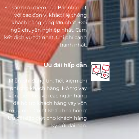
So sánh ưu điểm của Bannha.net
với các đơn vị khác: Hệ thống
khách hàng rộng lớn nhất. Đội
ngũ chuyên nghiệp nhất. Cam
kết dịch vụ tốt nhất. Chi phí cạnh
tranh nhất.
Ưu đãi hấp dẫn
Miễn phí đăng tin: Tiết kiệm chi
phí cho khách hàng. Hỗ trợ vay
vốn: Liên kết với các ngân hàng
để hỗ trợ khách hàng vay vốn
mua nhà. Chiết khấu hoa hồng:
Ưu đãi đặc biệt cho khách hàng
ký gửi dài hạn.