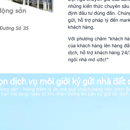
những kiến thức chuyên sâu 
định đầu tư đúng đắn. Chúng
gửi, hỗ trợ pháp lý đến mar
khách hàng.
i Đường Số 35
Với phương châm “khách hàng
của khách hàng lên hàng đầ
dịch, hỗ trợ khách hàng 24
ngôi nhà mơ ước!”
ọn dịch vụ môi giới ký gửi nhà đất
t động sản – Hàng trăm lý do mà quý khách hàng nên chọn B
bạn hài lòng ngay từ khi nhận thông tin cần ký gửi tới dịch