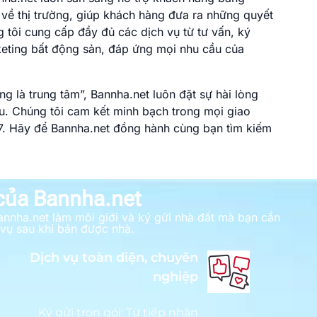
về thị trường, giúp khách hàng đưa ra những quyết
 tôi cung cấp đầy đủ các dịch vụ từ tư vấn, ký
keting bất động sản, đáp ứng mọi nhu cầu của
 là trung tâm”, Bannha.net luôn đặt sự hài lòng
u. Chúng tôi cam kết minh bạch trong mọi giao
/7. Hãy để Bannha.net đồng hành cùng bạn tìm kiếm
 của Bannha.net
annha.net làm môi giới và ký gửi nhà đất mà bạn cần
 vụ sau khi bán được nhà.
Dịch vụ toàn diện, chuyên
nghiệp
Ký gửi trọn gói: Từ tiếp nhận