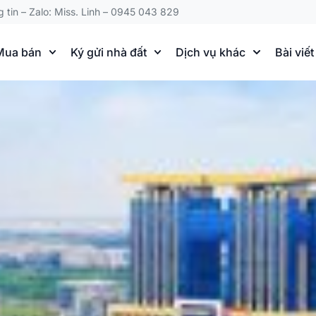
g tin – Zalo: Miss. Linh – 0945 043 829
Mua bán
Ký gửi nhà đất
Dịch vụ khác
Bài viết