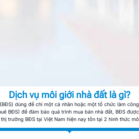
Dịch vụ môi giới nhà đất là gì?
n (BĐS) dùng để chỉ một cá nhân hoặc một tổ chức làm công
huê BĐS) để đảm bảo quá trình mua bán nhà đất, BĐS được 
 thị trường BĐS tại Việt Nam hiện nay tồn tại 2 hình thức mô