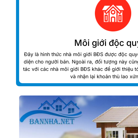
Môi giới độc q
Đây là hình thức nhà môi giới BĐS được độc quyề
diện cho người bán. Ngoài ra, đối tượng này cũ
tác với các nhà môi giới BĐS khác để giới thiệu 
và nhận lại khoản thù lao xứ