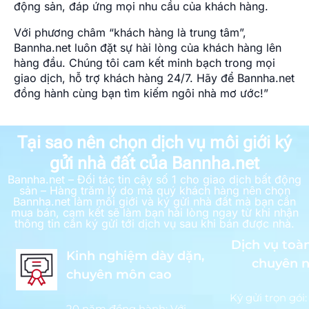
động sản, đáp ứng mọi nhu cầu của khách hàng.
Với phương châm “khách hàng là trung tâm”,
Bannha.net luôn đặt sự hài lòng của khách hàng lên
hàng đầu. Chúng tôi cam kết minh bạch trong mọi
giao dịch, hỗ trợ khách hàng 24/7. Hãy để Bannha.net
đồng hành cùng bạn tìm kiếm ngôi nhà mơ ước!”
Tại sao nên chọn dịch vụ môi giới ký
gửi nhà đất của Bannha.net
Bannha.net – Đối tác tin cậy số 1 cho giao dịch bất động
sản – Hàng trăm lý do mà quý khách hàng nên chọn
Bannha.net làm môi giới và ký gửi nhà đất mà bạn cần
mua bán, cam kết sẽ làm bạn hài lòng ngay từ khi nhận
thông tin cần ký gửi tới dịch vụ sau khi bán được nhà.
Dịch vụ toàn
Kinh nghiệm dày dặn,
chuyên 
chuyên môn cao
Ký gửi trọn gói:
20 năm đồng hành: Với