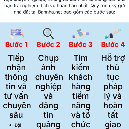
bạn trải nghiệm dịch vụ hoàn hảo nhất. Quy trình ký gửi
nhà đất tại Bannha.net bao gồm các bước sau:
Bước 1
Bước 2
Bước 3
Bước 4
Tiếp
Chụp
Tìm
Hỗ trợ
nhận
ảnh
kiếm
thủ
thông
chuyên
khách
tục
tin và
nghiệp
hàng
pháp
tư vấn
và
tiềm
lý và
chuyên
đăng
năng
hoàn
sâu
tin
và tổ
tất
quảng
chức
giao
Đội