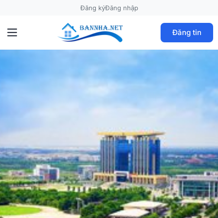
Đăng ký
Đăng nhập
Đăng tin