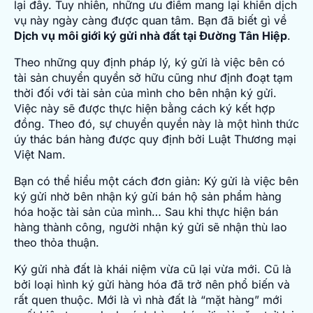
lại đây. Tuy nhiên, những ưu điểm mang lại khiến dịch
vụ này ngày càng được quan tâm. Bạn đã biết gì về
Dịch vụ môi giới ký gửi nhà đất tại Đường Tân Hiệp
.
Theo những quy định pháp lý, ký gửi là việc bên có
tài sản chuyển quyền sở hữu cũng như định đoạt tạm
thời đối với tài sản của mình cho bên nhận ký gửi.
Việc này sẽ được thực hiện bằng cách ký kết hợp
đồng. Theo đó, sự chuyển quyền này là một hình thức
úy thác bán hàng được quy định bởi Luật Thương mại
Việt Nam.
Bạn có thể hiểu một cách đơn giản: Ký gửi là việc bên
ký gửi nhờ bên nhận ký gửi bán hộ sản phẩm hàng
hóa hoặc tài sản của mình… Sau khi thực hiện bán
hàng thành công, người nhận ký gửi sẽ nhận thù lao
theo thỏa thuận.
Ký gửi nhà đất là khái niệm vừa cũ lại vừa mới. Cũ là
bởi loại hình ký gửi hàng hóa đã trở nên phổ biến và
rất quen thuộc. Mới là vì nhà đất là “mặt hàng” mới