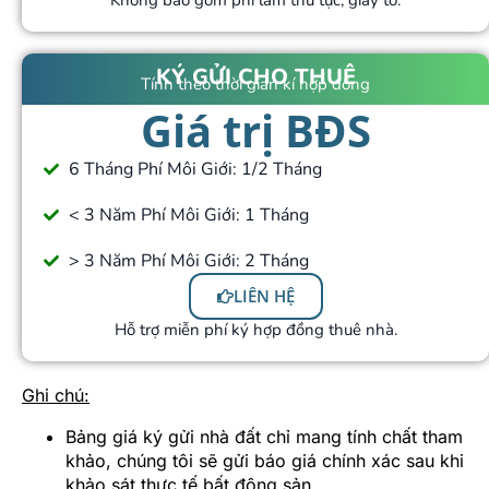
Không bao gồm phí làm thủ tục, giấy tờ.
KÝ GỬI CHO THUÊ
Tính theo thời gian kí hợp đồng
Giá trị BĐS
6 Tháng Phí Môi Giới: 1/2 Tháng
< 3 Năm Phí Môi Giới: 1 Tháng
> 3 Năm Phí Môi Giới: 2 Tháng
LIÊN HỆ
Hỗ trợ miễn phí ký hợp đồng thuê nhà.
Ghi chú:
Bảng giá ký gửi nhà đất chỉ mang tính chất tham
khảo, chúng tôi sẽ gửi báo giá chính xác sau khi
khảo sát thực tế bất động sản.