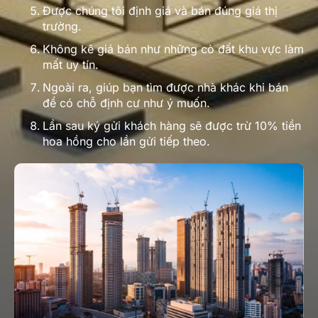
Được chúng tôi định giá và bán đúng giá thị
trường.
Không kê giá bán như những cò đất khu vực làm
mất uy tín.
Ngoài ra, giúp bạn tìm được nhà khác khi bán
để có chỗ định cư như ý muốn.
Lần sau ký gửi khách hàng sẽ được trừ 10% tiền
hoa hồng cho lần gửi tiếp theo.