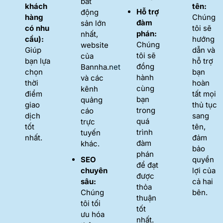
bất
khách
tên:
Hỗ trợ
động
hàng
Chúng
đàm
sản lớn
có nhu
tôi sẽ
phán:
nhất,
cầu):
hướng
Chúng
website
Giúp
dẫn và
tôi sẽ
của
bạn lựa
hỗ trợ
đồng
Bannha.net
chọn
bạn
hành
và các
thời
hoàn
cùng
kênh
điểm
tất mọi
bạn
quảng
giao
thủ tục
trong
cáo
dịch
sang
quá
trực
tốt
tên,
trình
tuyến
nhất.
đảm
đàm
khác.
bảo
phán
SEO
quyền
để đạt
chuyên
lợi của
được
sâu:
cả hai
thỏa
Chúng
bên.
thuận
tôi tối
tốt
ưu hóa
nhất.