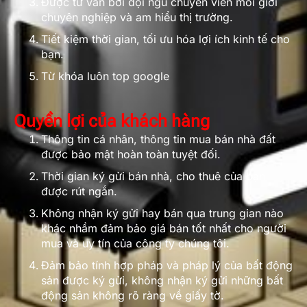
Được tư vấn bởi đội ngũ chuyên viên môi giới
chuyên nghiệp và am hiểu thị trường.
Tiết kiệm thời gian, tối ưu hóa lợi ích kinh tế cho
bạn.
Từ khóa luôn top google
Quyền lợi của khách hàng
Thông tin cá nhân, thông tin mua bán nhà đất
được bảo mật hoàn toàn tuyệt đối.
Thời gian ký gửi bán nhà, cho thuê của bạn
được rút ngắn.
Không nhận ký gửi hay bán qua trung gian nào
khác nhầm đảm bảo giá bán tốt nhất cho người
mua và uy tín của công ty chúng tôi.
Đảm bảo tính hợp pháp và pháp lý của bất động
sản được ký gửi, không nhận ký gửi những bất
động sản không rõ ràng về giấy tờ.