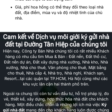
Giá, phí hoa hồng có thể thay đổi theo loại nhà
đất, địa điểm, mùa vụ và độ nhiệt tình của chủ
nhà.
Cam kết về Dịch vụ môi giới ký gửi nhà
đất tại Đường Tân Hiệp của chúng tôi
Hiện nay, Công ty Bán Nhà chúng tôi có rất nhiều Khách
hàng có nhu cầu tìm Mua & Bán : Đất nền, Đất thổ cư,
Đất nền dự án, Đất xây dựng nhà xưởng, Nhà kho, Nhà
xưởng, Nhà cho thuê, Văn phòng cho thuê, Mặt bằng
cho thuê, Nhà cấp 4, Nhà trọ, Nhà nghỉ, Khách sạn,
Resort…tại các quận tại TP.HCM, Hà Nội cũng như các
khu vực lân cận hai thành phố trên.
Ngoài ra chung tôi còn tư vấn đầu tư, hỗ trợ pháp lý, đo
vẽ, thiết kế, xây dựng, hợp thức hóa nhà đất cho khách
hàng. Một điều chắc chắn là những lợi ích mà việc
Ký
gửi nhà đất
mang đến cho khách hàng luôn được chúng