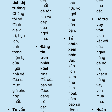
đẹp
đến
tích thị
phù
nhất
nhà
trường:
hợp với
để tôn
đất.
Chúng
ngôi
lên vẻ
tôi sẽ
Hỗ trợ
nhà
đẹp
đánh
vay
của
của
giá vị
vốn:
bạn.
ngôi
trí, tiện
Liên
Tổ
nhà.
ích,
kết với
chức
tình
Đăng
các
xem
trạng
tin
ngân
nhà:
hiện tại
trên
hàng
Sắp
của
nhiều
để hỗ
xếp
ngôi
kênh:
trợ
lịch
nhà để
Nhà
khách
xem
đưa ra
đất của
hàng
nhà
mức
bạn sẽ
vay
linh
giá phù
được
vốn
hoạt,
hợp
đăng
mua
đảm
nhất.
trên
nhà.
bảo sự
các
Tư vấn
Hoàn
riêng