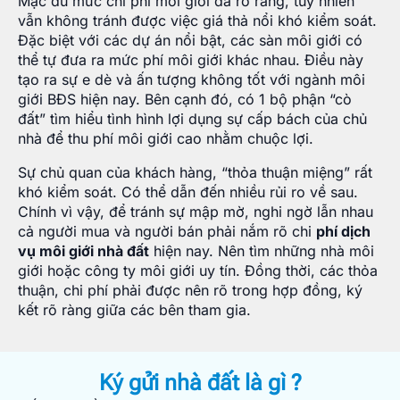
Mặc dù mức chi phí môi giới đã rõ ràng, tuy nhiên
vẫn không tránh được việc giá thả nổi khó kiểm soát.
Đặc biệt với các dự án nổi bật, các sàn môi giới có
thể tự đưa ra mức phí môi giới khác nhau. Điều này
tạo ra sự e dè và ấn tượng không tốt với ngành môi
giới BĐS hiện nay. Bên cạnh đó, có 1 bộ phận “cò
đất” tìm hiểu tình hình lợi dụng sự cấp bách của chủ
nhà để thu phí môi giới cao nhằm chuộc lợi.
Sự chủ quan của khách hàng, “thỏa thuận miệng” rất
khó kiểm soát. Có thể dẫn đến nhiều rủi ro về sau.
Chính vì vậy, để tránh sự mập mờ, nghi ngờ lẫn nhau
cả người mua và người bán phải nắm rõ chi
phí dịch
vụ môi giới nhà đất
hiện nay. Nên tìm những nhà môi
giới hoặc công ty môi giới uy tín. Đồng thời, các thỏa
thuận, chi phí phải được nên rõ trong hợp đồng, ký
kết rõ ràng giữa các bên tham gia.
Ký gửi nhà đất là gì ?