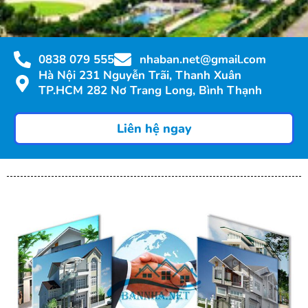
Dịch vụ môi giới ký gửi nhà đất tại
0838 079 555
nhaban.net@gmail.com
Hà Nội 231 Nguyễn Trãi, Thanh Xuân
Đường Thạnh Xuân 4
TP.HCM 282 Nơ Trang Long, Bình Thạnh
(UY TÍN, PHÍ RẺ, BÁN NHANH)
Liên hệ ngay
Bất Động Sản Bannha.net là nền tảng đăng tin mua bán, cho thuê
và ký gửi bất động sản, nhà đất, văn phòng,... uy tín tại Việt Nam,
hoạt động từ năm 2005. Với hơn 20 năm phát triển, Bannha.net
đã trở thành cầu nối tin cậy cho hàng triệu người mua – bán, thuê
– cho thuê nhà đất trên khắp Việt Nam, góp phần thúc đẩy thị
trường bất động sản minh bạch và sôi động.
Liên hệ ngay