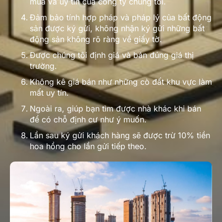
mua và uy tín của công ty chúng tôi.
Đảm bảo tính hợp pháp và pháp lý của bất động
sản được ký gửi, không nhận ký gửi những bất
động sản không rõ ràng về giấy tờ.
Được chúng tôi định giá và bán đúng giá thị
trường.
Không kê giá bán như những cò đất khu vực làm
mất uy tín.
Ngoài ra, giúp bạn tìm được nhà khác khi bán
để có chỗ định cư như ý muốn.
Lần sau ký gửi khách hàng sẽ được trừ 10% tiền
hoa hồng cho lần gửi tiếp theo.