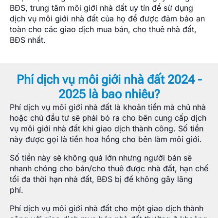
BĐS, trung tâm môi giới nhà đất uy tín để sử dụng
dịch vụ môi giới nhà đất của họ để được đảm bảo an
toàn cho các giao dịch mua bán, cho thuê nhà đất,
BĐS nhất.
Phí dịch vụ môi giới nhà đất 2024 -
2025 là bao nhiêu?
Phí dịch vụ môi giới nhà đất là khoản tiền mà chủ nhà
hoặc chủ đầu tư sẽ phải bỏ ra cho bên cung cấp dịch
vụ môi giới nhà đất khi giao dịch thành công. Số tiền
này được gọi là tiền hoa hồng cho bên làm môi giới.
Số tiền này sẽ không quá lớn nhưng người bán sẽ
nhanh chóng cho bán/cho thuê được nhà đất, hạn chế
tối đa thời hạn nhà đất, BĐS bị để không gây lãng
phí.
Phí dịch vụ môi giới nhà đất cho một giao dịch thành