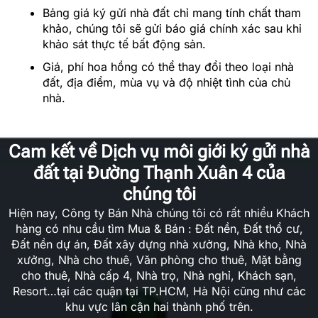
Bảng giá ký gửi nhà đất chỉ mang tính chất tham
khảo, chúng tôi sẽ gửi báo giá chính xác sau khi
khảo sát thực tế bất động sản.
Giá, phí hoa hồng có thể thay đổi theo loại nhà
đất, địa điểm, mùa vụ và độ nhiệt tình của chủ
nhà.
Cam kết về Dịch vụ môi giới ký gửi nhà
đất tại Đường Thạnh Xuân 4 của
chúng tôi
Hiện nay, Công ty Bán Nhà chúng tôi có rất nhiều Khách
hàng có nhu cầu tìm Mua & Bán : Đất nền, Đất thổ cư,
Đất nền dự án, Đất xây dựng nhà xưởng, Nhà kho, Nhà
xưởng, Nhà cho thuê, Văn phòng cho thuê, Mặt bằng
cho thuê, Nhà cấp 4, Nhà trọ, Nhà nghỉ, Khách sạn,
Resort…tại các quận tại TP.HCM, Hà Nội cũng như các
khu vực lân cận hai thành phố trên.