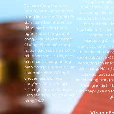
Ký gửi trọn gói:
20 năm đồng hành: Với
nhận thông tin, đ
hơn 20 năm kinh nghiệm
marketing, đến hỗ 
trong lĩnh vực môi giới bất
tục pháp lý, chúng 
động sản, Bannha.net đã
bảo mọi khâu đ
đồng hành cùng hàng
thực hiện một cách
ngàn khách hàng thành
nghiệp và hi
công. Hiểu sâu thị trường:
Marketing đa k
Chúng tôi am hiểu từng
dụng các kênh ma
ngóc ngách của thị trường
hiện đại như Goog
bất động sản Hà Nội, nắm
Facebook Ads, SEO 
bắt nhanh chóng những
cận lượng lớn khá
biến động để đưa ra tư vấn
tiềm năng. Hỗ trợ 
chính xác nhất. Đội ngũ
Đội ngũ luật sư s
chuyên gia: Đội ngũ
khách hàng trong s
chuyên viên tư vấn giàu
trình giao dịch, 
kinh nghiệm, nhiệt huyết,
tính pháp lý và an 
luôn sẵn sàng hỗ trợ khách
gi
hàng 24/7.
Vì sao nê