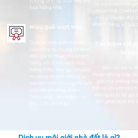
không tính lãi suất hay phí
hỗ trợ khách hàng 
hoa hồng nhé.
mua nhà. Chiết k
hồng: Ưu đãi đặc b
khách hàng ký gửi d
Hiệu quả vượt trội.
Dịch vụ môi giới nhà đất
Tiết kiệm chi p
của công ty chúng tôi đem
hồng t
đến giá trị thực cho khách
hàng với chính sách hoa
Bạn chỉ trả % n
hồng thấp, thủ tục chuyển
thuận khi ký hợp đ
nhượng nhanh chóng và
giới mà không m
tiện lợi nhất. Chúng tôi làm
bất kỳ chi phí nào 
việc với phương châm
không sợ bị kê giá 
“Hiệu quả – An toàn – Uy
phí phát sinh khi 
tín – Chi phí thấp”.
Dịch vụ môi giới nhà đất là gì?