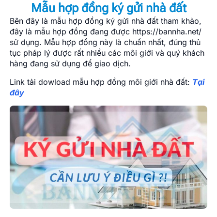
Mẫu hợp đồng ký gửi nhà đất
Bên đây là mẫu hợp đồng ký gửi nhà đất tham khảo,
đây là mẫu hợp đồng đang được https://bannha.net/
sử dụng. Mẫu hợp đồng này là chuẩn nhất, đúng thủ
tục pháp lý được rất nhiều các môi giới và quý khách
hàng đang sử dụng để giao dịch.
Link tải dowload mẫu hợp đồng môi giới nhà đất:
Tại
đây