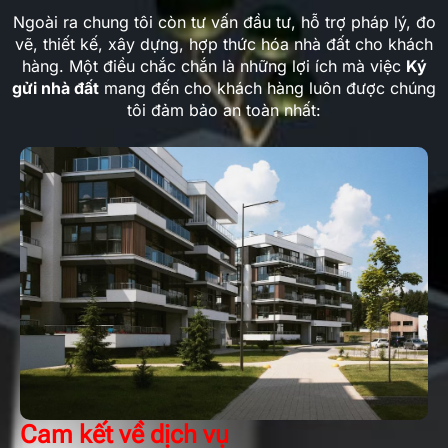
Ngoài ra chung tôi còn tư vấn đầu tư, hỗ trợ pháp lý, đo
vẽ, thiết kế, xây dựng, hợp thức hóa nhà đất cho khách
hàng. Một điều chắc chắn là những lợi ích mà việc
Ký
gửi nhà đất
mang đến cho khách hàng luôn được chúng
tôi đảm bảo an toàn nhất:
Cam kết về dịch vụ