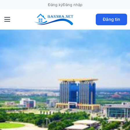
Đăng ký
Đăng nhập
Đăng tin