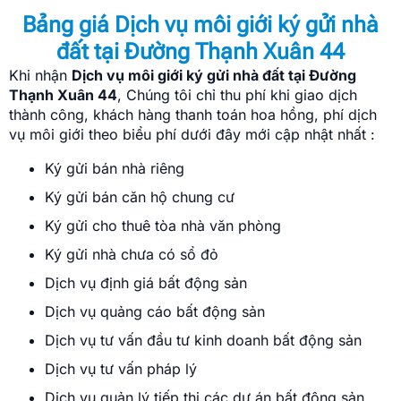
Bảng giá Dịch vụ môi giới ký gửi nhà
đất tại Đường Thạnh Xuân 44
Khi nhận
Dịch vụ môi giới ký gửi nhà đất tại Đường
Thạnh Xuân 44
, Chúng tôi chỉ thu phí khi giao dịch
thành công, khách hàng thanh toán hoa hồng, phí dịch
vụ môi giới theo biểu phí dưới đây mới cập nhật nhất :
Ký gửi bán nhà riêng
Ký gửi bán căn hộ chung cư
Ký gửi cho thuê tòa nhà văn phòng
Ký gửi nhà chưa có sổ đỏ
Dịch vụ định giá bất động sản
Dịch vụ quảng cáo bất động sản
Dịch vụ tư vấn đầu tư kinh doanh bất động sản
Dịch vụ tư vấn pháp lý
Dịch vụ quản lý tiếp thị các dự án bất động sản