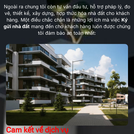
Ngoài ra chung tôi còn tư vấn đầu tư, hỗ trợ pháp lý, đo
vẽ, thiết kế, xây dựng, hợp thức hóa nhà đất cho khách
hàng. Một điều chắc chắn là những lợi ích mà việc
Ký
gửi nhà đất
mang đến cho khách hàng luôn được chúng
tôi đảm bảo an toàn nhất:
Cam kết về dịch vụ