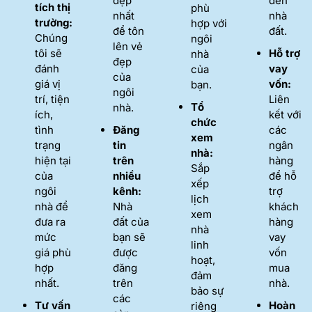
đẹp
đến
tích thị
phù
nhất
nhà
trường:
hợp với
để tôn
đất.
Chúng
ngôi
lên vẻ
tôi sẽ
Hỗ trợ
nhà
đẹp
đánh
vay
của
của
giá vị
vốn:
bạn.
ngôi
trí, tiện
Liên
Tổ
nhà.
ích,
kết với
chức
tình
Đăng
các
xem
trạng
tin
ngân
nhà:
hiện tại
trên
hàng
Sắp
của
nhiều
để hỗ
xếp
ngôi
kênh:
trợ
lịch
nhà để
Nhà
khách
xem
đưa ra
đất của
hàng
nhà
mức
bạn sẽ
vay
linh
giá phù
được
vốn
hoạt,
hợp
đăng
mua
đảm
nhất.
trên
nhà.
bảo sự
các
Tư vấn
Hoàn
riêng