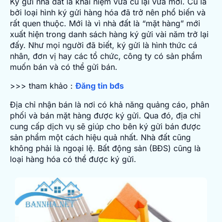
Ký gửi nhà đất là khái niệm vừa cũ lại vừa mới. Cũ là
bởi loại hình ký gửi hàng hóa đã trở nên phổ biến và
rất quen thuộc. Mới là vì nhà đất là “mặt hàng” mới
xuất hiện trong danh sách hàng ký gửi vài năm trở lại
đấy. Như mọi người đã biết, ký gửi là hình thức cá
nhân, đơn vị hay các tổ chức, công ty có sản phẩm
muốn bán và có thể gửi bán.
>>> tham khảo :
Đăng tin bđs
Địa chỉ nhận bán là nơi có khả năng quảng cáo, phân
phối và bán mặt hàng được ký gửi. Qua đó, địa chỉ
cung cấp dịch vụ sẽ giúp cho bên ký gửi bán được
sản phẩm một cách hiệu quả nhất. Nhà đất cũng
không phải là ngoại lệ. Bất động sản (BĐS) cũng là
loại hàng hóa có thể được ký gửi.