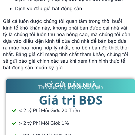
Dịch vụ đấu giá bất động sản
Giá cả luôn được chúng tôi quan tâm trong thời buổi
kinh tế khó khăn này, không phải bán được cái nhà vài
tỷ là chúng tôi luôn thu hoa hồng cao, mà chúng tôi còn
dựa vào điều kiện kinh tế của chủ nhà để bàn bạc đưa
ra mức hoa hồng hợp lý nhất, cho bên bán đỡ thiệt thòi
nhất. Bảng giá chỉ mang tính chất tham khảo, chúng tôi
sẽ gửi báo giá chính xác sau khi xem tình hình thực tế
bất động sản muốn ký gửi.
KÝ GỬI BÁN NHÀ
Tính theo % giá trị bất động sản
Giá trị BĐS
< 2 tỷ Phí Môi Giới: 20 Triệu
> 2 tỷ Phí Môi Giới: 1%