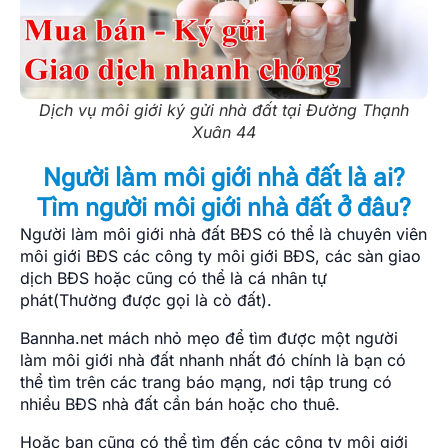
Dịch vụ môi giới ký gửi nhà đất tại Đường Thạnh
Xuân 44
Người làm môi giới nhà đất là ai?
Tìm người môi giới nhà đất ở đâu?
Người làm môi giới nhà đất BĐS có thể là chuyên viên
môi giới BĐS các công ty môi giới BĐS, các sàn giao
dịch BĐS hoặc cũng có thể là cá nhân tự
phát(Thường được gọi là cò đất).
Bannha.net mách nhỏ mẹo để tìm được một người
làm môi giới nhà đất nhanh nhất đó chính là bạn có
thể tìm trên các trang báo mạng, nơi tập trung có
nhiều BĐS nhà đất cần bán hoặc cho thuê.
Hoặc bạn cũng có thể tìm đến các công ty môi giới