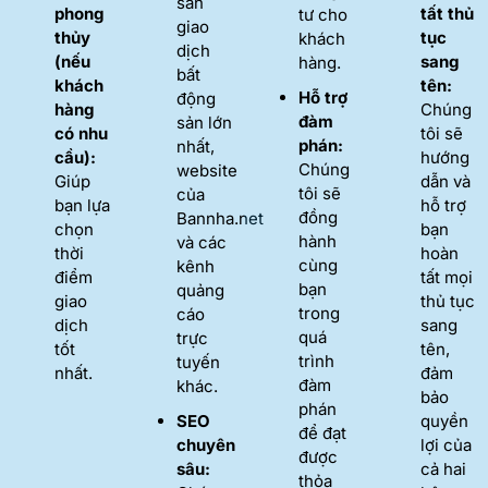
sàn
phong
tất thủ
tư cho
giao
thủy
tục
khách
dịch
(nếu
sang
hàng.
bất
khách
tên:
Hỗ trợ
động
hàng
Chúng
đàm
sản lớn
có nhu
tôi sẽ
phán:
nhất,
cầu):
hướng
Chúng
website
Giúp
dẫn và
tôi sẽ
của
bạn lựa
hỗ trợ
đồng
Bannha.net
chọn
bạn
hành
và các
thời
hoàn
cùng
kênh
điểm
tất mọi
bạn
quảng
giao
thủ tục
trong
cáo
dịch
sang
quá
trực
tốt
tên,
trình
tuyến
nhất.
đảm
đàm
khác.
bảo
phán
SEO
quyền
để đạt
chuyên
lợi của
được
sâu:
cả hai
thỏa