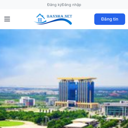
Đăng ký
Đăng nhập
Đăng tin