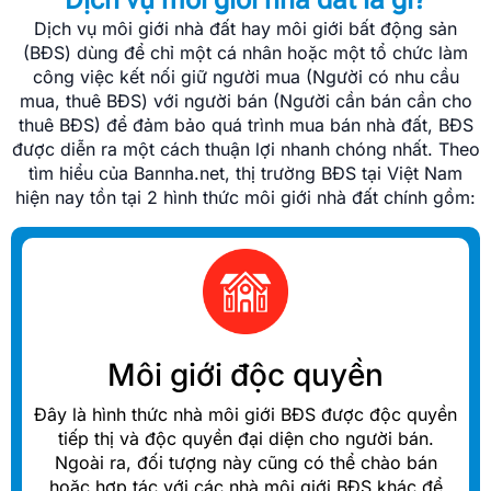
Dịch vụ môi giới nhà đất hay môi giới bất động sản
(BĐS) dùng để chỉ một cá nhân hoặc một tổ chức làm
công việc kết nối giữ người mua (Người có nhu cầu
mua, thuê BĐS) với người bán (Người cần bán cần cho
thuê BĐS) để đảm bảo quá trình mua bán nhà đất, BĐS
được diễn ra một cách thuận lợi nhanh chóng nhất. Theo
tìm hiểu của Bannha.net, thị trường BĐS tại Việt Nam
hiện nay tồn tại 2 hình thức môi giới nhà đất chính gồm:
Môi giới độc quyền
Đây là hình thức nhà môi giới BĐS được độc quyền
tiếp thị và độc quyền đại diện cho người bán.
Ngoài ra, đối tượng này cũng có thể chào bán
hoặc hợp tác với các nhà môi giới BĐS khác để