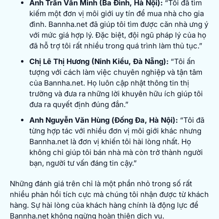
Anh Trần Văn Minh (Ba Đình, Hà Nội):
“Tôi đã tìm
kiếm một đơn vị môi giới uy tín để mua nhà cho gia
đình. Bannha.net đã giúp tôi tìm được căn nhà ưng ý
với mức giá hợp lý. Đặc biệt, đội ngũ pháp lý của họ
đã hỗ trợ tôi rất nhiều trong quá trình làm thủ tục.”
Chị Lê Thị Hương (Ninh Kiều, Đà Nẵng):
“Tôi ấn
tượng với cách làm việc chuyên nghiệp và tận tâm
của Bannha.net. Họ luôn cập nhật thông tin thị
trường và đưa ra những lời khuyên hữu ích giúp tôi
đưa ra quyết định đúng đắn.”
Anh Nguyễn Văn Hùng (Đống Đa, Hà Nội):
“Tôi đã
từng hợp tác với nhiều đơn vị môi giới khác nhưng
Bannha.net là đơn vị khiến tôi hài lòng nhất. Họ
không chỉ giúp tôi bán nhà mà còn trở thành người
bạn, người tư vấn đáng tin cậy.”
Những đánh giá trên chỉ là một phần nhỏ trong số rất
nhiều phản hồi tích cực mà chúng tôi nhận được từ khách
hàng. Sự hài lòng của khách hàng chính là động lực để
Bannha.net không ngừng hoàn thiện dịch vụ.