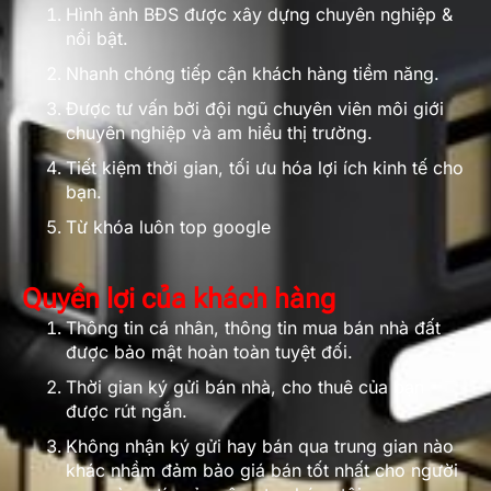
Hình ảnh BĐS được xây dựng chuyên nghiệp &
nổi bật.
Nhanh chóng tiếp cận khách hàng tiềm năng.
Được tư vấn bởi đội ngũ chuyên viên môi giới
chuyên nghiệp và am hiểu thị trường.
Tiết kiệm thời gian, tối ưu hóa lợi ích kinh tế cho
bạn.
Từ khóa luôn top google
Quyền lợi của khách hàng
Thông tin cá nhân, thông tin mua bán nhà đất
được bảo mật hoàn toàn tuyệt đối.
Thời gian ký gửi bán nhà, cho thuê của bạn
được rút ngắn.
Không nhận ký gửi hay bán qua trung gian nào
khác nhầm đảm bảo giá bán tốt nhất cho người