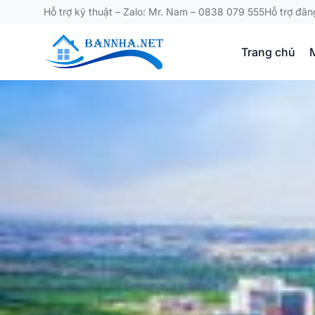
Hỗ trợ kỹ thuật – Zalo: Mr. Nam – 0838 079 555
Hỗ trợ đăn
Trang chủ