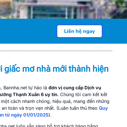
Liên hệ ngay
ng Thạnh Xuân 6
H)
i giấc mơ nhà mới thành hiện
nhà đất, văn phòng,... uy tín tại
 nối tin cậy cho hàng triệu người
t động sản minh bạch và sôi động.
, Bannha.net tự hào là
đơn vị cung cấp Dịch vụ
 Đường Thạnh Xuân 6 uy tín.
Chúng tôi cam kết kết
 một cách nhanh chóng, hiệu quả, mang đến những
 an toàn và trọn vẹn nhất. (Luân tuân thủ theo
Quy
sản từ ngày 01/01/2025
).
nha.net luôn sẵn sàng hỗ trợ khách hàng bằng