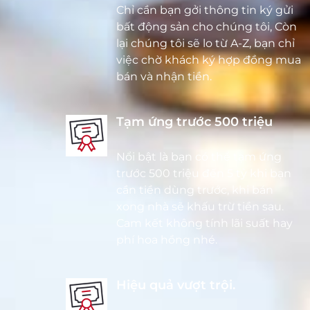
Chỉ cần bạn gởi thông tin ký gửi
bất động sản cho chúng tôi, Còn
lại chúng tôi sẽ lo từ A-Z, bạn chỉ
việc chờ khách ký hợp đồng mua
bán và nhận tiền.
Tạm ứng trước 500 triệu
Nổi bật là bạn có thể tạm ứng
trước 500 triệu đến 5 tỷ khi bạn
cần tiền dùng trước, khi bán
xong nhà sẽ khấu trừ tiền sau.
Cam kết không tính lãi suất hay
phí hoa hồng nhé.
Hiệu quả vượt trội.