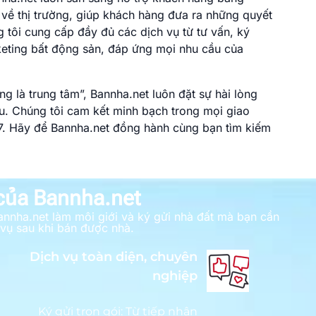
về thị trường, giúp khách hàng đưa ra những quyết
 tôi cung cấp đầy đủ các dịch vụ từ tư vấn, ký
keting bất động sản, đáp ứng mọi nhu cầu của
 là trung tâm”, Bannha.net luôn đặt sự hài lòng
u. Chúng tôi cam kết minh bạch trong mọi giao
/7. Hãy để Bannha.net đồng hành cùng bạn tìm kiếm
 của Bannha.net
annha.net làm môi giới và ký gửi nhà đất mà bạn cần
 vụ sau khi bán được nhà.
Dịch vụ toàn diện, chuyên
nghiệp
Ký gửi trọn gói: Từ tiếp nhận