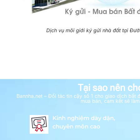
Dịch vụ môi giới ký gửi nhà đất tại Đ
Tại sao nên ch
Bannha.net – Đối tác tin cậy số 1 cho giao dịch bấ
mua bán, cam kết sẽ làm 
Kinh nghiệm dày dặn,
chuyên môn cao