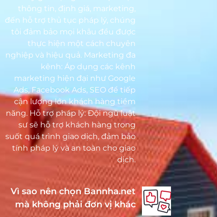
thông tin, định giá, marketing,
đến hỗ trợ thủ tục pháp lý, chúng
tôi đảm bảo mọi khâu đều được
thực hiện một cách chuyên
nghiệp và hiệu quả. Marketing đa
kênh: Áp dụng các kênh
marketing hiện đại như Google
Ads, Facebook Ads, SEO để tiếp
cận lượng lớn khách hàng tiềm
năng. Hỗ trợ pháp lý: Đội ngũ luật
sư sẽ hỗ trợ khách hàng trong
suốt quá trình giao dịch, đảm bảo
tính pháp lý và an toàn cho giao
dịch.
Vì sao nên chọn Bannha.net
mà không phải đơn vị khác