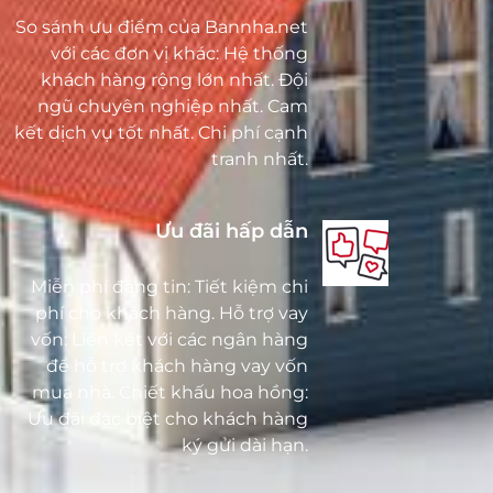
So sánh ưu điểm của Bannha.net
với các đơn vị khác: Hệ thống
khách hàng rộng lớn nhất. Đội
ngũ chuyên nghiệp nhất. Cam
kết dịch vụ tốt nhất. Chi phí cạnh
tranh nhất.
Ưu đãi hấp dẫn
Miễn phí đăng tin: Tiết kiệm chi
phí cho khách hàng. Hỗ trợ vay
vốn: Liên kết với các ngân hàng
để hỗ trợ khách hàng vay vốn
mua nhà. Chiết khấu hoa hồng:
Ưu đãi đặc biệt cho khách hàng
ký gửi dài hạn.