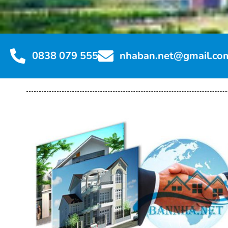
0838 079 555
nhaban.net@gmail.co
Dịch vụ môi gi
(
Bất Động Sản Bannha.net là nền t
Việt Nam, hoạt động từ năm 2005.
mua – bán, thuê – cho thuê nhà đ