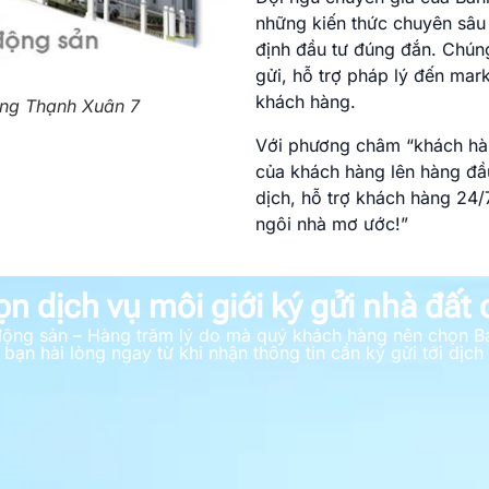
những kiến thức chuyên sâu 
định đầu tư đúng đắn. Chúng
gửi, hỗ trợ pháp lý đến mar
khách hàng.
ường Thạnh Xuân 7
Với phương châm “khách hàng
của khách hàng lên hàng đầ
dịch, hỗ trợ khách hàng 24
ngôi nhà mơ ước!”
ọn dịch vụ môi giới ký gửi nhà đất
t động sản – Hàng trăm lý do mà quý khách hàng nên chọn B
bạn hài lòng ngay từ khi nhận thông tin cần ký gửi tới dịch