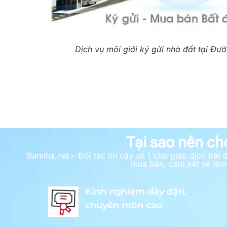
Dịch vụ môi giới ký gửi nhà đất tại Đ
Tại sao nên ch
Bannha.net – Đối tác tin cậy số 1 cho giao dịch bấ
mua bán, cam kết sẽ làm 
Kinh nghiệm dày dặn,
chuyên môn cao