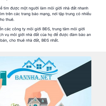
 tìm được một người làm môi giới nhà đất nhanh
tìm trên các trang báo mạng, nơi tập trung có nhiều
ho thuê.
n các công ty môi giới BĐS, trung tâm môi giới
ịch vụ môi giới nhà đất của họ để được đảm bảo an
bán, cho thuê nhà đất, BĐS nhất.