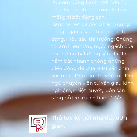
20 năm đồng hành: Với hơn 20
năm kinh nghiệm trong lĩnh vực
môi giới bất động sản,
Bannha.net đã đồng hành cùng
hàng ngàn khách hàng thành
công. Hiểu sâu thị trường: Chúng
tôi am hiểu từng ngóc ngách của
thị trường bất động sản Hà Nội,
nắm bắt nhanh chóng những
biến động để đưa ra tư vấn chính
xác nhất. Đội ngũ chuyên gia: Đội
ngũ chuyên viên tư vấn giàu kinh
nghiệm, nhiệt huyết, luôn sẵn
sàng hỗ trợ khách hàng 24/7.
Thủ tục ký gửi nhà đất đơn
giản.