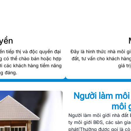
uyền
n tiếp thị và độc quyền đại
Đây là hình thức nhà môi g
ng có thể chào bán hoặc hợp
đất, tư vấn cho khách hàng
tới các khách hàng tiềm năng
giá t
ng đáng.
Người làm môi 
môi g
Người làm môi giới nhà đất 
ty môi giới BĐS, các sàn gi
phát(Thường được gọi là cò 