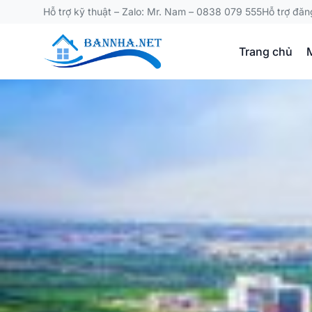
Hỗ trợ kỹ thuật – Zalo: Mr. Nam – 0838 079 555
Hỗ trợ đăn
Trang chủ