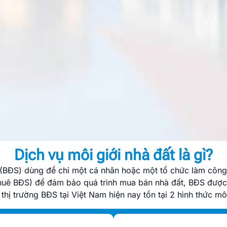
Dịch vụ môi giới nhà đất là gì?
n (BĐS) dùng để chỉ một cá nhân hoặc một tổ chức làm công
huê BĐS) để đảm bảo quá trình mua bán nhà đất, BĐS được 
 thị trường BĐS tại Việt Nam hiện nay tồn tại 2 hình thức mô