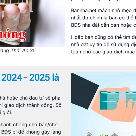
Bannha.net mách nhỏ mẹo để
nhất đó chính là bạn có thể 
BĐS nhà đất cần bán hoặc c
Hoặc bạn cũng có thể tìm đế
nhà đất uy tín để sử dụng d
ường Thới An 35
toàn cho các giao dịch mua 
 2024 - 2025 là
nhà hoặc chủ đầu tư sẽ phải
hi giao dịch thành công. Số
 giới.
 nhanh chóng cho bán/cho
t, BĐS bị để không gây lãng