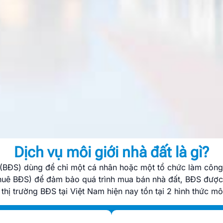
Dịch vụ môi giới nhà đất là gì?
n (BĐS) dùng để chỉ một cá nhân hoặc một tổ chức làm công
huê BĐS) để đảm bảo quá trình mua bán nhà đất, BĐS được 
 thị trường BĐS tại Việt Nam hiện nay tồn tại 2 hình thức mô