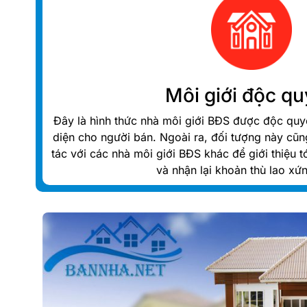
Môi giới độc q
Đây là hình thức nhà môi giới BĐS được độc quyề
diện cho người bán. Ngoài ra, đối tượng này cũ
tác với các nhà môi giới BĐS khác để giới thiệu 
và nhận lại khoản thù lao xứ