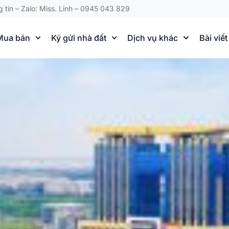
g tin – Zalo: Miss. Linh – 0945 043 829
Mua bán
Ký gửi nhà đất
Dịch vụ khác
Bài viết