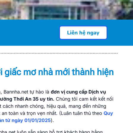
Liên hệ ngay
ờng Thới An 35
H)
i giấc mơ nhà mới thành hiện
nhà đất, văn phòng,... uy tín tại
 nối tin cậy cho hàng triệu người
t động sản minh bạch và sôi động.
, Bannha.net tự hào là
đơn vị cung cấp Dịch vụ
Đường Thới An 35 uy tín.
Chúng tôi cam kết kết nối
t cách nhanh chóng, hiệu quả, mang đến những
 an toàn và trọn vẹn nhất. (Luân tuân thủ theo
Quy
sản từ ngày 01/01/2025
).
nha.net luôn sẵn sàng hỗ trợ khách hàng bằng