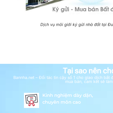
Dịch vụ môi giới ký gửi nhà đất tại Đ
Tại sao nên ch
Bannha.net – Đối tác tin cậy số 1 cho giao dịch bấ
mua bán, cam kết sẽ làm 
Kinh nghiệm dày dặn,
chuyên môn cao