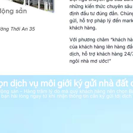
những kiến thức chuyên sâu 
định đầu tư đúng đắn. Chúng
gửi, hỗ trợ pháp lý đến mar
khách hàng.
ường Thới An 35
Với phương châm “khách hàng
của khách hàng lên hàng đầ
dịch, hỗ trợ khách hàng 24
ngôi nhà mơ ước!”
ọn dịch vụ môi giới ký gửi nhà đất
t động sản – Hàng trăm lý do mà quý khách hàng nên chọn B
bạn hài lòng ngay từ khi nhận thông tin cần ký gửi tới dịch