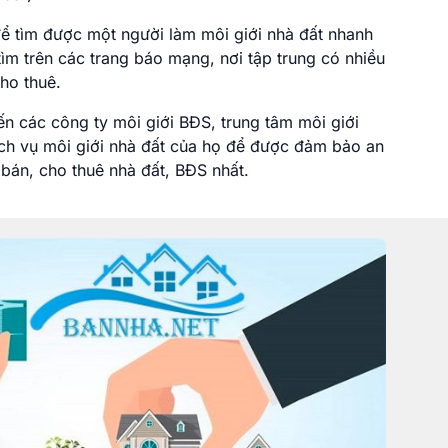
 tìm được một người làm môi giới nhà đất nhanh
tìm trên các trang báo mạng, nơi tập trung có nhiều
ho thuê.
n các công ty môi giới BĐS, trung tâm môi giới
ịch vụ môi giới nhà đất của họ để được đảm bảo an
bán, cho thuê nhà đất, BĐS nhất.