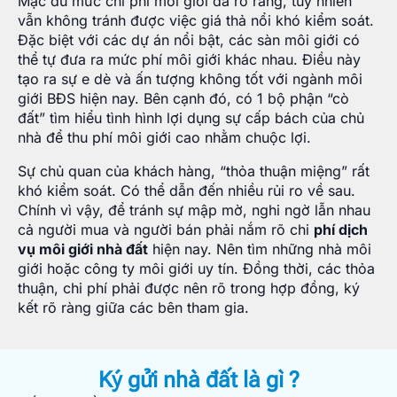
Mặc dù mức chi phí môi giới đã rõ ràng, tuy nhiên
vẫn không tránh được việc giá thả nổi khó kiểm soát.
Đặc biệt với các dự án nổi bật, các sàn môi giới có
thể tự đưa ra mức phí môi giới khác nhau. Điều này
tạo ra sự e dè và ấn tượng không tốt với ngành môi
giới BĐS hiện nay. Bên cạnh đó, có 1 bộ phận “cò
đất” tìm hiểu tình hình lợi dụng sự cấp bách của chủ
nhà để thu phí môi giới cao nhằm chuộc lợi.
Sự chủ quan của khách hàng, “thỏa thuận miệng” rất
khó kiểm soát. Có thể dẫn đến nhiều rủi ro về sau.
Chính vì vậy, để tránh sự mập mờ, nghi ngờ lẫn nhau
cả người mua và người bán phải nắm rõ chi
phí dịch
vụ môi giới nhà đất
hiện nay. Nên tìm những nhà môi
giới hoặc công ty môi giới uy tín. Đồng thời, các thỏa
thuận, chi phí phải được nên rõ trong hợp đồng, ký
kết rõ ràng giữa các bên tham gia.
Ký gửi nhà đất là gì ?