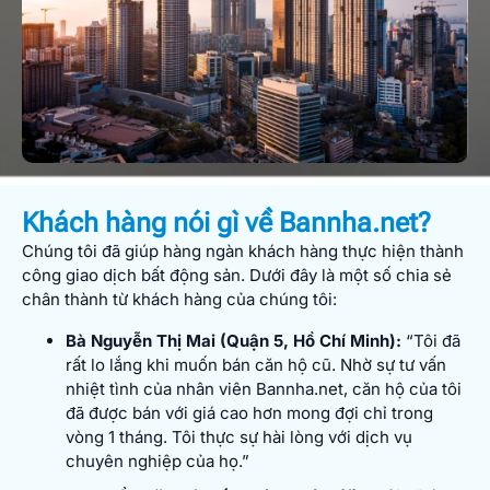
Khách hàng nói gì về Bannha.net?
Chúng tôi đã giúp hàng ngàn khách hàng thực hiện thành
công giao dịch bất động sản. Dưới đây là một số chia sẻ
chân thành từ khách hàng của chúng tôi:
Bà Nguyễn Thị Mai (Quận 5, Hồ Chí Minh):
“Tôi đã
rất lo lắng khi muốn bán căn hộ cũ. Nhờ sự tư vấn
nhiệt tình của nhân viên Bannha.net, căn hộ của tôi
đã được bán với giá cao hơn mong đợi chỉ trong
vòng 1 tháng. Tôi thực sự hài lòng với dịch vụ
chuyên nghiệp của họ.”