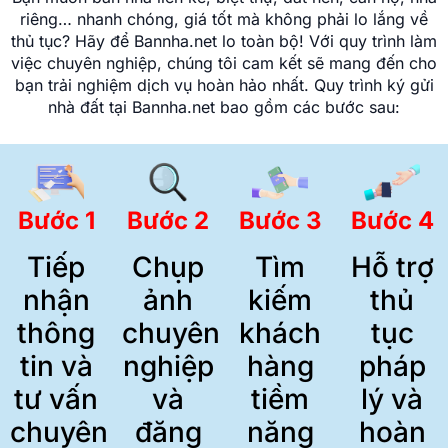
riêng… nhanh chóng, giá tốt mà không phải lo lắng về
thủ tục? Hãy để Bannha.net lo toàn bộ! Với quy trình làm
việc chuyên nghiệp, chúng tôi cam kết sẽ mang đến cho
bạn trải nghiệm dịch vụ hoàn hảo nhất. Quy trình ký gửi
nhà đất tại Bannha.net bao gồm các bước sau:
Bước 1
Bước 2
Bước 3
Bước 4
Tiếp
Chụp
Tìm
Hỗ trợ
nhận
ảnh
kiếm
thủ
thông
chuyên
khách
tục
tin và
nghiệp
hàng
pháp
tư vấn
và
tiềm
lý và
chuyên
đăng
năng
hoàn