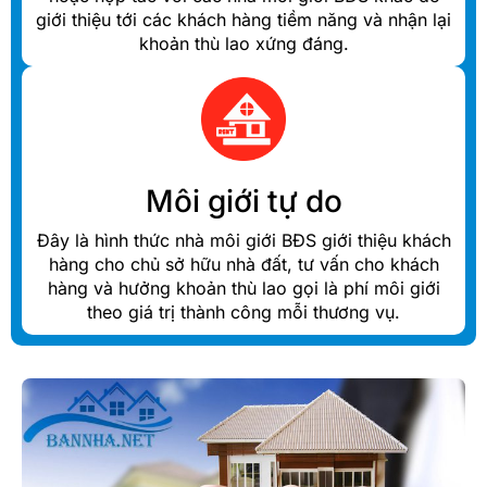
giới thiệu tới các khách hàng tiềm năng và nhận lại
khoản thù lao xứng đáng.
Môi giới tự do
Đây là hình thức nhà môi giới BĐS giới thiệu khách
hàng cho chủ sở hữu nhà đất, tư vấn cho khách
hàng và hưởng khoản thù lao gọi là phí môi giới
theo giá trị thành công mỗi thương vụ.