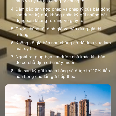
mua và uy tín của công ty chúng tôi.
Đảm bảo tính hợp pháp và pháp lý của bất động
sản được ký gửi, không nhận ký gửi những bất
động sản không rõ ràng về giấy tờ.
Được chúng tôi định giá và bán đúng giá thị
trường.
Không kê giá bán như những cò đất khu vực làm
mất uy tín.
Ngoài ra, giúp bạn tìm được nhà khác khi bán
để có chỗ định cư như ý muốn.
Lần sau ký gửi khách hàng sẽ được trừ 10% tiền
hoa hồng cho lần gửi tiếp theo.