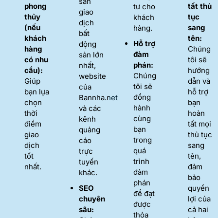
sàn
phong
tất thủ
tư cho
giao
thủy
tục
khách
dịch
(nếu
sang
hàng.
bất
khách
tên:
Hỗ trợ
động
hàng
Chúng
đàm
sản lớn
có nhu
tôi sẽ
phán:
nhất,
cầu):
hướng
Chúng
website
Giúp
dẫn và
tôi sẽ
của
bạn lựa
hỗ trợ
đồng
Bannha.net
chọn
bạn
hành
và các
thời
hoàn
cùng
kênh
điểm
tất mọi
bạn
quảng
giao
thủ tục
trong
cáo
dịch
sang
quá
trực
tốt
tên,
trình
tuyến
nhất.
đảm
đàm
khác.
bảo
phán
SEO
quyền
để đạt
chuyên
lợi của
được
sâu:
cả hai
thỏa