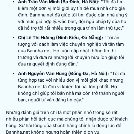
Anh Trần Văn Minh (Ba Đình, Hà Nội):
“Tôi đã tìm
kiếm một đơn vị môi giới uy tín để mua nhà cho gia
đình. Bannha.net đã giúp tôi tìm được căn nhà ưng ý
với mức giá hợp lý. Đặc biệt, đội ngũ pháp lý của họ
đã hỗ trợ tôi rất nhiều trong quá trình làm thủ tục.”
Chị Lê Thị Hương (Ninh Kiều, Đà Nẵng):
“Tôi ấn
tượng với cách làm việc chuyên nghiệp và tận tâm
của Bannha.net. Họ luôn cập nhật thông tin thị
trường và đưa ra những lời khuyên hữu ích giúp tôi
đưa ra quyết định đúng đắn.”
Anh Nguyễn Văn Hùng (Đống Đa, Hà Nội):
“Tôi đã
từng hợp tác với nhiều đơn vị môi giới khác nhưng
Bannha.net là đơn vị khiến tôi hài lòng nhất. Họ
không chỉ giúp tôi bán nhà mà còn trở thành người
bạn, người tư vấn đáng tin cậy.”
Những đánh giá trên chỉ là một phần nhỏ trong số rất
nhiều phản hồi tích cực mà chúng tôi nhận được từ khách
hàng. Sự hài lòng của khách hàng chính là động lực để
Bannha.net không ngừng hoàn thiện dịch vụ.