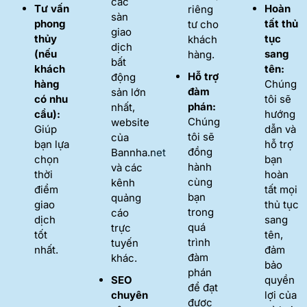
các
Tư vấn
Hoàn
riêng
sàn
phong
tất thủ
tư cho
giao
thủy
tục
khách
dịch
(nếu
sang
hàng.
bất
khách
tên:
Hỗ trợ
động
hàng
Chúng
đàm
sản lớn
có nhu
tôi sẽ
phán:
nhất,
cầu):
hướng
Chúng
website
Giúp
dẫn và
tôi sẽ
của
bạn lựa
hỗ trợ
đồng
Bannha.net
chọn
bạn
hành
và các
thời
hoàn
cùng
kênh
điểm
tất mọi
bạn
quảng
giao
thủ tục
trong
cáo
dịch
sang
quá
trực
tốt
tên,
trình
tuyến
nhất.
đảm
đàm
khác.
bảo
phán
SEO
quyền
để đạt
chuyên
lợi của
được