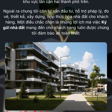
khu vực lân cận hai thành phố trên.
Ngoài ra chung tôi còn tư vấn đầu tư, hỗ trợ pháp lý, đo
vẽ, thiết kế, xây dựng, hợp thức hóa nhà đất cho khách
hàng. Một điều chắc chắn là những lợi ích mà việc
Ký
gửi nhà đất
mang đến cho khách hàng luôn được chúng
tôi đảm bảo an toàn nhất: