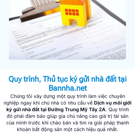
Quy trình, Thủ tục ký gửi nhà đất tại
Bannha.net
Chúng tôi xây dựng một quy trình làm việc chuyên
nghiệp ngay khi chủ nhà có nhu cầu về
Dịch vụ môi giới
ký gửi nhà đất tại Đường Trung Mỹ Tây 2A
. Quy trình
đó phải đảm bảo giúp gia chủ nâng cao giá trị tài sản
của mình trước khi chào bán và tìm ra giải pháp thanh
khoản bất động sản một cách hiệu quả nhất.