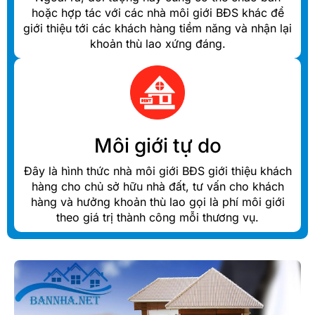
hoặc hợp tác với các nhà môi giới BĐS khác để
giới thiệu tới các khách hàng tiềm năng và nhận lại
khoản thù lao xứng đáng.
Môi giới tự do
Đây là hình thức nhà môi giới BĐS giới thiệu khách
hàng cho chủ sở hữu nhà đất, tư vấn cho khách
hàng và hưởng khoản thù lao gọi là phí môi giới
theo giá trị thành công mỗi thương vụ.