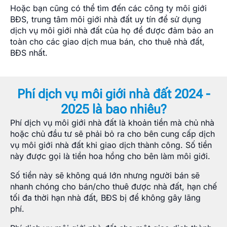
Hoặc bạn cũng có thể tìm đến các công ty môi giới
BĐS, trung tâm môi giới nhà đất uy tín để sử dụng
dịch vụ môi giới nhà đất của họ để được đảm bảo an
toàn cho các giao dịch mua bán, cho thuê nhà đất,
BĐS nhất.
Phí dịch vụ môi giới nhà đất 2024 -
2025 là bao nhiêu?
Phí dịch vụ môi giới nhà đất là khoản tiền mà chủ nhà
hoặc chủ đầu tư sẽ phải bỏ ra cho bên cung cấp dịch
vụ môi giới nhà đất khi giao dịch thành công. Số tiền
này được gọi là tiền hoa hồng cho bên làm môi giới.
Số tiền này sẽ không quá lớn nhưng người bán sẽ
nhanh chóng cho bán/cho thuê được nhà đất, hạn chế
tối đa thời hạn nhà đất, BĐS bị để không gây lãng
phí.