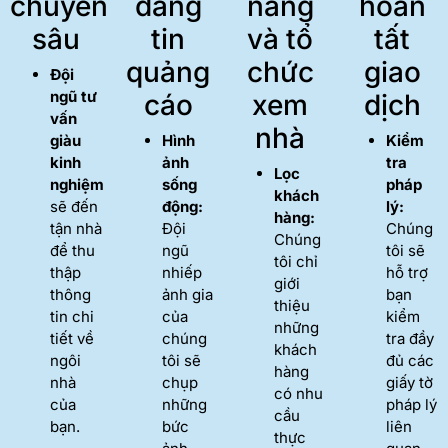
chuyên
đăng
năng
hoàn
sâu
tin
và tổ
tất
quảng
chức
giao
Đội
ngũ tư
cáo
xem
dịch
vấn
nhà
giàu
Hình
Kiểm
kinh
ảnh
tra
Lọc
nghiệm
sống
pháp
khách
sẽ đến
động:
lý:
hàng:
tận nhà
Đội
Chúng
Chúng
để thu
ngũ
tôi sẽ
tôi chỉ
thập
nhiếp
hỗ trợ
giới
thông
ảnh gia
bạn
thiệu
tin chi
của
kiểm
những
tiết về
chúng
tra đầy
khách
ngôi
tôi sẽ
đủ các
hàng
nhà
chụp
giấy tờ
có nhu
của
những
pháp lý
cầu
bạn.
bức
liên
thực