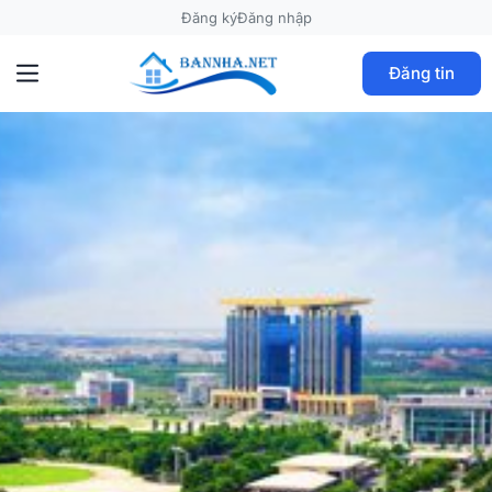
Đăng ký
Đăng nhập
Đăng tin