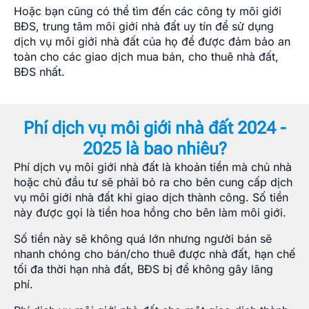
Hoặc bạn cũng có thể tìm đến các công ty môi giới
BĐS, trung tâm môi giới nhà đất uy tín để sử dụng
dịch vụ môi giới nhà đất của họ để được đảm bảo an
toàn cho các giao dịch mua bán, cho thuê nhà đất,
BĐS nhất.
Phí dịch vụ môi giới nhà đất 2024 -
2025 là bao nhiêu?
Phí dịch vụ môi giới nhà đất là khoản tiền mà chủ nhà
hoặc chủ đầu tư sẽ phải bỏ ra cho bên cung cấp dịch
vụ môi giới nhà đất khi giao dịch thành công. Số tiền
này được gọi là tiền hoa hồng cho bên làm môi giới.
Số tiền này sẽ không quá lớn nhưng người bán sẽ
nhanh chóng cho bán/cho thuê được nhà đất, hạn chế
tối đa thời hạn nhà đất, BĐS bị để không gây lãng
phí.