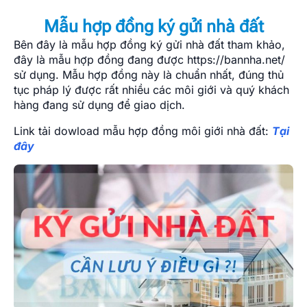
Mẫu hợp đồng ký gửi nhà đất
Bên đây là mẫu hợp đồng ký gửi nhà đất tham khảo,
đây là mẫu hợp đồng đang được https://bannha.net/
sử dụng. Mẫu hợp đồng này là chuẩn nhất, đúng thủ
tục pháp lý được rất nhiều các môi giới và quý khách
hàng đang sử dụng để giao dịch.
Link tải dowload mẫu hợp đồng môi giới nhà đất:
Tại
đây