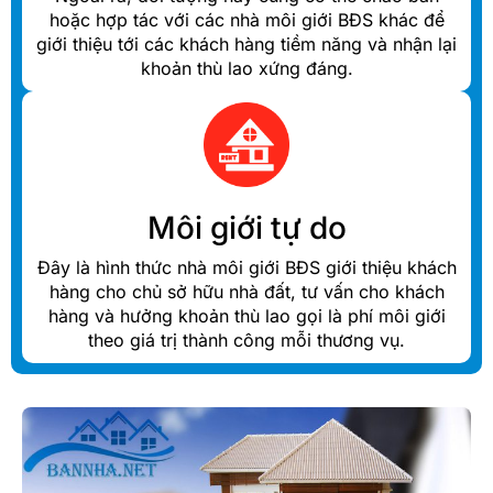
hoặc hợp tác với các nhà môi giới BĐS khác để
giới thiệu tới các khách hàng tiềm năng và nhận lại
khoản thù lao xứng đáng.
Môi giới tự do
Đây là hình thức nhà môi giới BĐS giới thiệu khách
hàng cho chủ sở hữu nhà đất, tư vấn cho khách
hàng và hưởng khoản thù lao gọi là phí môi giới
theo giá trị thành công mỗi thương vụ.