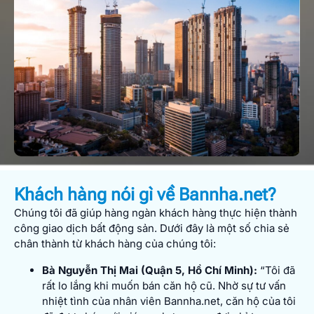
Khách hàng nói gì về Bannha.net?
Chúng tôi đã giúp hàng ngàn khách hàng thực hiện thành
công giao dịch bất động sản. Dưới đây là một số chia sẻ
chân thành từ khách hàng của chúng tôi:
Bà Nguyễn Thị Mai (Quận 5, Hồ Chí Minh):
“Tôi đã
rất lo lắng khi muốn bán căn hộ cũ. Nhờ sự tư vấn
nhiệt tình của nhân viên Bannha.net, căn hộ của tôi