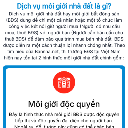
Dịch vụ môi giới nhà đất là gì?
Dịch vụ môi giới nhà đất hay môi giới bất động sản
(BĐS) dùng để chỉ một cá nhân hoặc một tổ chức làm
công việc kết nối giữ người mua (Người có nhu cầu
mua, thuê BĐS) với người bán (Người cần bán cần cho
thuê BĐS) để đảm bảo quá trình mua bán nhà đất, BĐS
được diễn ra một cách thuận lợi nhanh chóng nhất. Theo
tìm hiểu của Bannha.net, thị trường BĐS tại Việt Nam
hiện nay tồn tại 2 hình thức môi giới nhà đất chính gồm:
Môi giới độc quyền
Đây là hình thức nhà môi giới BĐS được độc quyền
tiếp thị và độc quyền đại diện cho người bán.
Ngoài ra, đối tượng này cũng có thể chào bán