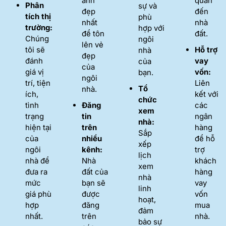
ảnh
quan
Phân
sự và
đẹp
đến
tích thị
phù
nhất
nhà
trường:
hợp với
để tôn
đất.
Chúng
ngôi
lên vẻ
tôi sẽ
Hỗ trợ
nhà
đẹp
đánh
vay
của
của
giá vị
vốn:
bạn.
ngôi
trí, tiện
Liên
Tổ
nhà.
ích,
kết với
chức
tình
Đăng
các
xem
trạng
tin
ngân
nhà:
hiện tại
trên
hàng
Sắp
của
nhiều
để hỗ
xếp
ngôi
kênh:
trợ
lịch
nhà để
Nhà
khách
xem
đưa ra
đất của
hàng
nhà
mức
bạn sẽ
vay
linh
giá phù
được
vốn
hoạt,
hợp
đăng
mua
đảm
nhất.
trên
nhà.
bảo sự