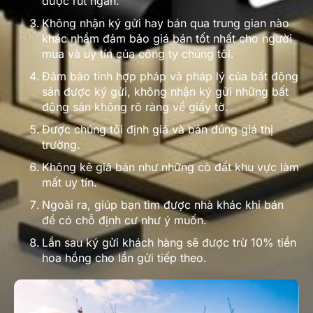
được rút ngắn.
Không nhận ký gửi hay bán qua trung gian nào
khác nhầm đảm bảo giá bán tốt nhất cho người
mua và uy tín của công ty chúng tôi.
Đảm bảo tính hợp pháp và pháp lý của bất động
sản được ký gửi, không nhận ký gửi những bất
động sản không rõ ràng về giấy tờ.
Được chúng tôi định giá và bán đúng giá thị
trường.
Không kê giá bán như những cò đất khu vực làm
mất uy tín.
Ngoài ra, giúp bạn tìm được nhà khác khi bán
để có chỗ định cư như ý muốn.
Lần sau ký gửi khách hàng sẽ được trừ 10% tiền
hoa hồng cho lần gửi tiếp theo.