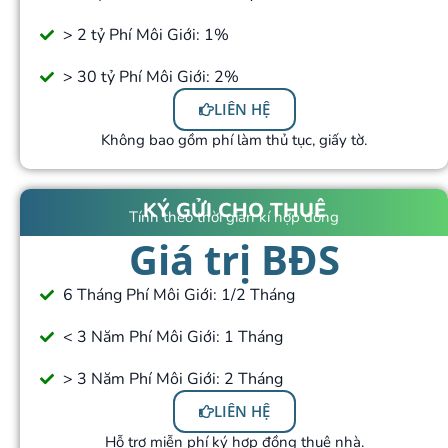
> 2 tỷ Phí Môi Giới: 1%
> 30 tỷ Phí Môi Giới: 2%
LIÊN HỆ
Không bao gồm phí làm thủ tục, giấy tờ.
KÝ GỬI CHO THUÊ
Tính theo thời gian kí hợp đồng
Giá trị BĐS
6 Tháng Phí Môi Giới: 1/2 Tháng
< 3 Năm Phí Môi Giới: 1 Tháng
> 3 Năm Phí Môi Giới: 2 Tháng
LIÊN HỆ
Hỗ trợ miễn phí ký hợp đồng thuê nhà.