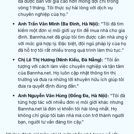
đã được bán với giá cao hơn mong đợi chỉ trong
vòng 1 tháng. Tôi thực sự hài lòng với dịch vụ
chuyên nghiệp của họ.”
Anh Trần Văn Minh (Ba Đình, Hà Nội):
“Tôi đã tìm
kiếm một đơn vị môi giới uy tín để mua nhà cho gia
đình. Bannha.net đã giúp tôi tìm được căn nhà ưng ý
với mức giá hợp lý. Đặc biệt, đội ngũ pháp lý của họ
đã hỗ trợ tôi rất nhiều trong quá trình làm thủ tục.”
Chị Lê Thị Hương (Ninh Kiều, Đà Nẵng):
“Tôi ấn
tượng với cách làm việc chuyên nghiệp và tận tâm
của Bannha.net. Họ luôn cập nhật thông tin thị
trường và đưa ra những lời khuyên hữu ích giúp tôi
đưa ra quyết định đúng đắn.”
Anh Nguyễn Văn Hùng (Đống Đa, Hà Nội):
“Tôi đã
từng hợp tác với nhiều đơn vị môi giới khác nhưng
Bannha.net là đơn vị khiến tôi hài lòng nhất. Họ
không chỉ giúp tôi bán nhà mà còn trở thành người
bạn, người tư vấn đáng tin cậy.”