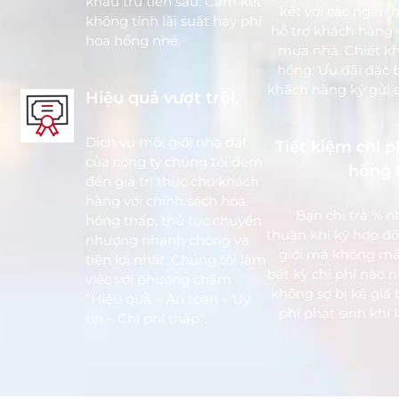
khấu trừ tiền sau. Cam kết
kết với các ngân 
không tính lãi suất hay phí
hỗ trợ khách hàng 
hoa hồng nhé.
mua nhà. Chiết k
hồng: Ưu đãi đặc b
khách hàng ký gửi d
Hiệu quả vượt trội.
Dịch vụ môi giới nhà đất
Tiết kiệm chi p
của công ty chúng tôi đem
hồng t
đến giá trị thực cho khách
hàng với chính sách hoa
Bạn chỉ trả % n
hồng thấp, thủ tục chuyển
thuận khi ký hợp đ
nhượng nhanh chóng và
giới mà không m
tiện lợi nhất. Chúng tôi làm
bất kỳ chi phí nào 
việc với phương châm
không sợ bị kê giá 
“Hiệu quả – An toàn – Uy
phí phát sinh khi 
tín – Chi phí thấp”.