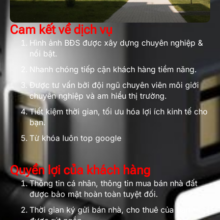
Cam kết về dịch vụ
Hình ảnh BĐS được xây dựng chuyên nghiệp &
nổi bật.
Nhanh chóng tiếp cận khách hàng tiềm năng.
Được tư vấn bởi đội ngũ chuyên viên môi giới
chuyên nghiệp và am hiểu thị trường.
Tiết kiệm thời gian, tối ưu hóa lợi ích kinh tế cho
bạn.
Từ khóa luôn top google
Quyền lợi của khách hàng
Thông tin cá nhân, thông tin mua bán nhà đất
được bảo mật hoàn toàn tuyệt đối.
Thời gian ký gửi bán nhà, cho thuê của bạn