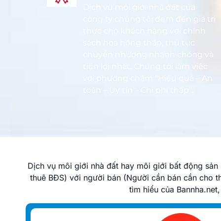
Dịch vụ môi giới nhà đất của
công ty chúng tôi đem đến giá trị
thực cho khách hàng với chính
sách hoa hồng thấp, thủ tục
chuyển nhượng nhanh chóng và
tiện lợi nhất. Chúng tôi làm việc
với phương châm “Hiệu quả – An
toàn – Uy tín – Chi phí thấp”.
Dịch vụ môi giới nhà đất hay môi giới bất động sả
thuê BĐS) với người bán (Người cần bán cần cho t
tìm hiểu của Bannha.net,