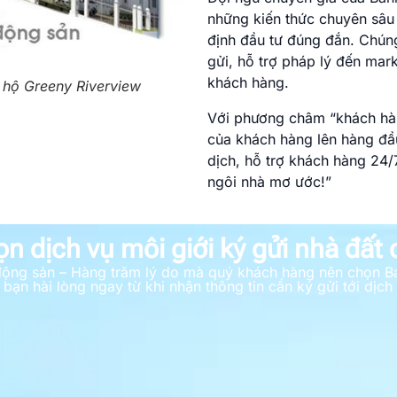
những kiến thức chuyên sâu 
định đầu tư đúng đắn. Chúng
gửi, hỗ trợ pháp lý đến mar
khách hàng.
n hộ Greeny Riverview
Với phương châm “khách hàng
của khách hàng lên hàng đầ
dịch, hỗ trợ khách hàng 24
ngôi nhà mơ ước!”
ọn dịch vụ môi giới ký gửi nhà đất
t động sản – Hàng trăm lý do mà quý khách hàng nên chọn B
bạn hài lòng ngay từ khi nhận thông tin cần ký gửi tới dịch