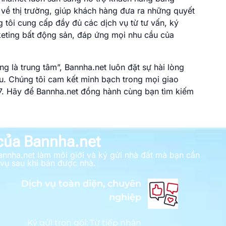
về thị trường, giúp khách hàng đưa ra những quyết
 tôi cung cấp đầy đủ các dịch vụ từ tư vấn, ký
keting bất động sản, đáp ứng mọi nhu cầu của
 là trung tâm”, Bannha.net luôn đặt sự hài lòng
u. Chúng tôi cam kết minh bạch trong mọi giao
/7. Hãy để Bannha.net đồng hành cùng bạn tìm kiếm
 của Bannha.net
annha.net làm môi giới và ký gửi nhà đất mà bạn cần
 vụ sau khi bán được nhà.
Dịch vụ toàn diện, chuyên
nghiệp
Ký gửi trọn gói: Từ tiếp nhận