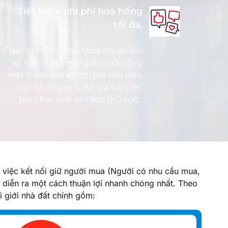
Tiết kiệm chi phí hoa hồng
tối đa.
Bạn chỉ trả % như thỏa thuận khi
ký hợp đồng môi giới mà không
mất thêm bất kỳ chi phí nào nữa.
bạn không sợ bị kê giá bán, chi
phí phát sinh khi làm thủ tục…
 việc kết nối giữ người mua (Người có nhu cầu mua,
diễn ra một cách thuận lợi nhanh chóng nhất. Theo
i giới nhà đất chính gồm: