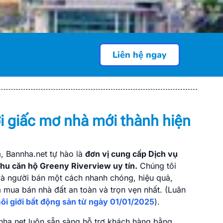
Liên hệ ngay
 căn hộ Greeny
H)
i giấc mơ nhà mới thành hiện
nhà đất, văn phòng,... uy tín tại
, Bannha.net tự hào là
đơn vị cung cấp Dịch vụ
 nối tin cậy cho hàng triệu người
 Khu căn hộ Greeny Riverview uy tín.
Chúng tôi
t động sản minh bạch và sôi động.
và người bán một cách nhanh chóng, hiệu quả,
 mua bán nhà đất an toàn và trọn vẹn nhất. (Luân
ôi giới bất động sản từ ngày 01/01/2025
).
nha.net luôn sẵn sàng hỗ trợ khách hàng bằng