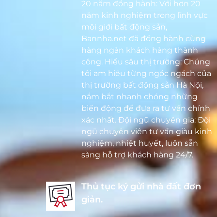
20 năm đồng hành: Với hơn 20
năm kinh nghiệm trong lĩnh vực
môi giới bất động sản,
Bannha.net đã đồng hành cùng
hàng ngàn khách hàng thành
công. Hiểu sâu thị trường: Chúng
tôi am hiểu từng ngóc ngách của
thị trường bất động sản Hà Nội,
nắm bắt nhanh chóng những
biến động để đưa ra tư vấn chính
xác nhất. Đội ngũ chuyên gia: Đội
ngũ chuyên viên tư vấn giàu kinh
nghiệm, nhiệt huyết, luôn sẵn
sàng hỗ trợ khách hàng 24/7.
Thủ tục ký gửi nhà đất đơn
giản.