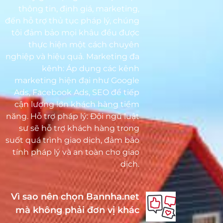
thông tin, định giá, marketing,
đến hỗ trợ thủ tục pháp lý, chúng
tôi đảm bảo mọi khâu đều được
thực hiện một cách chuyên
nghiệp và hiệu quả. Marketing đa
kênh: Áp dụng các kênh
marketing hiện đại như Google
Ads, Facebook Ads, SEO để tiếp
cận lượng lớn khách hàng tiềm
năng. Hỗ trợ pháp lý: Đội ngũ luật
sư sẽ hỗ trợ khách hàng trong
suốt quá trình giao dịch, đảm bảo
tính pháp lý và an toàn cho giao
dịch.
Vì sao nên chọn Bannha.net
mà không phải đơn vị khác