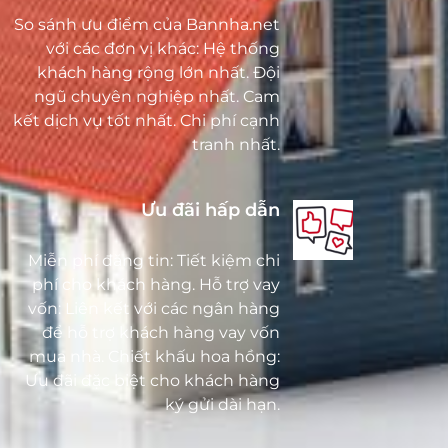
So sánh ưu điểm của Bannha.net
với các đơn vị khác: Hệ thống
khách hàng rộng lớn nhất. Đội
ngũ chuyên nghiệp nhất. Cam
kết dịch vụ tốt nhất. Chi phí cạnh
tranh nhất.
Ưu đãi hấp dẫn
Miễn phí đăng tin: Tiết kiệm chi
phí cho khách hàng. Hỗ trợ vay
vốn: Liên kết với các ngân hàng
để hỗ trợ khách hàng vay vốn
mua nhà. Chiết khấu hoa hồng:
Ưu đãi đặc biệt cho khách hàng
ký gửi dài hạn.