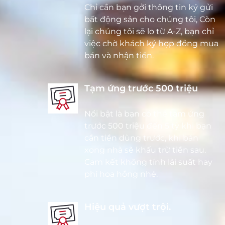
Chỉ cần bạn gởi thông tin ký gửi
bất động sản cho chúng tôi, Còn
lại chúng tôi sẽ lo từ A-Z, bạn chỉ
việc chờ khách ký hợp đồng mua
bán và nhận tiền.
Tạm ứng trước 500 triệu
Nổi bật là bạn có thể tạm ứng
trước 500 triệu đến 5 tỷ khi bạn
cần tiền dùng trước, khi bán
xong nhà sẽ khấu trừ tiền sau.
Cam kết không tính lãi suất hay
phí hoa hồng nhé.
Hiệu quả vượt trội.