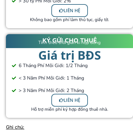
> 30 tỷ Phí Môi Giới: 2%
LIÊN HỆ
Không bao gồm phí làm thủ tục, giấy tờ.
KÝ GỬI CHO THUÊ
Tính theo thời gian kí hợp đồng
Giá trị BĐS
6 Tháng Phí Môi Giới: 1/2 Tháng
< 3 Năm Phí Môi Giới: 1 Tháng
> 3 Năm Phí Môi Giới: 2 Tháng
LIÊN HỆ
Hỗ trợ miễn phí ký hợp đồng thuê nhà.
Ghi chú: