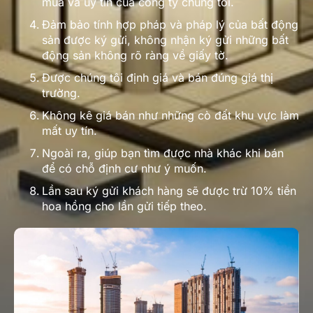
mua và uy tín của công ty chúng tôi.
Đảm bảo tính hợp pháp và pháp lý của bất động
sản được ký gửi, không nhận ký gửi những bất
động sản không rõ ràng về giấy tờ.
Được chúng tôi định giá và bán đúng giá thị
trường.
Không kê giá bán như những cò đất khu vực làm
mất uy tín.
Ngoài ra, giúp bạn tìm được nhà khác khi bán
để có chỗ định cư như ý muốn.
Lần sau ký gửi khách hàng sẽ được trừ 10% tiền
hoa hồng cho lần gửi tiếp theo.