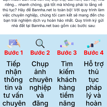
riêng… nhanh chóng, giá tốt mà không phải lo lắng về
thủ tục? Hãy để Bannha.net lo toàn bộ! Với quy trình làm
việc chuyên nghiệp, chúng tôi cam kết sẽ mang đến cho
bạn trải nghiệm dịch vụ hoàn hảo nhất. Quy trình ký gửi
nhà đất tại Bannha.net bao gồm các bước sau:
Bước 1
Bước 2
Bước 3
Bước 4
Tiếp
Chụp
Tìm
Hỗ trợ
nhận
ảnh
kiếm
thủ
thông
chuyên
khách
tục
tin và
nghiệp
hàng
pháp
tư vấn
và
tiềm
lý và
chuyên
đăng
năng
hoàn