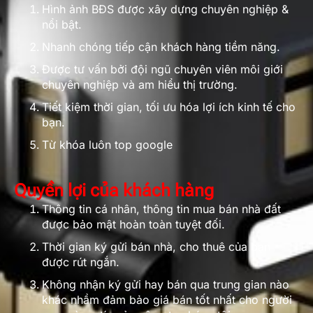
Hình ảnh BĐS được xây dựng chuyên nghiệp &
nổi bật.
Nhanh chóng tiếp cận khách hàng tiềm năng.
Được tư vấn bởi đội ngũ chuyên viên môi giới
chuyên nghiệp và am hiểu thị trường.
Tiết kiệm thời gian, tối ưu hóa lợi ích kinh tế cho
bạn.
Từ khóa luôn top google
Quyền lợi của khách hàng
Thông tin cá nhân, thông tin mua bán nhà đất
được bảo mật hoàn toàn tuyệt đối.
Thời gian ký gửi bán nhà, cho thuê của bạn
được rút ngắn.
Không nhận ký gửi hay bán qua trung gian nào
khác nhầm đảm bảo giá bán tốt nhất cho người