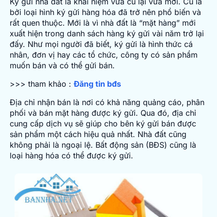
Ký gửi nhà đất là khái niệm vừa cũ lại vừa mới. Cũ là
bởi loại hình ký gửi hàng hóa đã trở nên phổ biến và
rất quen thuộc. Mới là vì nhà đất là “mặt hàng” mới
xuất hiện trong danh sách hàng ký gửi vài năm trở lại
đấy. Như mọi người đã biết, ký gửi là hình thức cá
nhân, đơn vị hay các tổ chức, công ty có sản phẩm
muốn bán và có thể gửi bán.
>>> tham khảo :
Đăng tin bđs
Địa chỉ nhận bán là nơi có khả năng quảng cáo, phân
phối và bán mặt hàng được ký gửi. Qua đó, địa chỉ
cung cấp dịch vụ sẽ giúp cho bên ký gửi bán được
sản phẩm một cách hiệu quả nhất. Nhà đất cũng
không phải là ngoại lệ. Bất động sản (BĐS) cũng là
loại hàng hóa có thể được ký gửi.