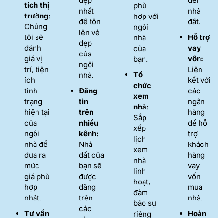
đẹp
đến
tích thị
phù
nhất
nhà
trường:
hợp với
để tôn
đất.
Chúng
ngôi
lên vẻ
tôi sẽ
Hỗ trợ
nhà
đẹp
đánh
vay
của
của
giá vị
vốn:
bạn.
ngôi
trí, tiện
Liên
Tổ
nhà.
ích,
kết với
chức
tình
Đăng
các
xem
trạng
tin
ngân
nhà:
hiện tại
trên
hàng
Sắp
của
nhiều
để hỗ
xếp
ngôi
kênh:
trợ
lịch
nhà để
Nhà
khách
xem
đưa ra
đất của
hàng
nhà
mức
bạn sẽ
vay
linh
giá phù
được
vốn
hoạt,
hợp
đăng
mua
đảm
nhất.
trên
nhà.
bảo sự
các
Tư vấn
Hoàn
riêng