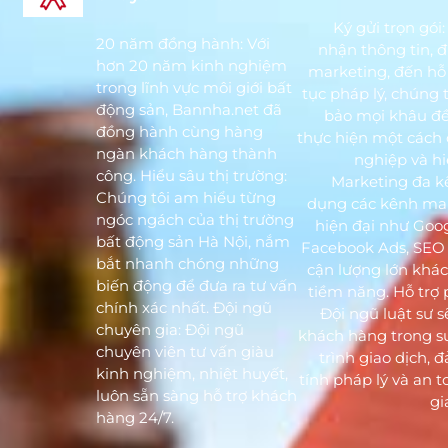
Ký gửi trọn gói:
20 năm đồng hành: Với
nhận thông tin, đ
hơn 20 năm kinh nghiệm
marketing, đến hỗ 
trong lĩnh vực môi giới bất
tục pháp lý, chúng 
động sản, Bannha.net đã
bảo mọi khâu đ
đồng hành cùng hàng
thực hiện một cách
ngàn khách hàng thành
nghiệp và hi
công. Hiểu sâu thị trường:
Marketing đa k
Chúng tôi am hiểu từng
dụng các kênh ma
ngóc ngách của thị trường
hiện đại như Goog
bất động sản Hà Nội, nắm
Facebook Ads, SEO 
bắt nhanh chóng những
cận lượng lớn khá
biến động để đưa ra tư vấn
tiềm năng. Hỗ trợ 
chính xác nhất. Đội ngũ
Đội ngũ luật sư s
chuyên gia: Đội ngũ
khách hàng trong s
chuyên viên tư vấn giàu
trình giao dịch, 
kinh nghiệm, nhiệt huyết,
tính pháp lý và an 
luôn sẵn sàng hỗ trợ khách
gi
hàng 24/7.