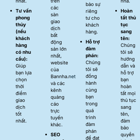
nhất.
trên
nhà.
bảo sự
các
Tư vấn
Hoàn
riêng
sàn
phong
tất thủ
tư cho
giao
thủy
tục
khách
dịch
(nếu
sang
hàng.
bất
khách
tên:
Hỗ trợ
động
hàng
Chúng
đàm
sản lớn
có nhu
tôi sẽ
phán:
nhất,
cầu):
hướng
Chúng
website
Giúp
dẫn và
tôi sẽ
của
bạn lựa
hỗ trợ
đồng
Bannha.net
chọn
bạn
hành
và các
thời
hoàn
cùng
kênh
điểm
tất mọi
bạn
quảng
giao
thủ tục
trong
cáo
dịch
sang
quá
trực
tốt
tên,
trình
tuyến
nhất.
đảm
đàm
khác.
bảo
phán
SEO
quyền
để đạt