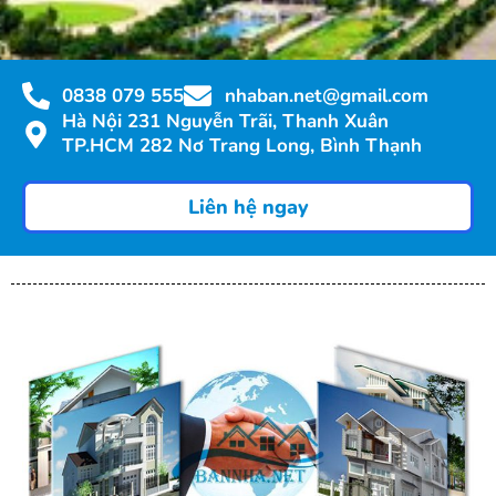
Dịch vụ môi giới ký gửi nhà đất tại Khu
0838 079 555
nhaban.net@gmail.com
Hà Nội 231 Nguyễn Trãi, Thanh Xuân
phức hợp The CBD Premium Home
TP.HCM 282 Nơ Trang Long, Bình Thạnh
(UY TÍN, PHÍ RẺ, BÁN NHANH)
Liên hệ ngay
Bất Động Sản Bannha.net là nền tảng đăng tin mua bán, cho thuê
và ký gửi bất động sản, nhà đất, văn phòng,... uy tín tại Việt Nam,
hoạt động từ năm 2005. Với hơn 20 năm phát triển, Bannha.net
đã trở thành cầu nối tin cậy cho hàng triệu người mua – bán, thuê
– cho thuê nhà đất trên khắp Việt Nam, góp phần thúc đẩy thị
trường bất động sản minh bạch và sôi động.
Liên hệ ngay