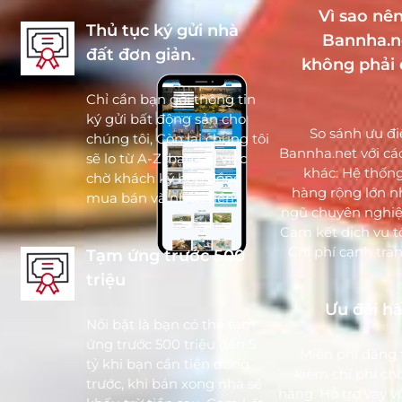
Vì sao nê
Thủ tục ký gửi nhà
Bannha.n
đất đơn giản.
không phải 
Chỉ cần bạn gởi thông tin
ký gửi bất động sản cho
So sánh ưu đ
chúng tôi, Còn lại chúng tôi
Bannha.net với các
sẽ lo từ A-Z, bạn chỉ việc
khác: Hệ thốn
chờ khách ký hợp đồng
hàng rộng lớn nh
mua bán và nhận tiền.
ngũ chuyên nghiệ
Cam kết dịch vụ tố
Chi phí cạnh tra
Tạm ứng trước 500
triệu
Ưu đãi h
Nổi bật là bạn có thể tạm
ứng trước 500 triệu đến 5
Miễn phí đăng t
tỷ khi bạn cần tiền dùng
kiệm chi phí ch
trước, khi bán xong nhà sẽ
hàng. Hỗ trợ vay v