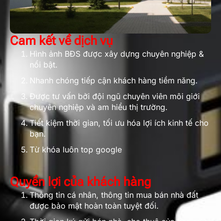
Cam kết về dịch vụ
Hình ảnh BĐS được xây dựng chuyên nghiệp &
nổi bật.
Nhanh chóng tiếp cận khách hàng tiềm năng.
Được tư vấn bởi đội ngũ chuyên viên môi giới
chuyên nghiệp và am hiểu thị trường.
Tiết kiệm thời gian, tối ưu hóa lợi ích kinh tế cho
bạn.
Từ khóa luôn top google
Quyền lợi của khách hàng
Thông tin cá nhân, thông tin mua bán nhà đất
được bảo mật hoàn toàn tuyệt đối.