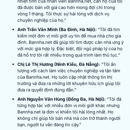
nhiệt tình của nhân viên Bannha.net, căn hộ của tôi
đã được bán với giá cao hơn mong đợi chỉ trong
vòng 1 tháng. Tôi thực sự hài lòng với dịch vụ
chuyên nghiệp của họ.”
Anh Trần Văn Minh (Ba Đình, Hà Nội):
“Tôi đã tìm
kiếm một đơn vị môi giới uy tín để mua nhà cho gia
đình. Bannha.net đã giúp tôi tìm được căn nhà ưng ý
với mức giá hợp lý. Đặc biệt, đội ngũ pháp lý của họ
đã hỗ trợ tôi rất nhiều trong quá trình làm thủ tục.”
Chị Lê Thị Hương (Ninh Kiều, Đà Nẵng):
“Tôi ấn
tượng với cách làm việc chuyên nghiệp và tận tâm
của Bannha.net. Họ luôn cập nhật thông tin thị
trường và đưa ra những lời khuyên hữu ích giúp tôi
đưa ra quyết định đúng đắn.”
Anh Nguyễn Văn Hùng (Đống Đa, Hà Nội):
“Tôi đã
từng hợp tác với nhiều đơn vị môi giới khác nhưng
Bannha.net là đơn vị khiến tôi hài lòng nhất. Họ
không chỉ giúp tôi bán nhà mà còn trở thành người
bạn, người tư vấn đáng tin cậy.”