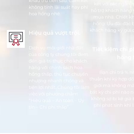
khấu trừ tiền sau. Cam kết
kết với các ngân 
không tính lãi suất hay phí
hỗ trợ khách hàng 
hoa hồng nhé.
mua nhà. Chiết k
hồng: Ưu đãi đặc b
khách hàng ký gửi d
Hiệu quả vượt trội.
Dịch vụ môi giới nhà đất
Tiết kiệm chi p
của công ty chúng tôi đem
hồng t
đến giá trị thực cho khách
hàng với chính sách hoa
Bạn chỉ trả % n
hồng thấp, thủ tục chuyển
thuận khi ký hợp đ
nhượng nhanh chóng và
giới mà không m
tiện lợi nhất. Chúng tôi làm
bất kỳ chi phí nào 
việc với phương châm
không sợ bị kê giá 
“Hiệu quả – An toàn – Uy
phí phát sinh khi 
tín – Chi phí thấp”.