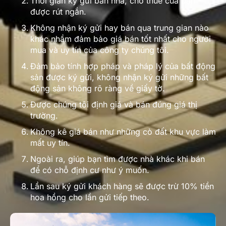
Thời gian ký gửi bán nhà, cho thuê của bạn
được rút ngắn.
Không nhận ký gửi hay bán qua trung gian nào
khác nhầm đảm bảo giá bán tốt nhất cho người
mua và uy tín của công ty chúng tôi.
Đảm bảo tính hợp pháp và pháp lý của bất động
sản được ký gửi, không nhận ký gửi những bất
động sản không rõ ràng về giấy tờ.
Được chúng tôi định giá và bán đúng giá thị
trường.
Không kê giá bán như những cò đất khu vực làm
mất uy tín.
Ngoài ra, giúp bạn tìm được nhà khác khi bán
để có chỗ định cư như ý muốn.
Lần sau ký gửi khách hàng sẽ được trừ 10% tiền
hoa hồng cho lần gửi tiếp theo.