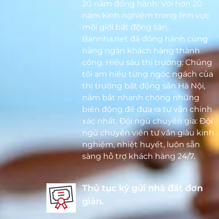
20 năm đồng hành: Với hơn 20
năm kinh nghiệm trong lĩnh vực
môi giới bất động sản,
Bannha.net đã đồng hành cùng
hàng ngàn khách hàng thành
công. Hiểu sâu thị trường: Chúng
tôi am hiểu từng ngóc ngách của
thị trường bất động sản Hà Nội,
nắm bắt nhanh chóng những
biến động để đưa ra tư vấn chính
xác nhất. Đội ngũ chuyên gia: Đội
ngũ chuyên viên tư vấn giàu kinh
nghiệm, nhiệt huyết, luôn sẵn
sàng hỗ trợ khách hàng 24/7.
Thủ tục ký gửi nhà đất đơn
giản.