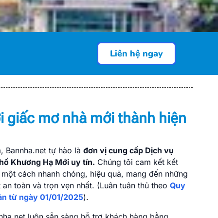
Liên hệ ngay
ố Khương Hạ Mới
H)
i giấc mơ nhà mới thành hiện
nhà đất, văn phòng,... uy tín tại
 nối tin cậy cho hàng triệu người
t động sản minh bạch và sôi động.
, Bannha.net tự hào là
đơn vị cung cấp Dịch vụ
 Phố Khương Hạ Mới uy tín.
Chúng tôi cam kết kết
 một cách nhanh chóng, hiệu quả, mang đến những
 an toàn và trọn vẹn nhất. (Luân tuân thủ theo
Quy
sản từ ngày 01/01/2025
).
nha.net luôn sẵn sàng hỗ trợ khách hàng bằng