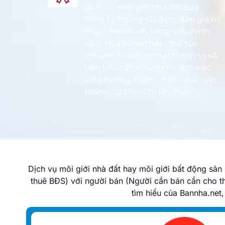
Dịch vụ môi giới nhà đất của
công ty chúng tôi đem đến giá trị
thực cho khách hàng với chính
sách hoa hồng thấp, thủ tục
chuyển nhượng nhanh chóng và
tiện lợi nhất. Chúng tôi làm việc
với phương châm “Hiệu quả – An
toàn – Uy tín – Chi phí thấp”.
Dịch vụ môi giới nhà đất hay môi giới bất động sả
thuê BĐS) với người bán (Người cần bán cần cho t
tìm hiểu của Bannha.net,