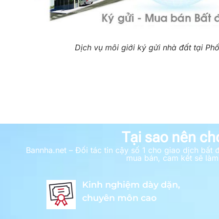
Dịch vụ môi giới ký gửi nhà đất tại P
Tại sao nên ch
Bannha.net – Đối tác tin cậy số 1 cho giao dịch bấ
mua bán, cam kết sẽ làm 
Kinh nghiệm dày dặn,
chuyên môn cao