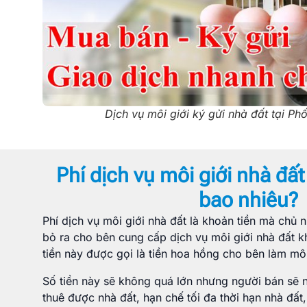
Dịch vụ môi giới ký gửi nhà đất tại P
Phí dịch vụ môi giới nhà đất
bao nhiêu?
Phí dịch vụ môi giới nhà đất là khoản tiền mà chủ 
bỏ ra cho bên cung cấp dịch vụ môi giới nhà đất k
tiền này được gọi là tiền hoa hồng cho bên làm môi
Số tiền này sẽ không quá lớn nhưng người bán sẽ
thuê được nhà đất, hạn chế tối đa thời hạn nhà đấ