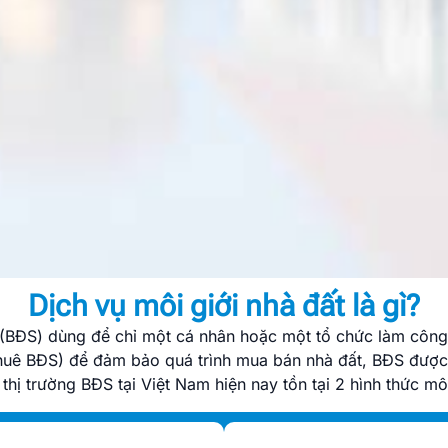
Dịch vụ môi giới nhà đất là gì?
n (BĐS) dùng để chỉ một cá nhân hoặc một tổ chức làm công
huê BĐS) để đảm bảo quá trình mua bán nhà đất, BĐS được 
 thị trường BĐS tại Việt Nam hiện nay tồn tại 2 hình thức mô