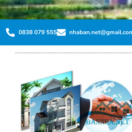
0838 079 555
nhaban.net@gmail.co
Dịch vụ môi gi
(
Bất Động Sản Bannha.net là nền t
Việt Nam, hoạt động từ năm 2005.
mua – bán, thuê – cho thuê nhà đ