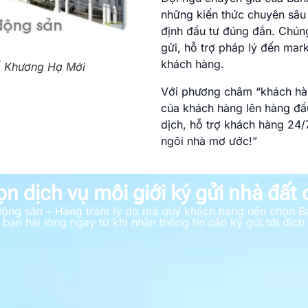
những kiến thức chuyên sâu 
định đầu tư đúng đắn. Chúng
gửi, hỗ trợ pháp lý đến mar
khách hàng.
hố Khương Hạ Mới
Với phương châm “khách hàng
của khách hàng lên hàng đầ
dịch, hỗ trợ khách hàng 24
ngôi nhà mơ ước!”
ọn dịch vụ môi giới ký gửi nhà đất
t động sản – Hàng trăm lý do mà quý khách hàng nên chọn B
bạn hài lòng ngay từ khi nhận thông tin cần ký gửi tới dịch