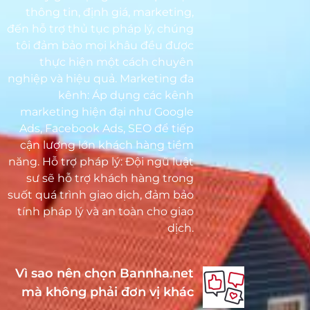
thông tin, định giá, marketing,
đến hỗ trợ thủ tục pháp lý, chúng
tôi đảm bảo mọi khâu đều được
thực hiện một cách chuyên
nghiệp và hiệu quả. Marketing đa
kênh: Áp dụng các kênh
marketing hiện đại như Google
Ads, Facebook Ads, SEO để tiếp
cận lượng lớn khách hàng tiềm
năng. Hỗ trợ pháp lý: Đội ngũ luật
sư sẽ hỗ trợ khách hàng trong
suốt quá trình giao dịch, đảm bảo
tính pháp lý và an toàn cho giao
dịch.
Vì sao nên chọn Bannha.net
mà không phải đơn vị khác