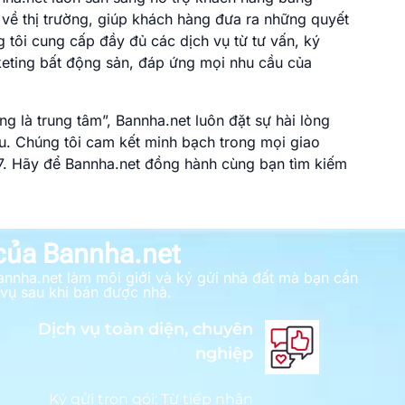
về thị trường, giúp khách hàng đưa ra những quyết
 tôi cung cấp đầy đủ các dịch vụ từ tư vấn, ký
keting bất động sản, đáp ứng mọi nhu cầu của
 là trung tâm”, Bannha.net luôn đặt sự hài lòng
u. Chúng tôi cam kết minh bạch trong mọi giao
/7. Hãy để Bannha.net đồng hành cùng bạn tìm kiếm
 của Bannha.net
annha.net làm môi giới và ký gửi nhà đất mà bạn cần
 vụ sau khi bán được nhà.
Dịch vụ toàn diện, chuyên
nghiệp
Ký gửi trọn gói: Từ tiếp nhận