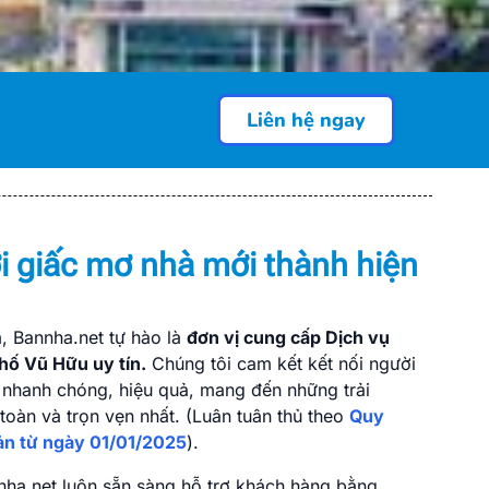
Liên hệ ngay
 Phố Vũ Hữu
H)
i giấc mơ nhà mới thành hiện
nhà đất, văn phòng,... uy tín tại
 nối tin cậy cho hàng triệu người
t động sản minh bạch và sôi động.
, Bannha.net tự hào là
đơn vị cung cấp Dịch vụ
Phố Vũ Hữu uy tín.
Chúng tôi cam kết kết nối người
nhanh chóng, hiệu quả, mang đến những trải
oàn và trọn vẹn nhất. (Luân tuân thủ theo
Quy
sản từ ngày 01/01/2025
).
nha.net luôn sẵn sàng hỗ trợ khách hàng bằng