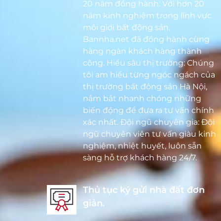
20 năm đồng hành: Với hơn 20
năm kinh nghiệm trong lĩnh vực
môi giới bất động sản,
Bannha.net đã đồng hành cùng
hàng ngàn khách hàng thành
công. Hiểu sâu thị trường: Chúng
tôi am hiểu từng ngóc ngách của
thị trường bất động sản Hà Nội,
nắm bắt nhanh chóng những
biến động để đưa ra tư vấn chính
xác nhất. Đội ngũ chuyên gia: Đội
ngũ chuyên viên tư vấn giàu kinh
nghiệm, nhiệt huyết, luôn sẵn
sàng hỗ trợ khách hàng 24/7.
Thủ tục ký gửi nhà đất đơn
giản.