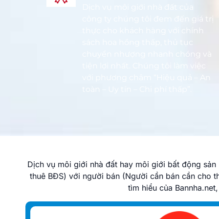
Dịch vụ môi giới nhà đất của
công ty chúng tôi đem đến giá trị
thực cho khách hàng với chính
sách hoa hồng thấp, thủ tục
chuyển nhượng nhanh chóng và
tiện lợi nhất. Chúng tôi làm việc
với phương châm “Hiệu quả – An
toàn – Uy tín – Chi phí thấp”.
Dịch vụ môi giới nhà đất hay môi giới bất động sả
thuê BĐS) với người bán (Người cần bán cần cho t
tìm hiểu của Bannha.net,