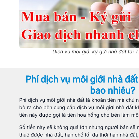
Dịch vụ môi giới ký gửi nhà đất tại 
Phí dịch vụ môi giới nhà đất
bao nhiêu?
Phí dịch vụ môi giới nhà đất là khoản tiền mà chủ 
bỏ ra cho bên cung cấp dịch vụ môi giới nhà đất k
tiền này được gọi là tiền hoa hồng cho bên làm môi
Số tiền này sẽ không quá lớn nhưng người bán sẽ
thuê được nhà đất, hạn chế tối đa thời hạn nhà đấ