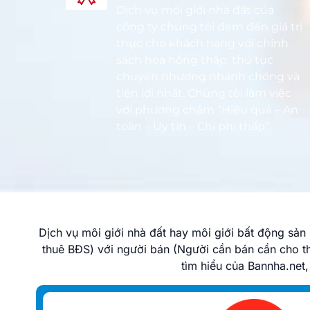
Dịch vụ môi giới nhà đất của
công ty chúng tôi đem đến giá trị
thực cho khách hàng với chính
sách hoa hồng thấp, thủ tục
chuyển nhượng nhanh chóng và
tiện lợi nhất. Chúng tôi làm việc
với phương châm “Hiệu quả – An
toàn – Uy tín – Chi phí thấp”.
Dịch vụ môi giới nhà đất hay môi giới bất động sả
thuê BĐS) với người bán (Người cần bán cần cho t
tìm hiểu của Bannha.net,