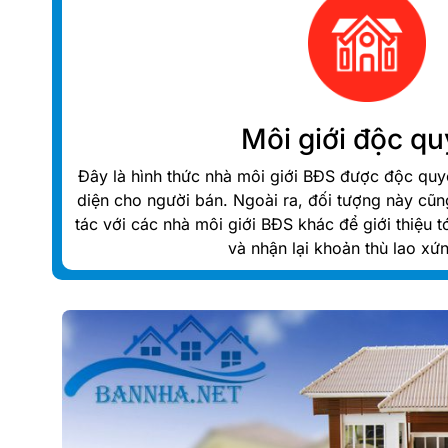
Môi giới độc q
Đây là hình thức nhà môi giới BĐS được độc quyề
diện cho người bán. Ngoài ra, đối tượng này cũ
tác với các nhà môi giới BĐS khác để giới thiệu 
và nhận lại khoản thù lao xứ