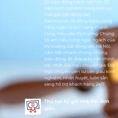
20 năm đồng hành: Với hơn 20
năm kinh nghiệm trong lĩnh vực
môi giới bất động sản,
Bannha.net đã đồng hành cùng
hàng ngàn khách hàng thành
công. Hiểu sâu thị trường: Chúng
tôi am hiểu từng ngóc ngách của
thị trường bất động sản Hà Nội,
nắm bắt nhanh chóng những
biến động để đưa ra tư vấn chính
xác nhất. Đội ngũ chuyên gia: Đội
ngũ chuyên viên tư vấn giàu kinh
nghiệm, nhiệt huyết, luôn sẵn
sàng hỗ trợ khách hàng 24/7.
Thủ tục ký gửi nhà đất đơn
giản.