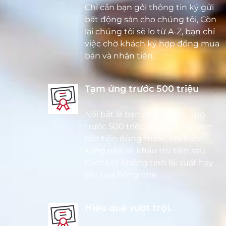
Chỉ cần bạn gởi thông tin ký gửi
bất động sản cho chúng tôi, Còn
lại chúng tôi sẽ lo từ A-Z, bạn chỉ
việc chờ khách ký hợp đồng mua
bán và nhận tiền.
Tạm ứng trước 500 triệu
Nổi bật là bạn có thể tạm ứng
trước 500 triệu đến 5 tỷ khi bạn
cần tiền dùng trước, khi bán
xong nhà sẽ khấu trừ tiền sau.
Cam kết không tính lãi suất hay
phí hoa hồng nhé.
Hiệu quả vượt trội.