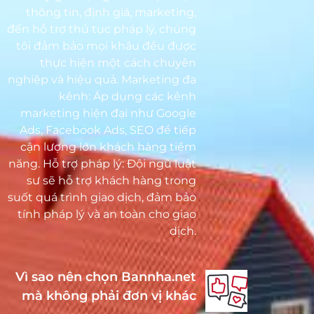
thông tin, định giá, marketing,
đến hỗ trợ thủ tục pháp lý, chúng
tôi đảm bảo mọi khâu đều được
thực hiện một cách chuyên
nghiệp và hiệu quả. Marketing đa
kênh: Áp dụng các kênh
marketing hiện đại như Google
Ads, Facebook Ads, SEO để tiếp
cận lượng lớn khách hàng tiềm
năng. Hỗ trợ pháp lý: Đội ngũ luật
sư sẽ hỗ trợ khách hàng trong
suốt quá trình giao dịch, đảm bảo
tính pháp lý và an toàn cho giao
dịch.
Vì sao nên chọn Bannha.net
mà không phải đơn vị khác