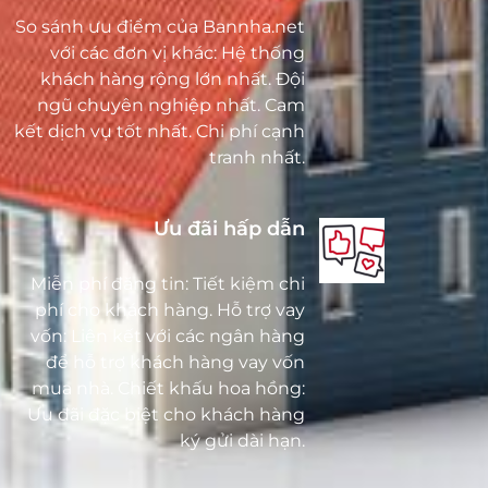
So sánh ưu điểm của Bannha.net
với các đơn vị khác: Hệ thống
khách hàng rộng lớn nhất. Đội
ngũ chuyên nghiệp nhất. Cam
kết dịch vụ tốt nhất. Chi phí cạnh
tranh nhất.
Ưu đãi hấp dẫn
Miễn phí đăng tin: Tiết kiệm chi
phí cho khách hàng. Hỗ trợ vay
vốn: Liên kết với các ngân hàng
để hỗ trợ khách hàng vay vốn
mua nhà. Chiết khấu hoa hồng:
Ưu đãi đặc biệt cho khách hàng
ký gửi dài hạn.