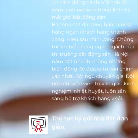
20 năm đồng hành: Với hơn 20
năm kinh nghiệm trong lĩnh vực
môi giới bất động sản,
Bannha.net đã đồng hành cùng
hàng ngàn khách hàng thành
công. Hiểu sâu thị trường: Chúng
tôi am hiểu từng ngóc ngách của
thị trường bất động sản Hà Nội,
nắm bắt nhanh chóng những
biến động để đưa ra tư vấn chính
xác nhất. Đội ngũ chuyên gia: Đội
ngũ chuyên viên tư vấn giàu kinh
nghiệm, nhiệt huyết, luôn sẵn
sàng hỗ trợ khách hàng 24/7.
Thủ tục ký gửi nhà đất đơn
giản.