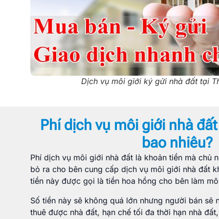
Dịch vụ môi giới ký gửi nhà đất tại T
Phí dịch vụ môi giới nhà đất
bao nhiêu?
Phí dịch vụ môi giới nhà đất là khoản tiền mà chủ 
bỏ ra cho bên cung cấp dịch vụ môi giới nhà đất k
tiền này được gọi là tiền hoa hồng cho bên làm môi
Số tiền này sẽ không quá lớn nhưng người bán sẽ
thuê được nhà đất, hạn chế tối đa thời hạn nhà đấ