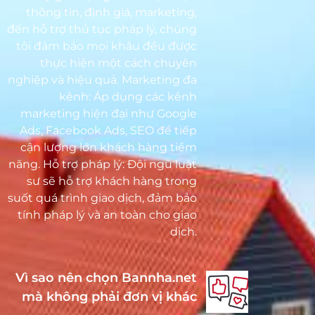
thông tin, định giá, marketing,
đến hỗ trợ thủ tục pháp lý, chúng
tôi đảm bảo mọi khâu đều được
thực hiện một cách chuyên
nghiệp và hiệu quả. Marketing đa
kênh: Áp dụng các kênh
marketing hiện đại như Google
Ads, Facebook Ads, SEO để tiếp
cận lượng lớn khách hàng tiềm
năng. Hỗ trợ pháp lý: Đội ngũ luật
sư sẽ hỗ trợ khách hàng trong
suốt quá trình giao dịch, đảm bảo
tính pháp lý và an toàn cho giao
dịch.
Vì sao nên chọn Bannha.net
mà không phải đơn vị khác