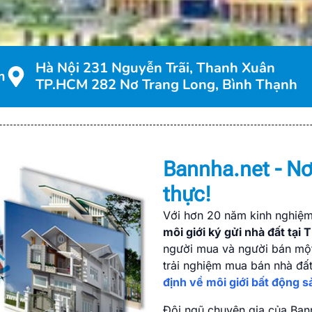
Hà Nội 231 Nguyễn Trãi, Thanh Xuân
m
TP.HCM 282 Nơ Trang Long, Bình Thạnh
giới ký gửi nhà đất tại The
UY TÍN, PHÍ RẺ, BÁN NHAN
Bannha.net - Nơ
ảng đăng tin mua bán, cho thuê và ký gửi bất động sản, 
thực!
 Với hơn 20 năm phát triển, Bannha.net đã trở thành cầu
ất trên khắp Việt Nam, góp phần thúc đẩy thị trường bấ
Với hơn 20 năm kinh nghiệm
môi giới ký gửi nhà đất tại 
người mua và người bán mộ
Liên hệ ngay
trải nghiệm mua bán nhà đất
định về môi giới bất động 
Đội ngũ chuyên gia của Ban