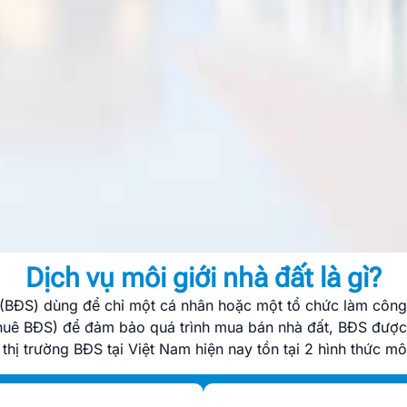
Dịch vụ môi giới nhà đất là gì?
n (BĐS) dùng để chỉ một cá nhân hoặc một tổ chức làm công
huê BĐS) để đảm bảo quá trình mua bán nhà đất, BĐS được 
 thị trường BĐS tại Việt Nam hiện nay tồn tại 2 hình thức mô