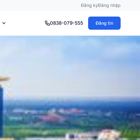
Đăng ký
Đăng nhập
0838-079-555
Đăng tin