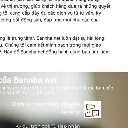
về thị trường, giúp khách hàng đưa ra những quyết
 tôi cung cấp đầy đủ các dịch vụ từ tư vấn, ký
keting bất động sản, đáp ứng mọi nhu cầu của
 là trung tâm”, Bannha.net luôn đặt sự hài lòng
u. Chúng tôi cam kết minh bạch trong mọi giao
/7. Hãy để Bannha.net đồng hành cùng bạn tìm kiếm
 của Bannha.net
annha.net làm môi giới và ký gửi nhà đất mà bạn cần
 vụ sau khi bán được nhà.
Dịch vụ toàn diện, chuyên
nghiệp
Ký gửi trọn gói: Từ tiếp nhận