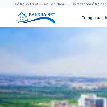
Hỗ trợ kỹ thuật – Zalo: Mr. Nam – 0838 079 555
Hỗ trợ đăn
Trang chủ