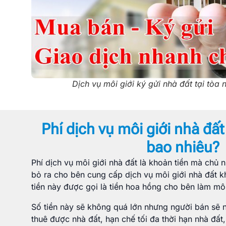
Dịch vụ môi giới ký gửi nhà đất tại tò
Phí dịch vụ môi giới nhà đất
bao nhiêu?
Phí dịch vụ môi giới nhà đất là khoản tiền mà chủ 
bỏ ra cho bên cung cấp dịch vụ môi giới nhà đất k
tiền này được gọi là tiền hoa hồng cho bên làm môi
Số tiền này sẽ không quá lớn nhưng người bán sẽ
thuê được nhà đất, hạn chế tối đa thời hạn nhà đấ