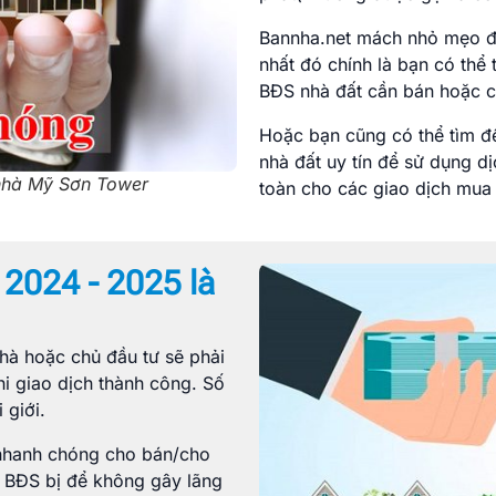
Bannha.net mách nhỏ mẹo để
nhất đó chính là bạn có thể 
BĐS nhà đất cần bán hoặc c
Hoặc bạn cũng có thể tìm đế
nhà đất uy tín để sử dụng d
a nhà Mỹ Sơn Tower
toàn cho các giao dịch mua 
 2024 - 2025 là
nhà hoặc chủ đầu tư sẽ phải
hi giao dịch thành công. Số
 giới.
 nhanh chóng cho bán/cho
t, BĐS bị để không gây lãng