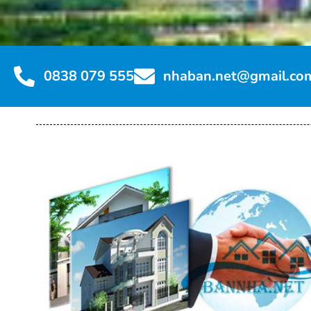
0838 079 555
nhaban.net@gmail.co
Dịch vụ môi 
(
Bannha.net - Đơn vị môi giới ký 
cao nh