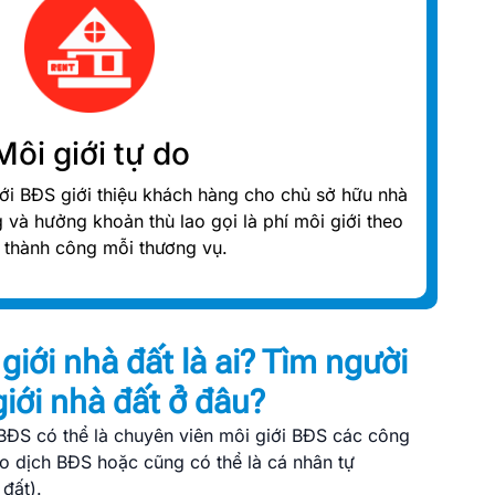
Môi giới tự do
iới BĐS giới thiệu khách hàng cho chủ sở hữu nhà
 và hưởng khoản thù lao gọi là phí môi giới theo
rị thành công mỗi thương vụ.
giới nhà đất là ai? Tìm người
iới nhà đất ở đâu?
BĐS có thể là chuyên viên môi giới BĐS các công
ao dịch BĐS hoặc cũng có thể là cá nhân tự
đất).