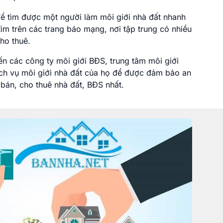
 tìm được một người làm môi giới nhà đất nhanh
tìm trên các trang báo mạng, nơi tập trung có nhiều
ho thuê.
n các công ty môi giới BĐS, trung tâm môi giới
ịch vụ môi giới nhà đất của họ để được đảm bảo an
bán, cho thuê nhà đất, BĐS nhất.