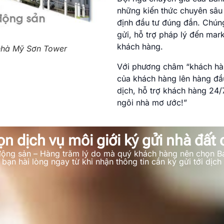
những kiến thức chuyên sâu 
định đầu tư đúng đắn. Chúng
gửi, hỗ trợ pháp lý đến mar
khách hàng.
a nhà Mỹ Sơn Tower
Với phương châm “khách hàng
của khách hàng lên hàng đầ
dịch, hỗ trợ khách hàng 24
ngôi nhà mơ ước!”
ọn dịch vụ môi giới ký gửi nhà đất
t động sản – Hàng trăm lý do mà quý khách hàng nên chọn B
bạn hài lòng ngay từ khi nhận thông tin cần ký gửi tới dịch