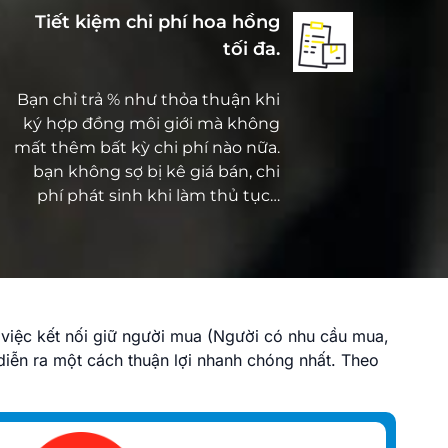
Tiết kiệm chi phí hoa hồng
tối đa.
Bạn chỉ trả % như thỏa thuận khi
ký hợp đồng môi giới mà không
mất thêm bất kỳ chi phí nào nữa.
bạn không sợ bị kê giá bán, chi
phí phát sinh khi làm thủ tục…
 việc kết nối giữ người mua (Người có nhu cầu mua,
iễn ra một cách thuận lợi nhanh chóng nhất. Theo