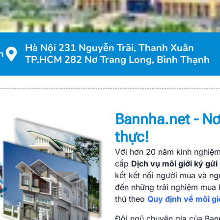
Hà Nội 231 Nguyễn Trãi, Thanh Xuân
m
TP.HCM 282 Nơ Trang Long, Bình Thạnh
giới ký gửi nhà đất tại t
Tower
UY TÍN, PHÍ RẺ, BÁN NHAN
Bannha.net - Nơ
thực!
gửi nhà đất uy tín tại Việt Nam. Chúng tôi cam kết giú
Với hơn 20 năm kinh nghiệm
ất. Dịch vụ chuyên nghiệp, hỗ trợ pháp lý, marketing hi
cấp
Dịch vụ môi giới ký gử
kết kết nối người mua và n
đến những trải nghiệm mua b
Liên hệ ngay
thủ theo
Quy định về môi gi
Đội ngũ chuyên gia của Ban