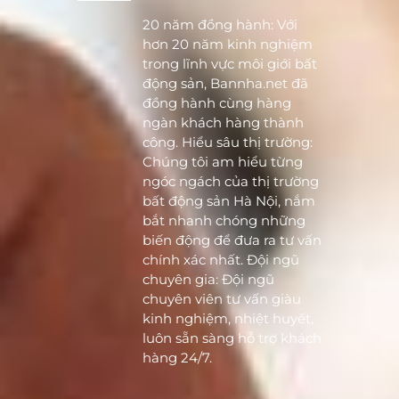
20 năm đồng hành: Với
hơn 20 năm kinh nghiệm
trong lĩnh vực môi giới bất
động sản, Bannha.net đã
đồng hành cùng hàng
ngàn khách hàng thành
công. Hiểu sâu thị trường:
Chúng tôi am hiểu từng
ngóc ngách của thị trường
bất động sản Hà Nội, nắm
bắt nhanh chóng những
biến động để đưa ra tư vấn
chính xác nhất. Đội ngũ
chuyên gia: Đội ngũ
chuyên viên tư vấn giàu
kinh nghiệm, nhiệt huyết,
luôn sẵn sàng hỗ trợ khách
hàng 24/7.