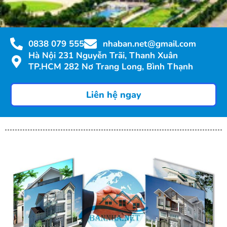
Dịch vụ môi giới ký gửi nhà đất tại tòa
0838 079 555
nhaban.net@gmail.com
Hà Nội 231 Nguyễn Trãi, Thanh Xuân
nhà Phượng Long 2 Building
TP.HCM 282 Nơ Trang Long, Bình Thạnh
(UY TÍN, PHÍ RẺ, BÁN NHANH)
Liên hệ ngay
Bannha.net - Đơn vị môi giới ký gửi nhà đất uy tín tại Việt Nam.
Chúng tôi cam kết giúp bạn bán nhà nhanh chóng với giá cao
nhất. Dịch vụ chuyên nghiệp, hỗ trợ pháp lý, marketing hiệu quả.
Liên hệ ngay