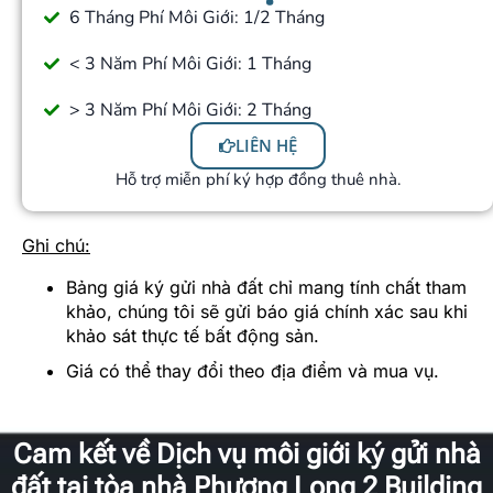
6 Tháng Phí Môi Giới: 1/2 Tháng
< 3 Năm Phí Môi Giới: 1 Tháng
> 3 Năm Phí Môi Giới: 2 Tháng
LIÊN HỆ
Hỗ trợ miễn phí ký hợp đồng thuê nhà.
Ghi chú:
Bảng giá ký gửi nhà đất chỉ mang tính chất tham
khảo, chúng tôi sẽ gửi báo giá chính xác sau khi
khảo sát thực tế bất động sản.
Giá có thể thay đổi theo địa điểm và mua vụ.
Cam kết về Dịch vụ môi giới ký gửi nhà
đất tại tòa nhà Phượng Long 2 Building