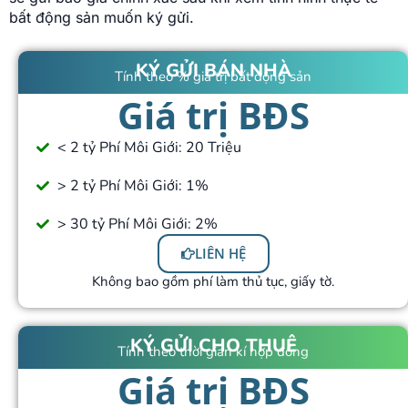
bất động sản muốn ký gửi.
KÝ GỬI BÁN NHÀ
Tính theo % giá trị bất động sản
Giá trị BĐS
< 2 tỷ Phí Môi Giới: 20 Triệu
> 2 tỷ Phí Môi Giới: 1%
> 30 tỷ Phí Môi Giới: 2%
LIÊN HỆ
Không bao gồm phí làm thủ tục, giấy tờ.
KÝ GỬI CHO THUÊ
Tính theo thời gian kí hợp đồng
Giá trị BĐS