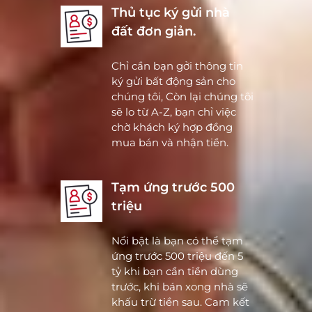
Thủ tục ký gửi nhà
đất đơn giản.
Chỉ cần bạn gởi thông tin
ký gửi bất động sản cho
chúng tôi, Còn lại chúng tôi
sẽ lo từ A-Z, bạn chỉ việc
chờ khách ký hợp đồng
mua bán và nhận tiền.
Tạm ứng trước 500
triệu
Nổi bật là bạn có thể tạm
ứng trước 500 triệu đến 5
tỷ khi bạn cần tiền dùng
trước, khi bán xong nhà sẽ
khấu trừ tiền sau. Cam kết