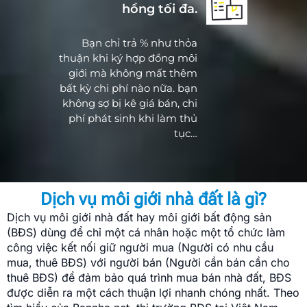
hồng tối đa.
Bạn chỉ trả % như thỏa
thuận khi ký hợp đồng môi
giới mà không mất thêm
bất kỳ chi phí nào nữa. bạn
không sợ bị kê giá bán, chi
phí phát sinh khi làm thủ
tục…
Dịch vụ môi giới nhà đất là gì?
Dịch vụ môi giới nhà đất hay môi giới bất động sản
(BĐS) dùng để chỉ một cá nhân hoặc một tổ chức làm
công việc kết nối giữ người mua (Người có nhu cầu
mua, thuê BĐS) với người bán (Người cần bán cần cho
thuê BĐS) để đảm bảo quá trình mua bán nhà đất, BĐS
được diễn ra một cách thuận lợi nhanh chóng nhất. Theo