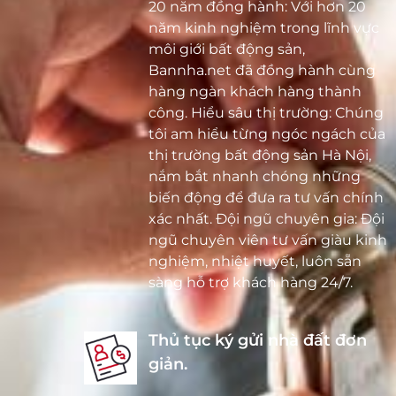
20 năm đồng hành: Với hơn 20
năm kinh nghiệm trong lĩnh vực
môi giới bất động sản,
Bannha.net đã đồng hành cùng
hàng ngàn khách hàng thành
công. Hiểu sâu thị trường: Chúng
tôi am hiểu từng ngóc ngách của
thị trường bất động sản Hà Nội,
nắm bắt nhanh chóng những
biến động để đưa ra tư vấn chính
xác nhất. Đội ngũ chuyên gia: Đội
ngũ chuyên viên tư vấn giàu kinh
nghiệm, nhiệt huyết, luôn sẵn
sàng hỗ trợ khách hàng 24/7.
Thủ tục ký gửi nhà đất đơn
giản.