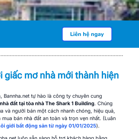
Liên hệ ngay
nhà The Shark 1
H)
i giấc mơ nhà mới thành hiện
p bạn bán nhà nhanh chóng với giá
, Bannha.net tự hào là công ty chuyên cung
ệu quả.
 nhà đất tại tòa nhà The Shark 1 Building
. Chúng
ua và người bán một cách nhanh chóng, hiệu quả,
 mua bán nhà đất an toàn và trọn vẹn nhất. (Luân
ôi giới bất động sản từ ngày 01/01/2025
).
nha.net luôn sẵn sàng hỗ trợ khách hàng bằng