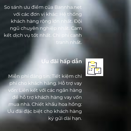
So sánh ưu điểm của Bannha.net
với các đơn vị khác: Hệ thống
khách hàng rộng lớn nhất. Đội
ngũ chuyên nghiệp nhất. Cam
kết dịch vụ tốt nhất. Chi phí cạnh
tranh nhất.
Ưu đãi hấp dẫn
Miễn phí đăng tin: Tiết kiệm chi
phí cho khách hàng. Hỗ trợ vay
vốn: Liên kết với các ngân hàng
để hỗ trợ khách hàng vay vốn
mua nhà. Chiết khấu hoa hồng:
Ưu đãi đặc biệt cho khách hàng
ký gửi dài hạn.