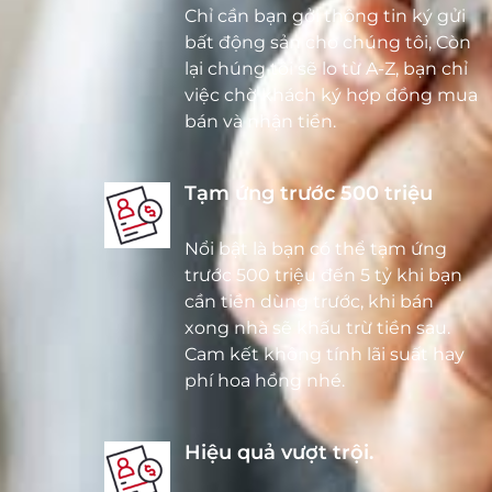
Chỉ cần bạn gởi thông tin ký gửi
bất động sản cho chúng tôi, Còn
lại chúng tôi sẽ lo từ A-Z, bạn chỉ
việc chờ khách ký hợp đồng mua
bán và nhận tiền.
Tạm ứng trước 500 triệu
Nổi bật là bạn có thể tạm ứng
trước 500 triệu đến 5 tỷ khi bạn
cần tiền dùng trước, khi bán
xong nhà sẽ khấu trừ tiền sau.
Cam kết không tính lãi suất hay
phí hoa hồng nhé.
Hiệu quả vượt trội.