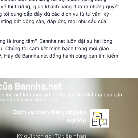
về thị trường, giúp khách hàng đưa ra những quyết
 tôi cung cấp đầy đủ các dịch vụ từ tư vấn, ký
keting bất động sản, đáp ứng mọi nhu cầu của
 là trung tâm”, Bannha.net luôn đặt sự hài lòng
u. Chúng tôi cam kết minh bạch trong mọi giao
/7. Hãy để Bannha.net đồng hành cùng bạn tìm kiếm
 của Bannha.net
annha.net làm môi giới và ký gửi nhà đất mà bạn cần
 vụ sau khi bán được nhà.
Dịch vụ toàn diện, chuyên
nghiệp
Ký gửi trọn gói: Từ tiếp nhận