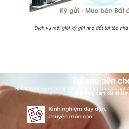
Dịch vụ môi giới ký gửi nhà đất tại tòa nhà
Tại sao nên ch
Bannha.net – Đối tác tin cậy số 1 cho giao dịch bấ
mua bán, cam kết sẽ làm 
Kinh nghiệm dày dặn,
chuyên môn cao