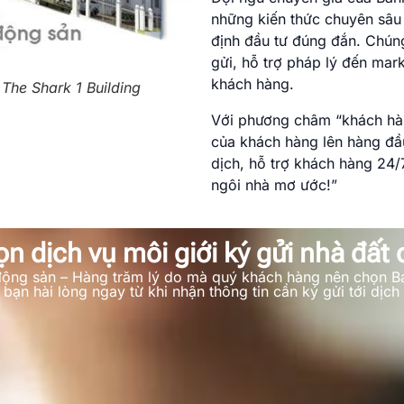
những kiến thức chuyên sâu 
định đầu tư đúng đắn. Chúng
gửi, hỗ trợ pháp lý đến mar
khách hàng.
 The Shark 1 Building
Với phương châm “khách hàng
của khách hàng lên hàng đầ
dịch, hỗ trợ khách hàng 24
ngôi nhà mơ ước!”
ọn dịch vụ môi giới ký gửi nhà đất
t động sản – Hàng trăm lý do mà quý khách hàng nên chọn B
bạn hài lòng ngay từ khi nhận thông tin cần ký gửi tới dịch