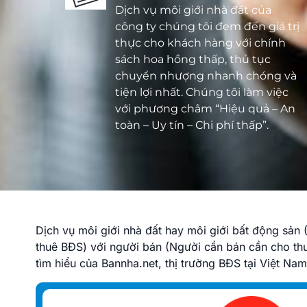
Dịch vụ môi giới nhà đất của
công ty chúng tôi đem đến giá trị
thực cho khách hàng với chính
sách hoa hồng thấp, thủ tục
chuyển nhượng nhanh chóng và
tiện lợi nhất. Chúng tôi làm việc
với phương châm “Hiệu quả – An
toàn – Uy tín – Chi phí thấp”.
Dịch vụ môi giới nhà đất hay môi giới bất động sản
thuê BĐS) với người bán (Người cần bán cần cho th
tìm hiểu của Bannha.net, thị trường BĐS tại Việt Nam