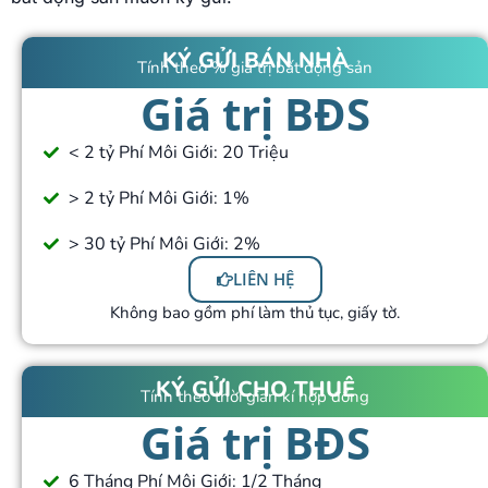
KÝ GỬI BÁN NHÀ
Tính theo % giá trị bất động sản
Giá trị BĐS
< 2 tỷ Phí Môi Giới: 20 Triệu
> 2 tỷ Phí Môi Giới: 1%
> 30 tỷ Phí Môi Giới: 2%
LIÊN HỆ
Không bao gồm phí làm thủ tục, giấy tờ.
KÝ GỬI CHO THUÊ
Tính theo thời gian kí hợp đồng
Giá trị BĐS
6 Tháng Phí Môi Giới: 1/2 Tháng