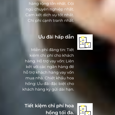
hàng rộng lớn nhất. Đội
ngũ chuyên nghiệp nhất.
Cam kết dịch vụ tốt nhất.
Chi phí cạnh tranh nhất.
Ưu đãi hấp dẫn
Miễn phí đăng tin: Tiết
kiệm chi phí cho khách
hàng. Hỗ trợ vay vốn: Liên
kết với các ngân hàng để
hỗ trợ khách hàng vay vốn
mua nhà. Chiết khấu hoa
hồng: Ưu đãi đặc biệt cho
khách hàng ký gửi dài hạn.
Tiết kiệm chi phí hoa
hồng tối đa.