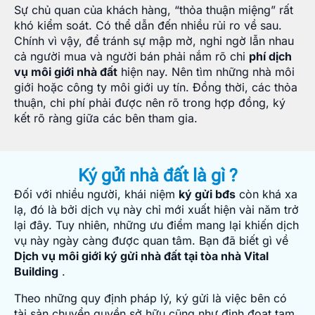
Sự chủ quan của khách hàng, “thỏa thuận miệng” rất
khó kiểm soát. Có thể dẫn đến nhiều rủi ro về sau.
Chính vì vậy, để tránh sự mập mờ, nghi ngờ lẫn nhau
cả người mua và người bán phải nắm rõ chi
phí dịch
vụ môi giới nhà đất
hiện nay. Nên tìm những nhà môi
giới hoặc công ty môi giới uy tín. Đồng thời, các thỏa
thuận, chi phí phải được nên rõ trong hợp đồng, ký
kết rõ ràng giữa các bên tham gia.
Ký gửi nhà đất là gì ?
Đối với nhiều người, khái niệm
ký gửi bđs
còn khá xa
lạ, đó là bởi dịch vụ này chỉ mới xuất hiện vài năm trở
lại đây. Tuy nhiên, những ưu điểm mang lại khiến dịch
vụ này ngày càng được quan tâm. Bạn đã biết gì về
Dịch vụ môi giới ký gửi nhà đất tại tòa nhà Vital
Building
.
Theo những quy định pháp lý, ký gửi là việc bên có
tài sản chuyển quyền sở hữu cũng như định đoạt tạm