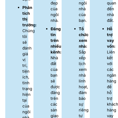
đẹp
ngôi
quan
Phân
của
nhà
đến
tích
ngôi
của
nhà
thị
nhà.
bạn.
đất.
trường:
Đăng
Tổ
Hỗ
Chúng
tin
chức
trợ
tôi
trên
xem
vay
sẽ
nhiều
nhà:
vốn:
đánh
kênh:
Sắp
Liên
giá
Nhà
xếp
kết
vị
đất
lịch
với
trí,
của
xem
các
tiện
bạn
nhà
ngân
ích,
sẽ
linh
hàng
tình
được
hoạt,
để
trạng
đăng
đảm
hỗ
hiện
trên
bảo
trợ
tại
các
sự
khác
của
sàn
riêng
hàng
ngôi
giao
tư
vay
nhà