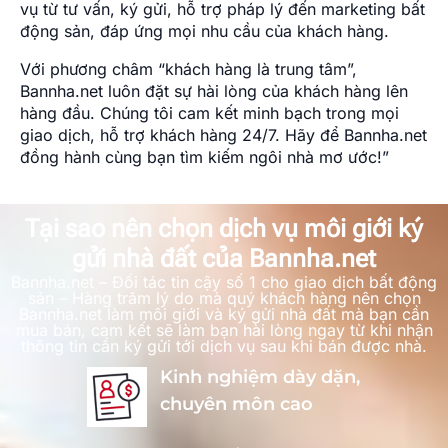
vụ từ tư vấn, ký gửi, hỗ trợ pháp lý đến marketing bất
động sản, đáp ứng mọi nhu cầu của khách hàng.
Với phương châm “khách hàng là trung tâm”,
Bannha.net luôn đặt sự hài lòng của khách hàng lên
hàng đầu. Chúng tôi cam kết minh bạch trong mọi
giao dịch, hỗ trợ khách hàng 24/7. Hãy để Bannha.net
đồng hành cùng bạn tìm kiếm ngôi nhà mơ ước!”
Tại sao nên chọn dịch vụ môi giới ký
gửi nhà đất của Bannha.net
Bannha.net – Đối tác tin cậy số 1 cho giao dịch bất động
sản – Hàng trăm lý do mà quý khách hàng nên chọn
Bannha.net làm môi giới và ký gửi nhà đất mà bạn cần
mua bán, cam kết sẽ làm bạn hài lòng ngay từ khi nhận
thông tin cần ký gửi tới dịch vụ sau khi bán được nhà.
Kinh nghiệm dày dặn,
chuyên môn cao