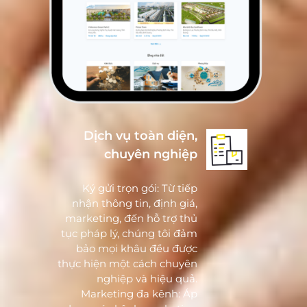
Dịch vụ toàn diện,
chuyên nghiệp
Ký gửi trọn gói: Từ tiếp
nhận thông tin, định giá,
marketing, đến hỗ trợ thủ
tục pháp lý, chúng tôi đảm
bảo mọi khâu đều được
thực hiện một cách chuyên
nghiệp và hiệu quả.
Marketing đa kênh: Áp