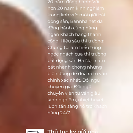
20 năm đồng hành: Với
hơn 20 năm kinh nghiệm
trong lĩnh vực môi giới bất
động sản, Bannha.net đã
đồng hành cùng hàng
ngàn khách hàng thành
công. Hiểu sâu thị trường:
Chúng tôi am hiểu từng
ngóc ngách của thị trường
bất động sản Hà Nội, nắm
bắt nhanh chóng những
biến động để đưa ra tư vấn
chính xác nhất. Đội ngũ
chuyên gia: Đội ngũ
chuyên viên tư vấn giàu
kinh nghiệm, nhiệt huyết,
luôn sẵn sàng hỗ trợ khách
hàng 24/7.
Thủ tục ký gửi nhà