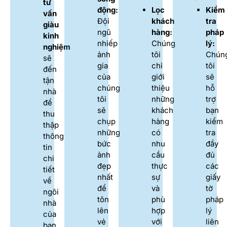
tư
động:
Lọc
Kiểm
vấn
Đội
khách
tra
giàu
ngũ
hàng:
pháp
kinh
nhiếp
Chúng
lý:
nghiệm
ảnh
tôi
Chún
sẽ
gia
chỉ
tôi
đến
của
giới
sẽ
tận
chúng
thiệu
hỗ
nhà
tôi
những
trợ
để
sẽ
khách
bạn
thu
chụp
hàng
kiểm
thập
những
có
tra
thông
bức
nhu
đầy
tin
ảnh
cầu
đủ
chi
đẹp
thực
các
tiết
nhất
sự
giấy
về
để
và
tờ
ngôi
tôn
phù
pháp
nhà
lên
hợp
lý
của
vẻ
với
liên
bạn.