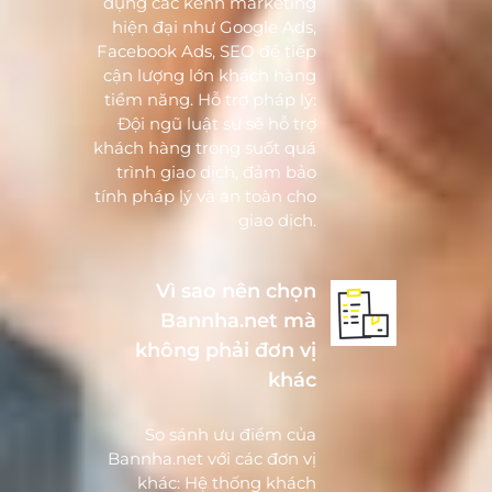
dụng các kênh marketing
hiện đại như Google Ads,
Facebook Ads, SEO để tiếp
cận lượng lớn khách hàng
tiềm năng. Hỗ trợ pháp lý:
Đội ngũ luật sư sẽ hỗ trợ
khách hàng trong suốt quá
trình giao dịch, đảm bảo
tính pháp lý và an toàn cho
giao dịch.
Vì sao nên chọn
Bannha.net mà
không phải đơn vị
khác
So sánh ưu điểm của
Bannha.net với các đơn vị
khác: Hệ thống khách