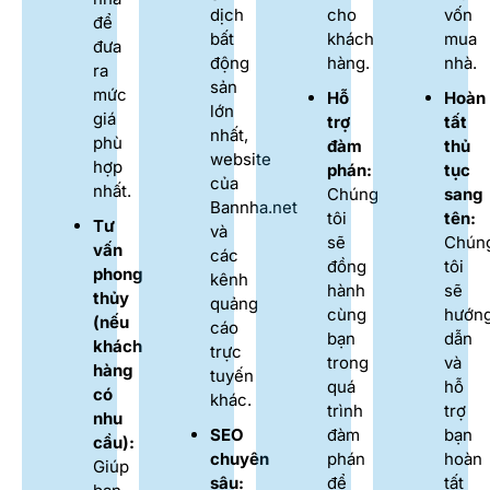
dịch
cho
vốn
để
bất
khách
mua
đưa
động
hàng.
nhà.
ra
sản
mức
Hỗ
Hoàn
lớn
giá
trợ
tất
nhất,
phù
đàm
thủ
website
hợp
phán:
tục
của
nhất.
Chúng
sang
Bannha.net
tôi
tên:
Tư
và
sẽ
Chún
vấn
các
đồng
tôi
phong
kênh
hành
sẽ
thủy
quảng
cùng
hướn
(nếu
cáo
bạn
dẫn
khách
trực
trong
và
hàng
tuyến
quá
hỗ
có
khác.
trình
trợ
nhu
SEO
đàm
bạn
cầu):
chuyên
phán
hoàn
Giúp
sâu:
để
tất