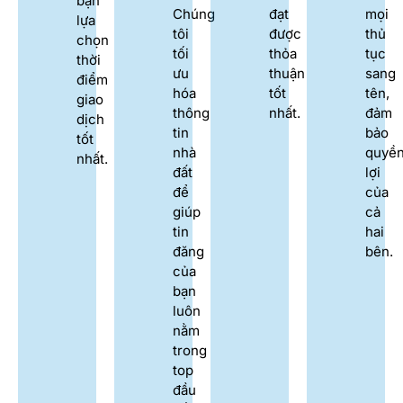
bạn
Chúng
đạt
mọi
lựa
tôi
được
thủ
chọn
tối
thỏa
tục
thời
ưu
thuận
sang
điểm
hóa
tốt
tên,
giao
thông
nhất.
đảm
dịch
tin
bảo
tốt
nhà
quyề
nhất.
đất
lợi
để
của
giúp
cả
tin
hai
đăng
bên.
của
bạn
luôn
nằm
trong
top
đầu