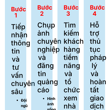
Bước
Bước
Bước
Bước
2
3
4
1
Chụp
Tìm
Hỗ
Tiếp
ảnh
kiếm
trợ
nhận
chuyên
khách
thủ
thông
nghiệp
hàng
tục
tin
và
tiềm
pháp
và
đăng
năng
lý
tư
tin
và
và
vấn
quảng
tổ
hoàn
chuyên
cáo
chức
tất
sâu
xem
giao
Hình
Đội
ảnh
nhà
dịch
ngũ
sống