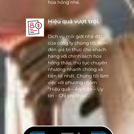
hoa hồng nhé.
Hiệu quả vượt trội.
Dịch vụ môi giới nhà đất
của công ty chúng tôi đem
đến giá trị thực cho khách
hàng với chính sách hoa
hồng thấp, thủ tục chuyển
nhượng nhanh chóng và
tiện lợi nhất. Chúng tôi làm
việc với phương châm
“Hiệu quả – An toàn – Uy
tín – Chi phí thấp”.