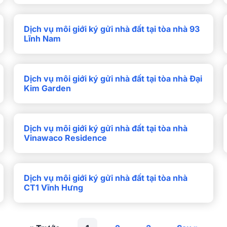
Dịch vụ môi giới ký gửi nhà đất tại tòa nhà 93
Lĩnh Nam
Dịch vụ môi giới ký gửi nhà đất tại tòa nhà Đại
Kim Garden
Dịch vụ môi giới ký gửi nhà đất tại tòa nhà
Vinawaco Residence
Dịch vụ môi giới ký gửi nhà đất tại tòa nhà
CT1 Vĩnh Hưng