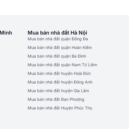
 Minh
Mua bán nhà đất Hà Nội
Mua bán nhà đất quận Đống Đa
Mua bán nhà đất quận Hoàn Kiếm
Mua bán nhà đất quận Ba Đình
Mua bán nhà đất quận Nam Từ Liêm
Mua bán nhà đất huyện Hoài Đức
Mua bán nhà đất huyện Đông Anh
Mua bán nhà đất huyện Gia Lâm
Mua bán nhà đất Đan Phượng
Mua bán nhà đất Huyện Phúc Thọ