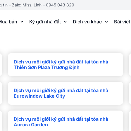
g tin – Zalo: Miss. Linh – 0945 043 829
Mua bán
Ký gửi nhà đất
Dịch vụ khác
Bài viết
Dịch vụ môi giới ký gửi nhà đất tại tòa nhà
Thiên Sơn Plaza Trương Định
Dịch vụ môi giới ký gửi nhà đất tại tòa nhà
Eurowindow Lake City
Dịch vụ môi giới ký gửi nhà đất tại tòa nhà
Aurora Garden