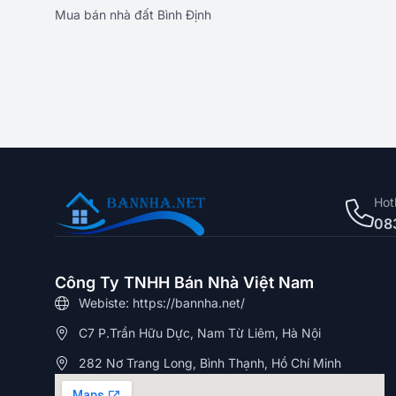
Mua bán nhà đất Bình Định
Hot
08
Công Ty TNHH Bán Nhà Việt Nam
Webiste: https://bannha.net/
C7 P.Trần Hữu Dực, Nam Từ Liêm, Hà Nội
282 Nơ Trang Long, Bình Thạnh, Hồ Chí Minh