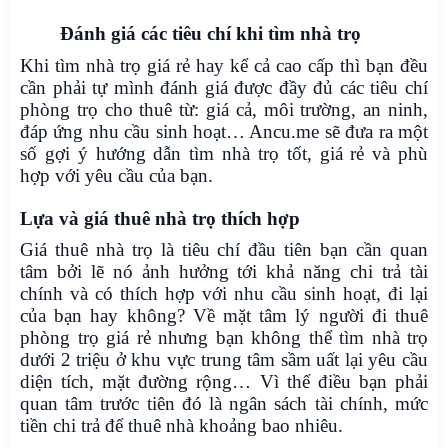
Đánh giá các tiêu chí khi tìm nhà trọ
Khi tìm nhà trọ giá rẻ hay kể cả cao cấp thì bạn đều
cần phải tự mình đánh giá được đầy đủ các tiêu chí
phòng trọ cho thuê từ: giá cả, môi trường, an ninh,
đáp ứng nhu cầu sinh hoạt… Ancu.me sẽ đưa ra một
số gợi ý hướng dẫn tìm nhà trọ tốt, giá rẻ và phù
hợp với yêu cầu của bạn.
Lựa và giá thuê nhà trọ thích hợp
Giá thuê nhà trọ là tiêu chí đầu tiên bạn cần quan
tâm bởi lẽ nó ảnh hưởng tới khả năng chi trả tài
chính và có thích hợp với nhu cầu sinh hoạt, đi lại
của bạn hay không? Về mặt tâm lý người đi thuê
phòng trọ giá rẻ nhưng bạn không thể tìm nhà trọ
dưới 2 triệu ở khu vực trung tâm sầm uất lại yêu cầu
diện tích, mặt đường rộng… Vì thế điều bạn phải
quan tâm trước tiên đó là ngân sách tài chính, mức
tiền chi trả để thuê nhà khoảng bao nhiêu.