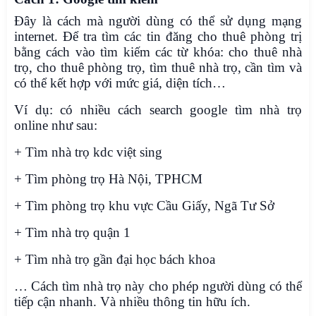
Đây là cách mà người dùng có thể sử dụng mạng
internet. Để tra tìm các tin đăng cho thuê phòng trị
bằng cách vào tìm kiếm các từ khóa: cho thuê nhà
trọ, cho thuê phòng trọ, tìm thuê nhà trọ, cần tìm và
có thể kết hợp với mức giá, diện tích…
Ví dụ: có nhiều cách search google tìm nhà trọ
online như sau:
+ Tìm nhà trọ kdc việt sing
+ Tìm phòng trọ Hà Nội, TPHCM
+ Tìm phòng trọ khu vực Cầu Giấy, Ngã Tư Sở
+ Tìm nhà trọ quận 1
+ Tìm nhà trọ gần đại học bách khoa
… Cách tìm nhà trọ này cho phép người dùng có thể
tiếp cận nhanh. Và nhiều thông tin hữu ích.