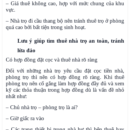
– Giá thuê không cao, hợp với mức chung của khu
vực.
– Nhà trọ đi cầu thang bộ nên tránh thuê trọ ở phòng
quá cao bởi bất tiện trong sinh hoạt.
Lưu ý giúp tìm thuê nhà trọ an toàn, tránh
lừa đảo
Có hợp đồng đặt cọc và thuê nhà rõ ràng
Đối với những nhà trọ yêu cầu đặt cọc tiền nhà,
phòng trọ thì nên có hợp đồng rõ ràng. Khi thuê
phòng trọ nên cố gắng làm hợp đồng đầy đủ và xem
kỹ các thỏa thuận trong hợp đồng dù là vấn đề nhỏ
nhất như:
– Chủ nhà trọ – phòng trọ là ai?
– Giờ giấc ra vào
– Các trang thiết bị trong nhà hư thì bên thuê hay