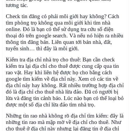
tương tác.
Check tin đăng có phải môi giới hay không? Cách
tìm phòng trọ không qua môi giới khi tìm nhà
online. Đó là bạn có thể sử dụng tra cứu số điện
thoại đó trên google search. Và nếu nó hiện ra nhiều
thông tin đăng bán. Liên quan tới bán nhà, đất,
tuyển sinh… thì đây là môi giới.
Kiểm tra địa chỉ nhà trọ cho thuê: Bạn cần check
kiểm tra lại địa chỉ cho thuê được cung cấp qua tin
rao vặt. Hay khi liên hệ được họ cho bằng cách
google tìm kiếm về địa chỉ này. Xem có các tin về
địa chỉ này hay không. Rất nhiều trường hợp địa chỉ
đó là địa chỉ cho thuê nhà lừa đảo. Đã có người bị
lừa và đăng tin cảnh báo. Lúc nào bạn có thể loại bỏ
được một số địa chỉ lừa đảo tìm nhà trọ.
Những tin rao nhà không rõ địa chỉ tìm kiếm: đây là
những tin rao mà mập mờ về địa chỉ cho thuê. Như
cho thuê ở địa chỉ này nhưng lại đăng tin ở địa chỉ