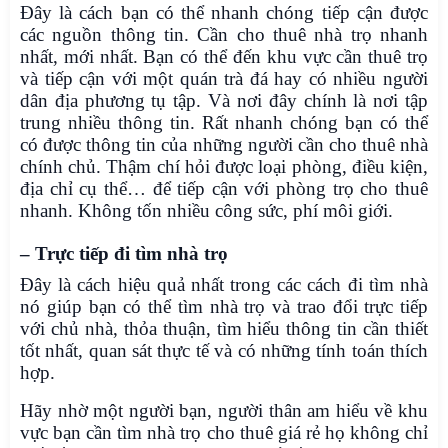
Đây là cách bạn có thể nhanh chóng tiếp cận được
các nguồn thông tin. Cần cho thuê nhà trọ nhanh
nhất, mới nhất. Bạn có thể đến khu vực cần thuê trọ
và tiếp cận với một quán trà đá hay có nhiều người
dân địa phương tụ tập. Và nơi đây chính là nơi tập
trung nhiều thông tin. Rất nhanh chóng bạn có thể
có được thông tin của những người cần cho thuê nhà
chính chủ. Thậm chí hỏi được loại phòng, điều kiện,
địa chỉ cụ thể… để tiếp cận với phòng trọ cho thuê
nhanh. Không tốn nhiều công sức, phí môi giới.
– Trực tiếp đi tìm nhà trọ
Đây là cách hiệu quả nhất trong các cách đi tìm nhà
nó giúp bạn có thể tìm nhà trọ và trao đổi trực tiếp
với chủ nhà, thỏa thuận, tìm hiểu thông tin cần thiết
tốt nhất, quan sát thực tế và có những tính toán thích
hợp.
Hãy nhờ một người bạn, người thân am hiểu về khu
vực bạn cần tìm nhà trọ cho thuê giá rẻ họ không chỉ