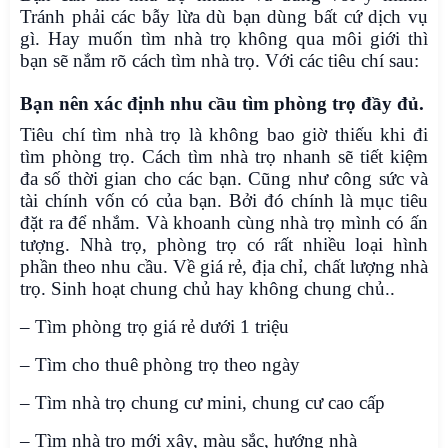
Tránh phải các bẫy lừa dù bạn dùng bất cứ dịch vụ
gì. Hay muốn tìm nhà trọ không qua môi giới thì
bạn sẽ nắm rõ cách tìm nhà trọ. Với các tiêu chí sau:
Bạn nên xác định nhu cầu tìm phòng trọ đầy đủ.
Tiêu chí tìm nhà trọ là không bao giờ thiếu khi đi
tìm phòng trọ. Cách tìm nhà trọ nhanh sẽ tiết kiệm
đa số thời gian cho các bạn. Cũng như công sức và
tài chính vốn có của bạn. Bởi đó chính là mục tiêu
đặt ra để nhắm. Và khoanh cùng nhà trọ mình có ấn
tượng. Nhà trọ, phòng trọ có rất nhiều loại hình
phần theo nhu cầu. Về giá rẻ, địa chỉ, chất lượng nhà
trọ. Sinh hoạt chung chủ hay không chung chủ..
– Tìm phòng trọ giá rẻ dưới 1 triệu
– Tìm cho thuê phòng trọ theo ngày
– Tìm nhà trọ chung cư mini, chung cư cao cấp
– Tìm nhà trọ mới xây, màu sắc, hướng nhà