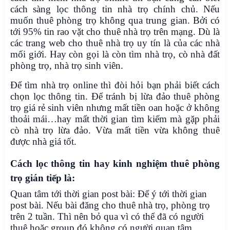
cách sàng lọc thông tin nhà trọ chính chủ. Nếu
muốn thuê phòng trọ không qua trung gian. Bởi có
tới 95% tin rao vặt cho thuê nhà trọ trên mạng. Dù là
các trang web cho thuê nhà trọ uy tín là của các nhà
mối giới. Hay còn gọi là còn tìm nhà trọ, cò nhà đất
phòng trọ, nhà trọ sinh viên.
Để tìm nhà trọ online thì đòi hỏi bạn phải biết cách
chọn lọc thông tin. Để tránh bị lừa đảo thuê phòng
trọ giá rẻ sinh viên nhưng mất tiền oan hoặc ở không
thoải mái…hay mất thời gian tìm kiếm mà gặp phải
cò nhà trọ lừa đảo. Vừa mất tiền vừa không thuê
được nhà giá tốt.
Cách lọc thông tin hay kinh nghiệm thuê phòng
trọ gián tiếp là:
Quan tâm tới thời gian post bài: Để ý tới thời gian
post bài. Nếu bài đăng cho thuê nhà trọ, phòng trọ
trên 2 tuần. Thì nên bỏ qua vì có thể đã có người
thuê hoặc group đó không có người quan tâm,