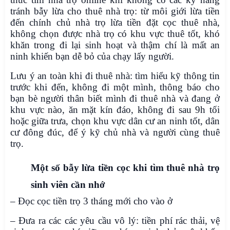
tránh bẫy lừa cho thuê nhà trọ: từ môi giới lừa tiền
đến chính chủ nhà trọ lừa tiền đặt cọc thuê nhà,
không chọn được nhà trọ có khu vực thuê tốt, khó
khăn trong đi lại sinh hoạt và thậm chí là mất an
ninh khiến bạn dễ bỏ của chạy lấy người.
Lưu ý an toàn khi đi thuê nhà: tìm hiểu kỹ thông tin
trước khi đến, không đi một mình, thông báo cho
bạn bè người thân biết mình đi thuê nhà và đang ở
khu vực nào, ăn mặt kín đáo, không đi sau 9h tối
hoặc giữa trưa, chọn khu vực dân cư an ninh tốt, dân
cư đông đúc, để ý kỹ chủ nhà và người cùng thuê
trọ.
Một số bẫy lừa tiền cọc khi tìm thuê nhà trọ
sinh viên cần nhớ
– Đọc cọc tiền trọ 3 tháng mới cho vào ở
– Đưa ra các các yêu cầu vô lý: tiền phí rác thải, vệ