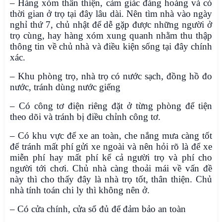
– Hàng xóm thân thiện, cảm giác đàng hoàng và có
thời gian ở trọ tại đây lâu dài. Nên tìm nhà vào ngày
nghỉ thứ 7, chủ nhật để dễ gặp được những người ở
trọ cùng, hay hàng xóm xung quanh nhằm thu thập
thông tin về chủ nhà và điều kiện sống tại đây chính
xác.
– Khu phòng trọ, nhà trọ có nước sạch, đồng hồ đo
nước, tránh dùng nước giếng
– Có công tơ điện riêng đặt ở từng phòng để tiện
theo dõi và tránh bị điều chỉnh công tơ.
– Có khu vực để xe an toàn, che nắng mưa càng tốt
để tránh mất phí gửi xe ngoài và nên hỏi rõ là để xe
miễn phí hay mất phí kể cả người trọ và phí cho
người tới chơi. Chủ nhà càng thoải mái về vấn đề
này thì cho thấy đây là nhà trọ tốt, thân thiện. Chủ
nhà tính toán chi ly thì không nên ở.
– Có cửa chính, cửa sổ đủ để đảm bảo an toàn