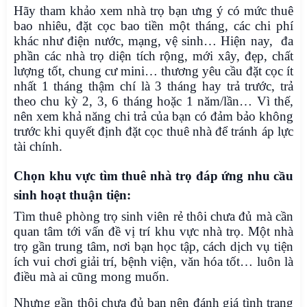
Hãy tham khảo xem nhà trọ bạn ưng ý có mức thuê
bao nhiêu, đặt cọc bao tiền một tháng, các chi phí
khác như điện nước, mạng, vệ sinh… Hiện nay, đa
phần các nhà trọ diện tích rộng, mới xây, đẹp, chất
lượng tốt, chung cư mini… thương yêu cầu đặt cọc ít
nhất 1 tháng thậm chí là 3 tháng hay trả trước, trả
theo chu kỳ 2, 3, 6 tháng hoặc 1 năm/lần… Vì thế,
nên xem khả năng chi trả của bạn có đảm bảo không
trước khi quyết định đặt cọc thuê nhà để tránh áp lực
tài chính.
Chọn khu vực tìm thuê nhà trọ đáp ứng nhu cầu
sinh hoạt thuận tiện:
Tìm thuê phòng trọ sinh viên rẻ thôi chưa đủ mà cần
quan tâm tới vấn đề vị trí khu vực nhà trọ. Một nhà
trọ gần trung tâm, nơi bạn học tập, cách dịch vụ tiện
ích vui chơi giải trí, bệnh viện, văn hóa tốt… luôn là
điều mà ai cũng mong muốn.
Nhưng gần thôi chưa đủ bạn nên đánh giá tình trạng