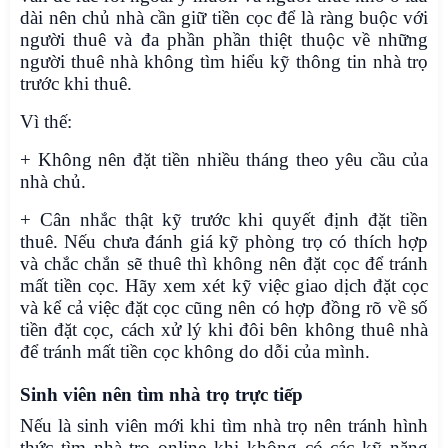
dài nên chủ nhà cần giữ tiền cọc để là ràng buộc với
người thuê và đa phần phần thiệt thuộc về những
người thuê nhà không tìm hiểu kỹ thông tin nhà trọ
trước khi thuê.
Vì thế:
+ Không nên đặt tiền nhiều tháng theo yêu cầu của
nhà chủ.
+ Cân nhắc thật kỹ trước khi quyết định đặt tiền
thuê. Nếu chưa đánh giá kỹ phòng trọ có thích hợp
và chắc chắn sẽ thuê thì không nên đặt cọc để tránh
mất tiền cọc. Hãy xem xét kỹ việc giao dịch đặt cọc
và kể cả việc đặt cọc cũng nên có hợp đồng rõ về số
tiền đặt cọc, cách xử lý khi đôi bên không thuê nhà
để tránh mất tiền cọc không do dỗi của mình.
Sinh viên nên tìm nhà trọ trực tiếp
Nếu là sinh viên mới khi tìm nhà trọ nên tránh hình
thức tìm nhà trọ online khi không có các kỹ năng