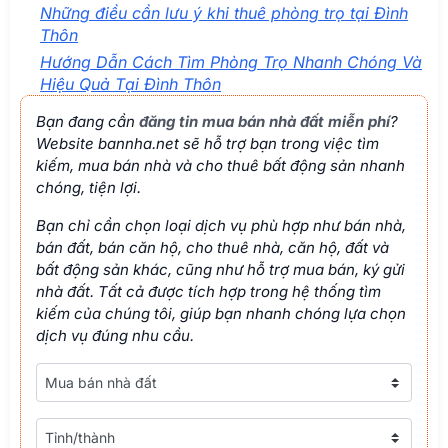
Những điều cần lưu ý khi thuê phòng trọ tại Đình
Thôn
Hướng Dẫn Cách Tìm Phòng Trọ Nhanh Chóng Và
Hiệu Quả Tại Đình Thôn
Bạn đang cần
đăng tin mua bán nhà đất miễn phí
?
Website bannha.net sẽ hỗ trợ bạn trong việc tìm
kiếm, mua bán nhà và cho thuê bất động sản nhanh
chóng, tiện lợi.
Bạn chỉ cần chọn loại dịch vụ phù hợp như bán nhà,
bán đất, bán căn hộ, cho thuê nhà, căn hộ, đất và
bất động sản khác, cũng như hỗ trợ mua bán, ký gửi
nhà đất. Tất cả được tích hợp trong hệ thống tìm
kiếm của chúng tôi, giúp bạn nhanh chóng lựa chọn
dịch vụ đúng nhu cầu.
Loại nhà đất
Tỉnh/thành