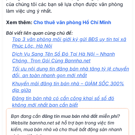
của chúng tôi các bạn sẽ lựa chọn được văn phòng
làm việc ưng ý nhất.
Xem thêm:
Cho thuê văn phòng Hồ Chí Minh
Bài viết liên quan cùng chủ đề:
Top 3 văn phòng môi giới ký gửi BĐS uy tín tại xã
Phúc Lộc, Hà Nội
Dịch Vụ Sang Tên Sổ Đỏ Tại Hà Nội – Nhanh
Chóng, Trọn Gói Cùng Bannha.net
Tối ưu nội dung tin đăng bán nhà tăng tỷ lệ chuyển
đổi, an toàn nhanh gọn mới nhất
Khuyến mãi đăng tin bán nhà – GIẢM SỐC 300%
dịp giữa
Đăng tin bán nhà có cần công khai số sổ đỏ
không mới nhất bạn cần biết
Bạn đang cần
đăng tin mua bán nhà đất miễn phí
?
Website bannha.net sẽ hỗ trợ bạn trong việc tìm
kiếm, mua bán nhà và cho thuê bất động sản nhanh