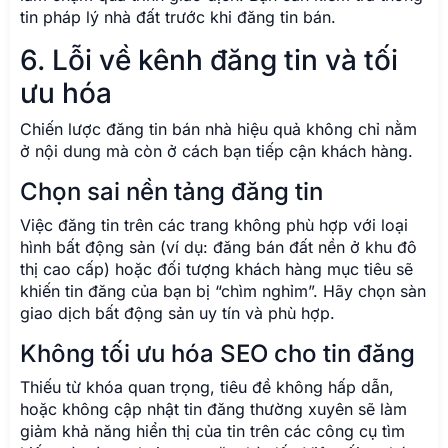
tin pháp lý nhà đất trước khi đăng tin bán.
6. Lỗi về kênh đăng tin và tối
ưu hóa
Chiến lược đăng tin bán nhà hiệu quả không chỉ nằm
ở nội dung mà còn ở cách bạn tiếp cận khách hàng.
Chọn sai nền tảng đăng tin
Việc đăng tin trên các trang không phù hợp với loại
hình bất động sản (ví dụ: đăng bán đất nền ở khu đô
thị cao cấp) hoặc đối tượng khách hàng mục tiêu sẽ
khiến tin đăng của bạn bị “chìm nghỉm”. Hãy chọn sàn
giao dịch bất động sản uy tín và phù hợp.
Không tối ưu hóa SEO cho tin đăng
Thiếu từ khóa quan trọng, tiêu đề không hấp dẫn,
hoặc không cập nhật tin đăng thường xuyên sẽ làm
giảm khả năng hiển thị của tin trên các công cụ tìm