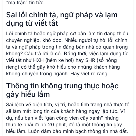
“ma trận” tin tức.
Sai lỗi chính tả, ngữ pháp và lạm
dụng từ viết tắt
Lỗi chính tả hoặc ngữ pháp cơ bản làm tin đăng thiếu
chuyên nghiệp, khó đọc. Nhiều người tự hỏi lỗi chính
tả và ngữ pháp trong tin đăng bán nhà có quan trọng
không? Câu trả lời là có. Đồng thời, việc lạm dụng từ
viết tắt như HXH (hẻm xe hơi) hay SHR (sổ hồng
riêng) có thể gây khó hiểu cho những khách hàng
không chuyên trong ngành. Hãy viết rõ ràng.
Thông tin không trung thực hoặc
gây hiểu lầm
Sai lệch về diện tích, vị trí, hoặc tình trạng nhà thực tế
sẽ làm mất lòng tin của khách hàng ngay lập tức. Ví
dụ, nếu bạn viết “gần công viên cây xanh” nhưng
thực tế phải đi bộ 20 phút, đó là một thông tin gây
hiểu lầm. Luôn đảm bảo minh bạch thông tin nhà đất.