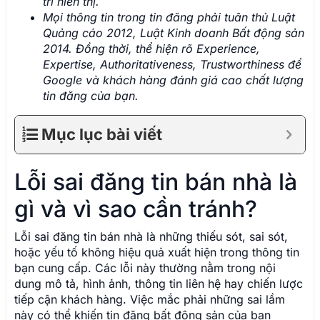
trì hiển thị.
Mọi thông tin trong tin đăng phải tuân thủ Luật
Quảng cáo 2012, Luật Kinh doanh Bất động sản
2014. Đồng thời, thể hiện rõ Experience,
Expertise, Authoritativeness, Trustworthiness để
Google và khách hàng đánh giá cao chất lượng
tin đăng của bạn.
Mục lục bài viết
Lỗi sai đăng tin bán nhà là
gì và vì sao cần tránh?
Lỗi sai đăng tin bán nhà là những thiếu sót, sai sót,
hoặc yếu tố không hiệu quả xuất hiện trong thông tin
bạn cung cấp. Các lỗi này thường nằm trong nội
dung mô tả, hình ảnh, thông tin liên hệ hay chiến lược
tiếp cận khách hàng. Việc mắc phải những sai lầm
này có thể khiến tin đăng bất động sản của bạn