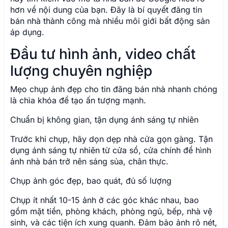
Chuẩn bị không gian, tận dụng ánh sáng tự nhiên
Trước khi chụp, hãy dọn dẹp nhà cửa gọn gàng. Tận
dụng ánh sáng tự nhiên từ cửa sổ, cửa chính để hình
ảnh nhà bán trở nên sáng sủa, chân thực.
Chụp ảnh góc đẹp, bao quát, đủ số lượng
Chụp ít nhất 10-15 ảnh ở các góc khác nhau, bao
gồm mặt tiền, phòng khách, phòng ngủ, bếp, nhà vệ
sinh, và các tiện ích xung quanh. Đảm bảo ảnh rõ nét,
không mờ, không rung. Điều này giúp khách hàng có
cái nhìn toàn diện, tránh lỗi sai về hình ảnh khi đăng
tin bán nhà chung cư hay các loại hình bất động sản
khác.
Cân nhắc sử dụng video, tour 360 độ
Đối với các bất động sản giá trị cao, một video hoặc
tour 360 độ sẽ mang lại trải nghiệm sống động, giúp
thu hút khách hàng mua nhà hiệu quả hơn. Đây là một
yếu tố quan trọng trong marketing bất động sản