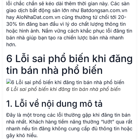
lỗi chắc chắn sẽ kéo dài thêm thời gian này. Các sàn
giao dịch bất động sản lớn như Batdongsan.com.vn
hay AloNhaDat.com.vn cũng thường từ chối tới 20-
30% tin đăng ban đầu vì lý do chất lượng thông tin
hoặc hình ảnh. Nắm vững cách khắc phục lỗi đăng tin
bán nhà giúp bạn tạo ra chiến lược bán nhà nhanh
hơn.
6 Lỗi sai phổ biến khi đăng
tin bán nhà phổ biến
6 Lỗi sai phổ biến khi đăng tin bán nhà phổ biến
1. Lỗi về nội dung mô tả
Đây là một trong các lỗi thường gặp khi đăng tin bán
nhà nhất. Khách hàng tiềm năng thường “lướt” qua rất
nhanh nếu tin đăng không cung cấp đủ thông tin hoặc
gây khó hiểu.