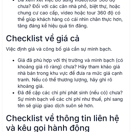
chưa? Đối với các căn nhà phố, biệt thự, hoặc
chung cư cao cấp, video hoặc tour 360 độ có
thể giúp khách hàng có cái nhìn chân thực hơn,
tăng đáng kể hiệu quả tin đăng.
Checklist về giá cả
Việc định giá và công bố giá cần sự minh bạch.
Giá đã phù hợp với thị trường và minh bạch (có
khoảng giá rõ ràng) chưa? Hãy tham khảo giá
nhà bán trong khu vực để đưa ra mức giá cạnh
tranh. Nếu có thể thương lượng, hãy ghi rõ
khoảng giá.
Đã đề cập các chi phí phát sinh (nếu có) chưa?
Sự minh bạch về các chi phí như thuế, phí sang
tên sẽ giúp giao dịch suôn sẻ hơn.
Checklist về thông tin liên hệ
và kêu gọi hành động