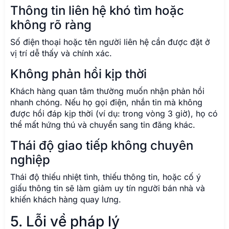
Thông tin liên hệ khó tìm hoặc
không rõ ràng
Số điện thoại hoặc tên người liên hệ cần được đặt ở
vị trí dễ thấy và chính xác.
Không phản hồi kịp thời
Khách hàng quan tâm thường muốn nhận phản hồi
nhanh chóng. Nếu họ gọi điện, nhắn tin mà không
được hồi đáp kịp thời (ví dụ: trong vòng 3 giờ), họ có
thể mất hứng thú và chuyển sang tin đăng khác.
Thái độ giao tiếp không chuyên
nghiệp
Thái độ thiếu nhiệt tình, thiếu thông tin, hoặc cố ý
giấu thông tin sẽ làm giảm uy tín người bán nhà và
khiến khách hàng quay lưng.
5. Lỗi về pháp lý