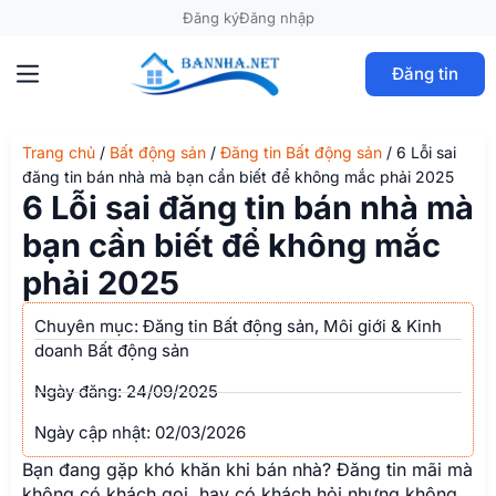
Đăng ký
Đăng nhập
Đăng tin
Trang chủ
/
Bất động sản
/
Đăng tin Bất động sản
/
6 Lỗi sai
đăng tin bán nhà mà bạn cần biết để không mắc phải 2025
6 Lỗi sai đăng tin bán nhà mà
bạn cần biết để không mắc
phải 2025
Chuyên mục:
Đăng tin Bất động sản
,
Môi giới & Kinh
doanh Bất động sản
Ngày đăng:
24/09/2025
Ngày cập nhật: 02/03/2026
Bạn đang gặp khó khăn khi bán nhà? Đăng tin mãi mà
không có khách gọi, hay có khách hỏi nhưng không