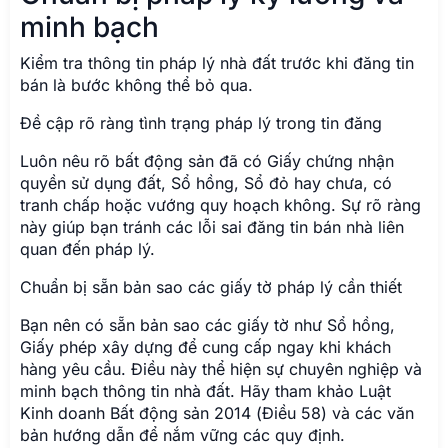
quan đến pháp lý.
Chuẩn bị sẵn bản sao các giấy tờ pháp lý cần thiết
Bạn nên có sẵn bản sao các giấy tờ như Sổ hồng,
Giấy phép xây dựng để cung cấp ngay khi khách
hàng yêu cầu. Điều này thể hiện sự chuyên nghiệp và
minh bạch thông tin nhà đất. Hãy tham khảo Luật
Kinh doanh Bất động sản 2014 (Điều 58) và các văn
bản hướng dẫn để nắm vững các quy định.
Câu hỏi thường gặp khi
đăng tin bán nhà
Làm thế nào để biết tin đăng
của tôi có bị coi là “spam”
không?
Trả lời: Tin đăng bán nhà bị từ chối phải làm sao nếu