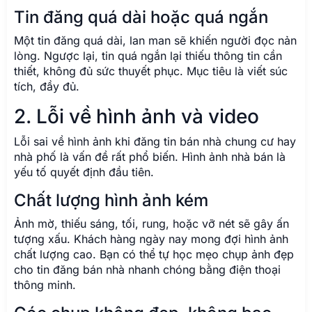
Tin đăng quá dài hoặc quá ngắn
Một tin đăng quá dài, lan man sẽ khiến người đọc nản
lòng. Ngược lại, tin quá ngắn lại thiếu thông tin cần
thiết, không đủ sức thuyết phục. Mục tiêu là viết súc
tích, đầy đủ.
2. Lỗi về hình ảnh và video
Lỗi sai về hình ảnh khi đăng tin bán nhà chung cư hay
nhà phố là vấn đề rất phổ biến. Hình ảnh nhà bán là
yếu tố quyết định đầu tiên.
Chất lượng hình ảnh kém
Ảnh mờ, thiếu sáng, tối, rung, hoặc vỡ nét sẽ gây ấn
tượng xấu. Khách hàng ngày nay mong đợi hình ảnh
chất lượng cao. Bạn có thể tự học mẹo chụp ảnh đẹp
cho tin đăng bán nhà nhanh chóng bằng điện thoại
thông minh.