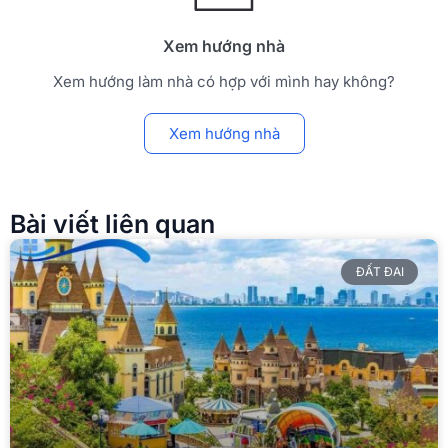
ĐẤT ĐAI
Đất DKV có lên thổ cư được không?
6 Bước chuyển đổi đất DKV sang
đất thổ cư bạn cần biết 2025
Bạn đang tìm hiểu về “Đất DKV có lên thổ cư được
không” Thắc mắc của bạn hoàn toàn chính
XEM CHI TIẾT >>