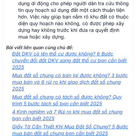
Mua đất sổ chung có bán lại được không? 3 bước
mua bán và 6 rủi ro khi giao dịch đất sổ chung
2025
Mua đất sổ chung có tách sổ được không? Quy
trình 5 bước tách sổ bạn cần biết 2025
4 Kinh nghiệm và 7 Rủi ro khi mua đất sổ chung
bạn cần biết 2025
Giấy Tờ Cần Thiết Khi Mua Đất Sổ Chung? 5 Bước
mua bán đất sổ chung bạn cần biết 2025
Bạn đang cần
đăng tin mua bán nhà đất miễn phí
?
Website bannha.net sẽ hỗ trợ bạn trong việc tìm
kiếm, mua bán nhà và cho thuê bất động sản nhanh
chóng, tiện lợi.
Bạn chỉ cần chọn loại dịch vụ phù hợp như bán nhà,
bán đất, bán căn hộ, cho thuê nhà, căn hộ, đất và
bất động sản khác, cũng như hỗ trợ mua bán, ký gửi
nhà đất. Tất cả được tích hợp trong hệ thống tìm
kiếm của chúng tôi, giúp bạn nhanh chóng lựa chọn