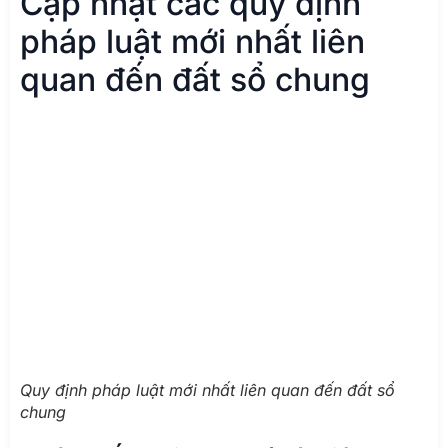
Cập nhật các quy định
pháp luật mới nhất liên
quan đến đất sổ chung
Quy định pháp luật mới nhất liên quan đến đất sổ
chung
Luật Đất đai 2024 (có hiệu lực
từ 01/08/2024)
Với sự ra đời của
Luật Đất đai 2024
(có hiệu lực từ
ngày 01/08/2024), các quy định về Giấy chứng nhận
quyền sử dụng đất đối với thửa đất có nhiều người
đồng sở hữu đất vẫn được duy trì. Luật tiếp tục quy
định rõ việc ghi tên tất cả các chủ sở hữu trên Giấy
chứng nhận, đảm bảo quyền và nghĩa vụ của từng cá
nhân được thể hiện minh bạch. Điều này khẳng định