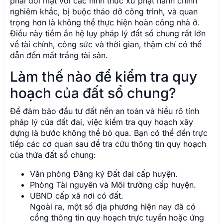
pháp lý của đất đai, việc kiểm tra quy hoạch xây
dựng là bước không thể bỏ qua. Bạn có thể đến trực
tiếp các cơ quan sau để tra cứu thông tin quy hoạch
của thửa đất sổ chung:
Văn phòng Đăng ký Đất đai cấp huyện.
Phòng Tài nguyên và Môi trường cấp huyện.
UBND cấp xã nơi có đất.
Ngoài ra, một số địa phương hiện nay đã có
cổng thông tin quy hoạch trực tuyến hoặc ứng
dụng di động cho phép người dân tra cứu thông
tin quy hoạch sử dụng đất một cách thuận tiện
hơn. Việc này giúp bạn nắm rõ khu đất có thuộc
diện quy hoạch nào không, có được phép xây
dựng hay không trước khi đưa ra quyết định
mua hoặc xây dựng.
Bài viết liên quan cùng chủ đề:
Đất DKV có lên thổ cư được không? 6 Bước
chuyển đổi đất DKV sang đất thổ cư bạn cần biết
2025