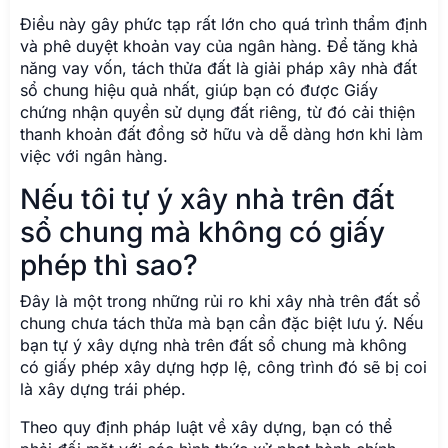
sổ chung mà không có giấy
phép thì sao?
Đây là một trong những rủi ro khi xây nhà trên đất sổ
chung chưa tách thửa mà bạn cần đặc biệt lưu ý. Nếu
bạn tự ý xây dựng nhà trên đất sổ chung mà không
có giấy phép xây dựng hợp lệ, công trình đó sẽ bị coi
là xây dựng trái phép.
Theo quy định pháp luật về xây dựng, bạn có thể
phải đối mặt với các hình thức xử phạt hành chính
nghiêm khắc, bị buộc tháo dỡ công trình, và quan
trọng hơn là không thể thực hiện hoàn công nhà ở.
Điều này tiềm ẩn hệ lụy pháp lý đất sổ chung rất lớn
về tài chính, công sức và thời gian, thậm chí có thể
dẫn đến mất trắng tài sản.
Làm thế nào để kiểm tra quy
hoạch của đất sổ chung?
Để đảm bảo đầu tư đất nền an toàn và hiểu rõ tính