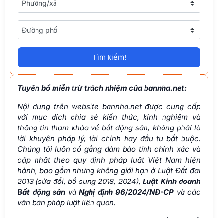
với mục đích chia sẻ kiến thức, kinh nghiệm và
thông tin tham khảo về bất động sản, không phải là
lời khuyên pháp lý, tài chính hay đầu tư bắt buộc.
Chúng tôi luôn cố gắng đảm bảo tính chính xác và
cập nhật theo quy định pháp luật Việt Nam hiện
hành, bao gồm nhưng không giới hạn ở Luật Đất đai
2013 (sửa đổi, bổ sung 2018, 2024),
Luật Kinh doanh
Bất động sản
và
Nghị định 96/2024/NĐ-CP
và các
văn bản pháp luật liên quan.
Tuy nhiên, các quy định pháp luật có thể thay đổi
theo thời gian và từng trường hợp cụ thể. Do đó,
bannha.net không chịu trách nhiệm đối với bất kỳ
quyết định nào của người đọc dựa trên thông tin từ
website. Trước khi thực hiện giao dịch, bạn nên
tham khảo thêm ý kiến từ luật sư, chuyên gia tài
chính hoặc cơ quan quản lý nhà nước có thẩm
quyền để được tư vấn chính xác nhất.
Chia sẻ: