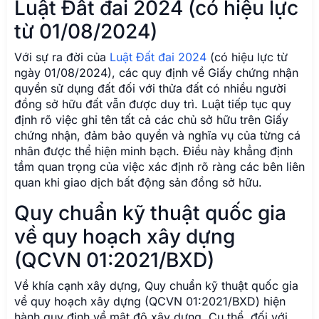
tầm quan trọng của việc xác định rõ ràng các bên liên
quan khi giao dịch bất động sản đồng sở hữu.
Quy chuẩn kỹ thuật quốc gia
về quy hoạch xây dựng
(QCVN 01:2021/BXD)
Về khía cạnh xây dựng, Quy chuẩn kỹ thuật quốc gia
về quy hoạch xây dựng (QCVN 01:2021/BXD) hiện
hành quy định về mật độ xây dựng. Cụ thể, đối với
những lô đất có diện tích lớn hơn 100m2, chỉ được
làm mái che nhẹ tại phần diện tích vượt quá mật độ
cho phép.
Tuy nhiên, theo thông tin cập nhật từ bannha.net
(chuyên môn), Bộ Xây dựng đang xem xét sửa đổi
quy định này theo kiến nghị của cử tri để phù hợp hơn
với thực tế, đặc biệt ở những vùng thường xuyên chịu
ảnh hưởng của mưa bão. Dự kiến, những sửa đổi này
sẽ được ban hành trong năm 2025, mang lại sự linh