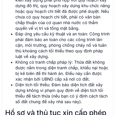
kiến xây dựng phải phù hợp với quy hoạch xây
dựng đô thị, quy hoạch xây dựng khu chức năng
hoặc quy hoạch chi tiết đã được phê duyệt. Nếu
chưa có quy hoạch chi tiết, phải có văn bản
chấp thuận của cơ quan nhà nước có thẩm
quyền về vị trí và tổng mặt bằng.
Đáp ứng yêu cầu kỹ thuật và an toàn: Công trình
phải đảm bảo an toàn cho các công trình lân
cận, môi trường, phòng chống cháy nổ và tuân
thủ khoảng cách tối thiểu theo quy định pháp
luật về xây dựng.
Không có tranh chấp pháp lý: Thửa đất không
được nằm trong diện tranh chấp, khiếu nại hoặc
bị kê biên để thi hành án. Điều này cần được
xác nhận bởi UBND cấp xã nơi có đất.
Diện tích tối thiểu: Đảm bảo diện tích đất xây
dựng không vi phạm quy định về diện tích tối
thiểu để tách thửa (nếu bạn có ý định cách tách
sổ đất chung để xây nhà sau này).
Hồ sơ và thủ tục xin cấp phép