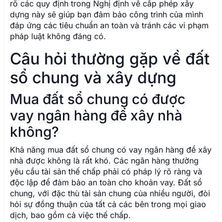
vay ngân hàng để xây nhà
không?
Khả năng mua đất sổ chung có vay ngân hàng để xây
nhà được không là rất khó. Các ngân hàng thường
yêu cầu tài sản thế chấp phải có pháp lý rõ ràng và
độc lập để đảm bảo an toàn cho khoản vay. Đất sổ
chung, với đặc thù tài sản chung của nhiều người, đòi
hỏi sự đồng thuận của tất cả các bên trong mọi giao
dịch, bao gồm cả việc thế chấp.
Điều này gây phức tạp rất lớn cho quá trình thẩm định
và phê duyệt khoản vay của ngân hàng. Để tăng khả
năng vay vốn, tách thửa đất là giải pháp xây nhà đất
sổ chung hiệu quả nhất, giúp bạn có được Giấy
chứng nhận quyền sử dụng đất riêng, từ đó cải thiện
thanh khoản đất đồng sở hữu và dễ dàng hơn khi làm
việc với ngân hàng.
Nếu tôi tự ý xây nhà trên đất