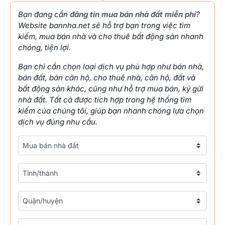
dịch vụ đúng nhu cầu.
Loại nhà đất
Tỉnh/thành
Tỉnh/thành
Phường/xã
Đường phố
Tìm kiếm!
Tuyên bố miễn trừ trách nhiệm của bannha.net:
Nội dung trên website bannha.net được cung cấp