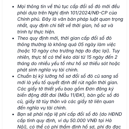
Mọi thông tin về thủ tục cấp đổi sổ đỏ mới đều
phải dựa trên Nghị định 101/2024/NĐ-CP của
Chính phủ. Đây là văn bản pháp luật quan trọng
nhất, quy định chi tiết về thời gian, hồ sơ và
trình tự thực hiện.
Theo quy định mới, thời gian cấp đổi sổ đỏ
thông thường là không quá 05 ngày làm việc
(hoặc 10 ngày cho trường hợp đo đạc lại). Tuy
nhiên, thực tế có thể kéo dài từ 15 ngày đến 2
tháng do nhiều yếu tố như hồ sơ thiếu sót hoặc
phát sinh nghĩa vụ tài chính.
Chuẩn bị kỹ lưỡng hồ sơ đổi sổ đỏ cũ sang sổ
mới là yếu tố quyết định để rút ngắn thời gian.
Các giấy tờ thiết yếu bao gồm Đơn đăng ký
biến động đất đai (Mẫu 11/ĐK), bản gốc sổ đỏ
cũ, giấy tờ tùy thân và các giấy tờ liên quan
đến nghĩa vụ tài chính.
Bạn sẽ phải nộp lệ phí cấp đổi sổ đỏ (do HĐND
cấp tỉnh quy định, ví dụ 50.000 VNĐ tại Hà
Nội), có thể có phí thẩm định hồ sơ, phí đo đạc