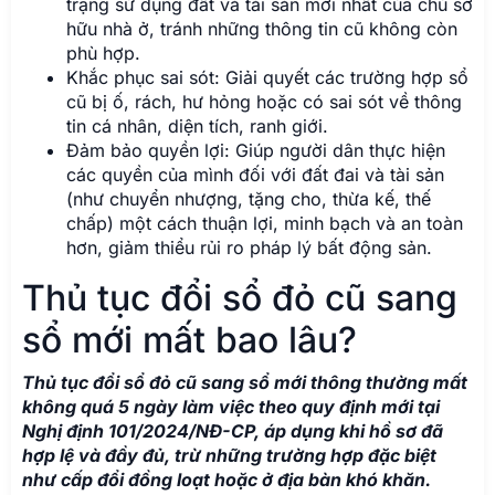
trạng sử dụng đất và tài sản mới nhất của chủ sở
hữu nhà ở, tránh những thông tin cũ không còn
phù hợp.
Khắc phục sai sót: Giải quyết các trường hợp sổ
cũ bị ố, rách, hư hỏng hoặc có sai sót về thông
tin cá nhân, diện tích, ranh giới.
Đảm bảo quyền lợi: Giúp người dân thực hiện
các quyền của mình đối với đất đai và tài sản
(như chuyển nhượng, tặng cho, thừa kế, thế
chấp) một cách thuận lợi, minh bạch và an toàn
hơn, giảm thiểu rủi ro pháp lý bất động sản.
Thủ tục đổi sổ đỏ cũ sang
sổ mới mất bao lâu?
Thủ tục đổi sổ đỏ cũ sang sổ mới thông thường mất
không quá 5 ngày làm việc theo quy định mới tại
Nghị định 101/2024/NĐ-CP, áp dụng khi hồ sơ đã
hợp lệ và đầy đủ, trừ những trường hợp đặc biệt
như cấp đổi đồng loạt hoặc ở địa bàn khó khăn.