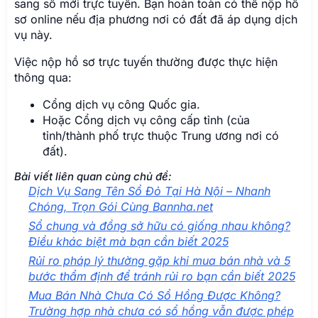
sang sổ mới trực tuyến. Bạn hoàn toàn có thể nộp hồ
sơ online nếu địa phương nơi có đất đã áp dụng dịch
vụ này.
Việc nộp hồ sơ trực tuyến thường được thực hiện
thông qua:
Cổng dịch vụ công Quốc gia.
Hoặc Cổng dịch vụ công cấp tỉnh (của
tỉnh/thành phố trực thuộc Trung ương nơi có
đất).
Bài viết liên quan cùng chủ đề:
Dịch Vụ Sang Tên Sổ Đỏ Tại Hà Nội – Nhanh
Chóng, Trọn Gói Cùng Bannha.net
Sổ chung và đồng sở hữu có giống nhau không?
Điều khác biệt mà bạn cần biết 2025
Rủi ro pháp lý thường gặp khi mua bán nhà và 5
bước thẩm định để tránh rủi ro bạn cần biết 2025
Mua Bán Nhà Chưa Có Sổ Hồng Được Không?
Trường hợp nhà chưa có sổ hồng vẫn được phép