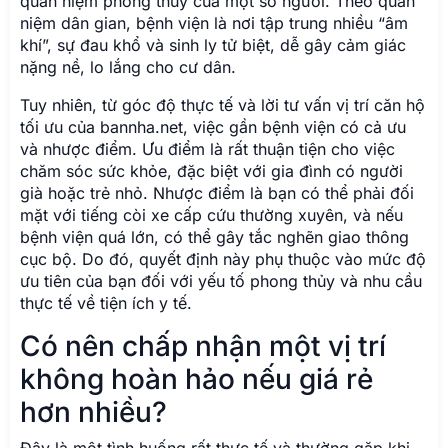
quan niệm phong thủy của một số người. Theo quan
niệm dân gian, bệnh viện là nơi tập trung nhiều “âm
khí”, sự đau khổ và sinh ly tử biệt, dễ gây cảm giác
nặng nề, lo lắng cho cư dân.
Tuy nhiên, từ góc độ thực tế và lời tư vấn vị trí căn hộ
tối ưu của bannha.net, việc gần bệnh viện có cả ưu
và nhược điểm. Ưu điểm là rất thuận tiện cho việc
chăm sóc sức khỏe, đặc biệt với gia đình có người
già hoặc trẻ nhỏ. Nhược điểm là bạn có thể phải đối
mặt với tiếng còi xe cấp cứu thường xuyên, và nếu
bệnh viện quá lớn, có thể gây tắc nghẽn giao thông
cục bộ. Do đó, quyết định này phụ thuộc vào mức độ
ưu tiên của bạn đối với yếu tố phong thủy và nhu cầu
thực tế về tiện ích y tế.
Có nên chấp nhận một vị trí
không hoàn hảo nếu giá rẻ
hơn nhiều?