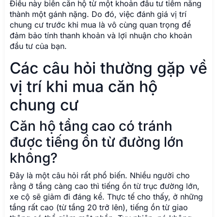
Điều này biến căn hộ từ một khoản đầu tư tiềm năng
thành một gánh nặng. Do đó, việc đánh giá vị trí
chung cư trước khi mua là vô cùng quan trọng để
đảm bảo tính thanh khoản và lợi nhuận cho khoản
đầu tư của bạn.
Các câu hỏi thường gặp về
vị trí khi mua căn hộ
chung cư
Căn hộ tầng cao có tránh
được tiếng ồn từ đường lớn
không?
Đây là một câu hỏi rất phổ biến. Nhiều người cho
rằng ở tầng càng cao thì tiếng ồn từ trục đường lớn,
xe cộ sẽ giảm đi đáng kể. Thực tế cho thấy, ở những
tầng rất cao (từ tầng 20 trở lên), tiếng ồn từ giao