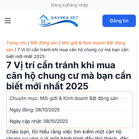
Đăng ký
Đăng nhập
Đăng tin
Trang chủ
/
Bất động sản
/
Môi giới & Kinh doanh Bất động
sản
/
7 Vị trí cần tránh khi mua căn hộ chung cư mà bạn cần
biết mới nhất 2025
7 Vị trí cần tránh khi mua
căn hộ chung cư mà bạn cần
biết mới nhất 2025
Chuyên mục:
Môi giới & Kinh doanh Bất động sản
Ngày đăng:
08/10/2025
Ngày cập nhật: 08/10/2025
Chào bạn, tôi hiểu rằng việc tìm kiếm một căn hộ
chung cư ưng ý là một hành trình đầy thử thách, đặc