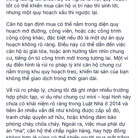
tốt có thể khiến mua căn hộ vị trí nào thì sinh lời,
nhưng một quy hoạch xấu thì ngược lại.
Căn hộ bạn định mua có thể nằm trong diện quy
hoạch mở đường, công viên, hoặc các công trình
công cộng khác, đặc biệt nếu đó là một dự án quy
hoạch không rõ ràng. Điều này có thể dẫn đến việc
căn hộ bị giải tỏa, hoặc ảnh hưởng tầm nhìn chung
cư, tiếng ồn từ công trình mới trong tương lai. Một ví
dụ điển hình là rủi ro pháp lý khi căn hộ chung cư
nằm trong khu quy hoạch treo, khiến tài sản của bạn
không thể giao dịch trong thời gian dài.
Về rủi ro pháp lý, chúng tôi đã ghi nhận nhiều trường
hợp phức tạp, ví dụ như chung cư mini – loại hình này
chưa có khái niệm rõ ràng trong Luật Nhà ở 2014 và
tiềm ẩn nhiều vấn đề như không được cấp sổ đỏ,
tranh chấp quyền sở hữu, hoặc không đảm bảo
phòng cháy chữa cháy. Ngoài ra, việc mua phải dự
án “ma”, căn hộ thế chấp ngân hàng, hay hợp đồng
không hợp lệ cũng có thể khiến người mua mất trắng