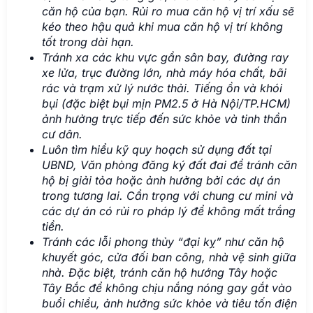
căn hộ của bạn. Rủi ro mua căn hộ vị trí xấu sẽ
kéo theo hậu quả khi mua căn hộ vị trí không
tốt trong dài hạn.
Tránh xa các khu vực gần sân bay, đường ray
xe lửa, trục đường lớn, nhà máy hóa chất, bãi
rác và trạm xử lý nước thải. Tiếng ồn và khói
bụi (đặc biệt bụi mịn PM2.5 ở Hà Nội/TP.HCM)
ảnh hưởng trực tiếp đến sức khỏe và tinh thần
cư dân.
Luôn tìm hiểu kỹ quy hoạch sử dụng đất tại
UBND, Văn phòng đăng ký đất đai để tránh căn
hộ bị giải tỏa hoặc ảnh hưởng bởi các dự án
trong tương lai. Cẩn trọng với chung cư mini và
các dự án có rủi ro pháp lý để không mất trắng
tiền.
Tránh các lỗi phong thủy “đại kỵ” như căn hộ
khuyết góc, cửa đối ban công, nhà vệ sinh giữa
nhà. Đặc biệt, tránh căn hộ hướng Tây hoặc
Tây Bắc để không chịu nắng nóng gay gắt vào
buổi chiều, ảnh hưởng sức khỏe và tiêu tốn điện