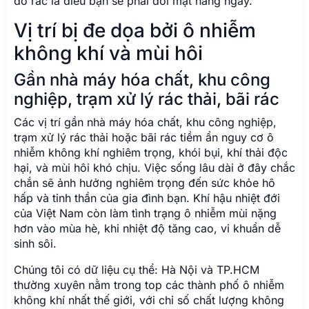
đổ rác là điều bạn sẽ phải đối mặt hàng ngày.
Vị trí bị đe dọa bởi ô nhiễm
không khí và mùi hôi
Gần nhà máy hóa chất, khu công
nghiệp, trạm xử lý rác thải, bãi rác
Các vị trí gần nhà máy hóa chất, khu công nghiệp,
trạm xử lý rác thải hoặc bãi rác tiềm ẩn nguy cơ ô
nhiễm không khí nghiêm trọng, khói bụi, khí thải độc
hại, và mùi hôi khó chịu. Việc sống lâu dài ở đây chắc
chắn sẽ ảnh hưởng nghiêm trọng đến sức khỏe hô
hấp và tinh thần của gia đình bạn. Khí hậu nhiệt đới
của Việt Nam còn làm tình trạng ô nhiễm mùi nặng
hơn vào mùa hè, khi nhiệt độ tăng cao, vi khuẩn dễ
sinh sôi.
Chúng tôi có dữ liệu cụ thể: Hà Nội và TP.HCM
thường xuyên nằm trong top các thành phố ô nhiễm
không khí nhất thế giới, với chỉ số chất lượng không