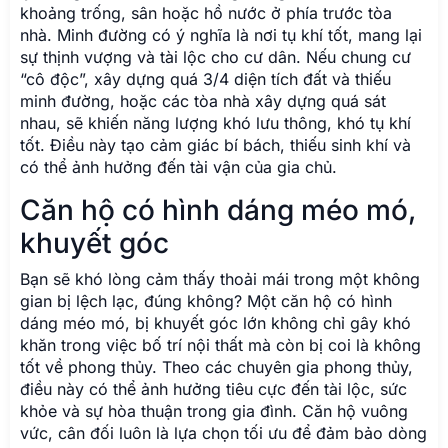
khoảng trống, sân hoặc hồ nước ở phía trước tòa
nhà. Minh đường có ý nghĩa là nơi tụ khí tốt, mang lại
sự thịnh vượng và tài lộc cho cư dân. Nếu chung cư
“cô độc”, xây dựng quá 3/4 diện tích đất và thiếu
minh đường, hoặc các tòa nhà xây dựng quá sát
nhau, sẽ khiến năng lượng khó lưu thông, khó tụ khí
tốt. Điều này tạo cảm giác bí bách, thiếu sinh khí và
có thể ảnh hưởng đến tài vận của gia chủ.
Căn hộ có hình dáng méo mó,
khuyết góc
Bạn sẽ khó lòng cảm thấy thoải mái trong một không
gian bị lệch lạc, đúng không? Một căn hộ có hình
dáng méo mó, bị khuyết góc lớn không chỉ gây khó
khăn trong việc bố trí nội thất mà còn bị coi là không
tốt về phong thủy. Theo các chuyên gia phong thủy,
điều này có thể ảnh hưởng tiêu cực đến tài lộc, sức
khỏe và sự hòa thuận trong gia đình. Căn hộ vuông
vức, cân đối luôn là lựa chọn tối ưu để đảm bảo dòng