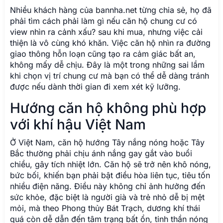
Nhiều khách hàng của bannha.net từng chia sẻ, họ đã
phải tìm cách phải làm gì nếu căn hộ chung cư có
view nhìn ra cảnh xấu? sau khi mua, nhưng việc cải
thiện là vô cùng khó khăn. Việc căn hộ nhìn ra đường
giao thông hỗn loạn cũng tạo ra cảm giác bất an,
không mấy dễ chịu. Đây là một trong những sai lầm
khi chọn vị trí chung cư mà bạn có thể dễ dàng tránh
được nếu dành thời gian đi xem xét kỹ lưỡng.
Hướng căn hộ không phù hợp
với khí hậu Việt Nam
Ở Việt Nam, căn hộ hướng Tây nắng nóng hoặc Tây
Bắc thường phải chịu ánh nắng gay gắt vào buổi
chiều, gây tích nhiệt lớn. Căn hộ sẽ trở nên khô nóng,
bức bối, khiến bạn phải bật điều hòa liên tục, tiêu tốn
nhiều điện năng. Điều này không chỉ ảnh hưởng đến
sức khỏe, đặc biệt là người già và trẻ nhỏ dễ bị mệt
mỏi, mà theo Phong thủy Bát Trạch, dương khí thái
quá còn dễ dẫn đến tâm trạng bất ổn, tinh thần nóng