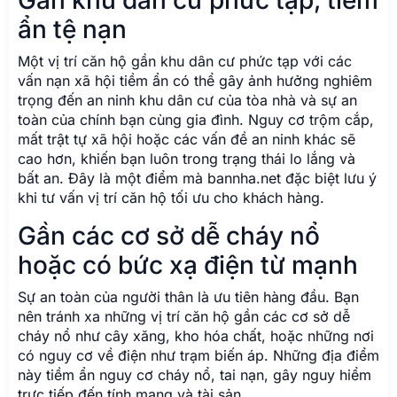
Gần khu dân cư phức tạp, tiềm
ẩn tệ nạn
Một vị trí căn hộ gần khu dân cư phức tạp với các
vấn nạn xã hội tiềm ẩn có thể gây ảnh hưởng nghiêm
trọng đến an ninh khu dân cư của tòa nhà và sự an
toàn của chính bạn cùng gia đình. Nguy cơ trộm cắp,
mất trật tự xã hội hoặc các vấn đề an ninh khác sẽ
cao hơn, khiến bạn luôn trong trạng thái lo lắng và
bất an. Đây là một điểm mà bannha.net đặc biệt lưu ý
khi tư vấn vị trí căn hộ tối ưu cho khách hàng.
Gần các cơ sở dễ cháy nổ
hoặc có bức xạ điện từ mạnh
Sự an toàn của người thân là ưu tiên hàng đầu. Bạn
nên tránh xa những vị trí căn hộ gần các cơ sở dễ
cháy nổ như cây xăng, kho hóa chất, hoặc những nơi
có nguy cơ về điện như trạm biến áp. Những địa điểm
này tiềm ẩn nguy cơ cháy nổ, tai nạn, gây nguy hiểm
trực tiếp đến tính mạng và tài sản.