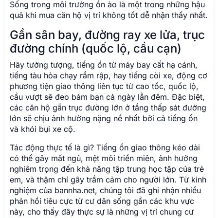
Sống trong môi trường ồn ào là một trong những hậu
quả khi mua căn hộ vị trí không tốt dễ nhận thấy nhất.
Gần sân bay, đường ray xe lửa, trục
đường chính (quốc lộ, cầu cạn)
Hãy tưởng tượng, tiếng ồn từ máy bay cất hạ cánh,
tiếng tàu hỏa chạy rầm rập, hay tiếng còi xe, động cơ
phương tiện giao thông liên tục từ cao tốc, quốc lộ,
cầu vượt sẽ đeo bám bạn cả ngày lẫn đêm. Đặc biệt,
các căn hộ gần trục đường lớn ở tầng thấp sát đường
lớn sẽ chịu ảnh hưởng nặng nề nhất bởi cả tiếng ồn
và khói bụi xe cộ.
Tác động thực tế là gì? Tiếng ồn giao thông kéo dài
có thể gây mất ngủ, mệt mỏi triền miên, ảnh hưởng
nghiêm trọng đến khả năng tập trung học tập của trẻ
em, và thậm chí gây trầm cảm cho người lớn. Từ kinh
nghiệm của bannha.net, chúng tôi đã ghi nhận nhiều
phản hồi tiêu cực từ cư dân sống gần các khu vực
này, cho thấy đây thực sự là những vị trí chung cư