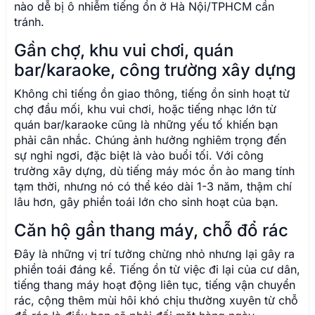
nào dễ bị ô nhiễm tiếng ồn ở Hà Nội/TPHCM cần
tránh.
Gần chợ, khu vui chơi, quán
bar/karaoke, công trường xây dựng
Không chỉ tiếng ồn giao thông, tiếng ồn sinh hoạt từ
chợ đầu mối, khu vui chơi, hoặc tiếng nhạc lớn từ
quán bar/karaoke cũng là những yếu tố khiến bạn
phải cân nhắc. Chúng ảnh hưởng nghiêm trọng đến
sự nghỉ ngơi, đặc biệt là vào buổi tối. Với công
trường xây dựng, dù tiếng máy móc ồn ào mang tính
tạm thời, nhưng nó có thể kéo dài 1-3 năm, thậm chí
lâu hơn, gây phiền toái lớn cho sinh hoạt của bạn.
Căn hộ gần thang máy, chỗ đổ rác
Đây là những vị trí tưởng chừng nhỏ nhưng lại gây ra
phiền toái đáng kể. Tiếng ồn từ việc đi lại của cư dân,
tiếng thang máy hoạt động liên tục, tiếng vận chuyển
rác, cộng thêm mùi hôi khó chịu thường xuyên từ chỗ