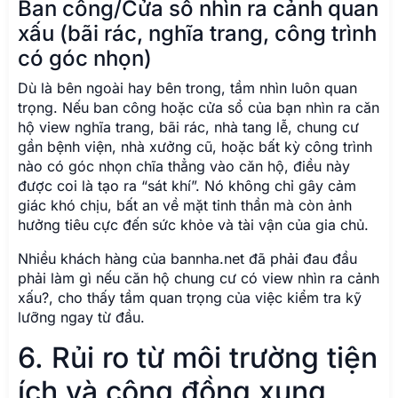
Ban công/Cửa sổ nhìn ra cảnh quan
xấu (bãi rác, nghĩa trang, công trình
có góc nhọn)
Dù là bên ngoài hay bên trong, tầm nhìn luôn quan
trọng. Nếu ban công hoặc cửa sổ của bạn nhìn ra căn
hộ view nghĩa trang, bãi rác, nhà tang lễ, chung cư
gần bệnh viện, nhà xưởng cũ, hoặc bất kỳ công trình
nào có góc nhọn chĩa thẳng vào căn hộ, điều này
được coi là tạo ra “sát khí”. Nó không chỉ gây cảm
giác khó chịu, bất an về mặt tinh thần mà còn ảnh
hưởng tiêu cực đến sức khỏe và tài vận của gia chủ.
Nhiều khách hàng của bannha.net đã phải đau đầu
phải làm gì nếu căn hộ chung cư có view nhìn ra cảnh
xấu?, cho thấy tầm quan trọng của việc kiểm tra kỹ
lưỡng ngay từ đầu.
6. Rủi ro từ môi trường tiện
ích và cộng đồng xung