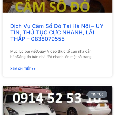
Dịch Vụ Cầm Sổ Đỏ Tại Hà Nội – UY
TÍN, THỦ TỤC CỰC NHANH, LÃI
THẤP – 0838079555
Mục lục bài viếtQuay Video thực tế căn nhà cần
bánĐăng tin bán nhà đất nhanh lên một số trang
XEM CHI TIẾT >>
TIN TỨC