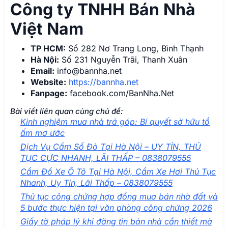
Công ty TNHH Bán Nhà
Việt Nam
TP HCM:
Số 282 Nơ Trang Long, Bình Thạnh
Hà Nội:
Số 231 Nguyễn Trãi, Thanh Xuân
Email:
info@bannha.net
Website:
https://bannha.net
Fanpage:
facebook.com/BanNha.Net
Bài viết liên quan cùng chủ đề:
Kinh nghiệm mua nhà trả góp: Bí quyết sở hữu tổ
ấm mơ ước
Dịch Vụ Cầm Sổ Đỏ Tại Hà Nội – UY TÍN, THỦ
TỤC CỰC NHANH, LÃI THẤP – 0838079555
Cầm Đồ Xe Ô Tô Tại Hà Nội, Cầm Xe Hơi Thủ Tục
Nhanh, Uy Tín, Lãi Thấp – 0838079555
Thủ tục công chứng hợp đồng mua bán nhà đất và
5 bước thực hiện tại văn phòng công chứng 2026
Giấy tờ pháp lý khi đăng tin bán nhà cần thiết mà