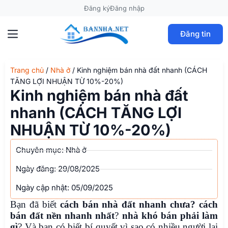
Đăng ký
Đăng nhập
Đăng tin
Trang chủ
/
Nhà ở
/
Kinh nghiệm bán nhà đất nhanh (CÁCH
TĂNG LỢI NHUẬN TỪ 10%-20%)
Kinh nghiệm bán nhà đất
nhanh (CÁCH TĂNG LỢI
NHUẬN TỪ 10%-20%)
Chuyên mục:
Nhà ở
Ngày đăng:
29/08/2025
Ngày cập nhật: 05/09/2025
Bạn đã biết
cách bán nhà đất nhanh chưa? cách
bán đất nền nhanh nhất
?
nhà khó bán phải làm
gì
? Và bạn có biết bí quyết vì sao có nhiều người lại