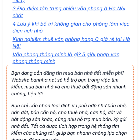
TIẾT)
3 Địa điểm tập trung nhiều văn phòng ở Hà Nội
nhất
4 Lưu ý khi bố trí không gian cho phòng làm việc
diện tích nhỏ
Kinh nghiệm thuê văn phòng hạng C giá rẻ tại Hà
Nội
Văn phòng thông minh là gì? 5 giải pháp văn
phòng thông minh
Bạn đang cần
đăng tin mua bán nhà đất miễn phí
?
Website bannha.net sẽ hỗ trợ bạn trong việc tìm
kiếm, mua bán nhà và cho thuê bất động sản nhanh
chóng, tiện lợi.
Bạn chỉ cần chọn loại dịch vụ phù hợp như bán nhà,
bán đất, bán căn hộ, cho thuê nhà, căn hộ, đất và
bất động sản khác, cũng như hỗ trợ mua bán, ký gửi
nhà đất. Tất cả được tích hợp trong hệ thống tìm
kiếm của chúng tôi, giúp bạn nhanh chóng lựa chọn
dịch vụ đúng nhu cầu.